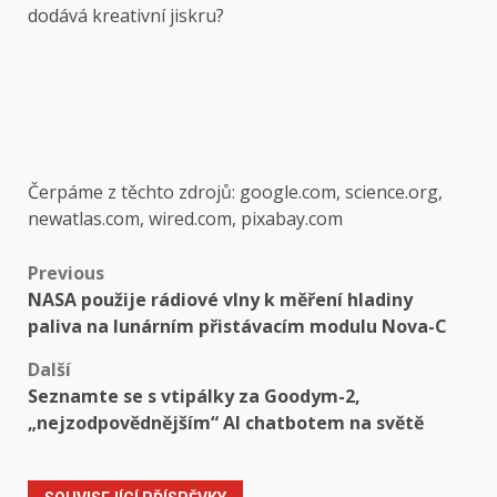
dodává kreativní jiskru?
Čerpáme z těchto zdrojů: google.com, science.org,
newatlas.com, wired.com, pixabay.com
Post
Previous
NASA použije rádiové vlny k měření hladiny
navigation
paliva na lunárním přistávacím modulu Nova-C
Další
Seznamte se s vtipálky za Goodym-2,
„nejzodpovědnějším“ AI chatbotem na světě