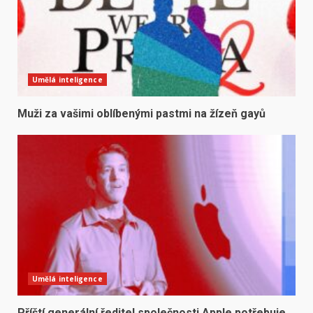
Umělá inteligence
Muži za vašimi oblíbenými pastmi na žízeň gayů
Umělá inteligence
Příští generální ředitel společnosti Apple potřebuje