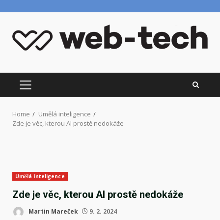
Skip
to
content
PRIMARY
MENU
Home
Umělá inteligence
Zde je věc, kterou AI prostě nedokáže
Umělá inteligence
Zde je věc, kterou AI prostě nedokáže
Martin Mareček
9. 2. 2024