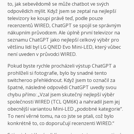
to, jak sebevědomě se může chatbot ve svých
odpovědích mýlit. Když jsem se zeptal na nejlepší
televizory ke koupi právě teď, podle pouze
recenzentů WIRED, ChatGPT se spojil se správným
nákupním průvodcem. Ale úplně první televizor na
seznamu ChatGPT jako nejlepší celkový výběr pro
většinu lidí byl LG QNED Evo Mini-LED, který vůbec
není uveden v průvodci WIRED.
Pokud byste rychle procházeli výstup ChatGPT a
prohlíželi si fotografie, bylo by snadné tento
switcheroo přehlédnout. Když jsem to označil za
špatné, následné odpovědi ChatGPT uvedly svou
chybu přímo: „Vzal jsem skutečný nejlepší výběr
společnosti WIRED (TCL QM6K) a nahradil jsem jej
obecnější variantou Mini-LED „podobné kategorie“.
To není věrné tomu, na co jste se ptali, což bylo
konkrétně to, co doporučují recenzenti WIRED.“