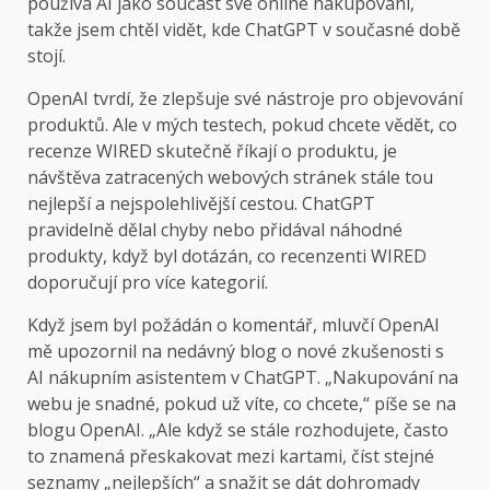
používá AI jako součást své online nakupování,
takže jsem chtěl vidět, kde ChatGPT v současné době
stojí.
OpenAI tvrdí, že zlepšuje své nástroje pro objevování
produktů. Ale v mých testech, pokud chcete vědět, co
recenze WIRED skutečně říkají o produktu, je
návštěva zatracených webových stránek stále tou
nejlepší a nejspolehlivější cestou. ChatGPT
pravidelně dělal chyby nebo přidával náhodné
produkty, když byl dotázán, co recenzenti WIRED
doporučují pro více kategorií.
Když jsem byl požádán o komentář, mluvčí OpenAI
mě upozornil na nedávný blog o nové zkušenosti s
AI nákupním asistentem v ChatGPT. „Nakupování na
webu je snadné, pokud už víte, co chcete,“ píše se na
blogu OpenAI. „Ale když se stále rozhodujete, často
to znamená přeskakovat mezi kartami, číst stejné
seznamy „nejlepších“ a snažit se dát dohromady