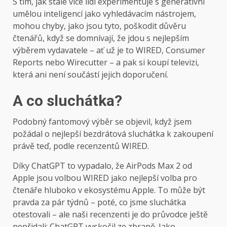
S tím, jak stále více lidí experimentuje s generativní
umělou inteligencí jako vyhledávacím nástrojem,
mohou chyby, jako jsou tyto, poškodit důvěru
čtenářů, když se domnívají, že jdou s nejlepším
výběrem vydavatele – ať už je to WIRED, Consumer
Reports nebo Wirecutter – a pak si koupí televizi,
která ani není součástí jejich doporučení.
A co sluchátka?
Podobný fantomový výběr se objevil, když jsem
požádal o nejlepší bezdrátová sluchátka k zakoupení
právě teď, podle recenzentů WIRED.
Díky ChatGPT to vypadalo, že AirPods Max 2 od
Apple jsou volbou WIRED jako nejlepší volba pro
čtenáře hluboko v ekosystému Apple. To může být
pravda za pár týdnů – poté, co jsme sluchátka
otestovali – ale naši recenzenti je do průvodce ještě
nepřidali; ChatGPT vyskočil ze zbraně. Jako