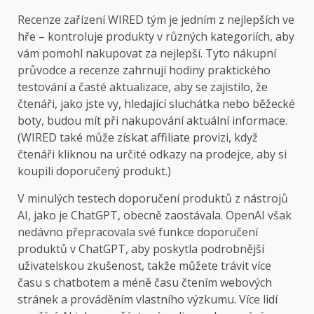
Recenze zařízení WIRED
tým je jedním z nejlepších ve
hře – kontroluje produkty v různých kategoriích, aby
vám pomohl nakupovat za nejlepší. Tyto nákupní
průvodce a recenze zahrnují hodiny praktického
testování a časté aktualizace, aby se zajistilo, že
čtenáři, jako jste vy, hledající sluchátka nebo běžecké
boty, budou mít při nakupování aktuální informace.
(WIRED také může získat affiliate provizi, když
čtenáři kliknou na určité odkazy na prodejce, aby si
koupili doporučený produkt.)
V minulých testech doporučení produktů z nástrojů
AI, jako je ChatGPT, obecně zaostávala. OpenAI však
nedávno přepracovala své funkce doporučení
produktů v ChatGPT, aby poskytla podrobnější
uživatelskou zkušenost, takže můžete trávit více
času s chatbotem a méně času čtením webových
stránek a prováděním vlastního výzkumu. Více lidí