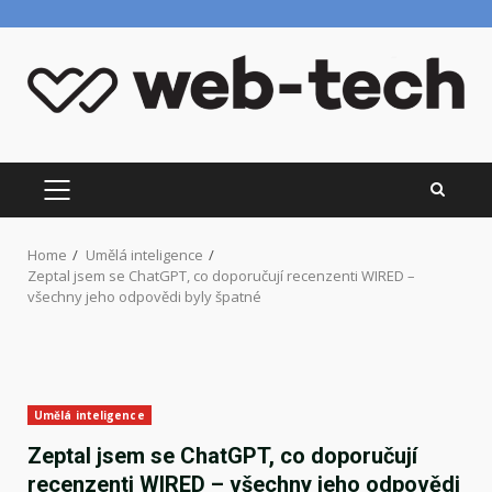
Skip
to
content
PRIMARY
MENU
Home
Umělá inteligence
Zeptal jsem se ChatGPT, co doporučují recenzenti WIRED –
všechny jeho odpovědi byly špatné
Umělá inteligence
Zeptal jsem se ChatGPT, co doporučují
recenzenti WIRED – všechny jeho odpovědi