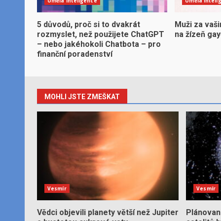
Umělá inteligence
Umělá inteli
5 důvodů, proč si to dvakrát
Muži za vaši
rozmyslet, než použijete ChatGPT
na žízeň ga
– nebo jakéhokoli Chatbota – pro
finanční poradenství
MOHLI JSTE ZMEŠKAT
Vesmír
Vesmír
Vědci objevili planety větší než Jupiter
Plánované