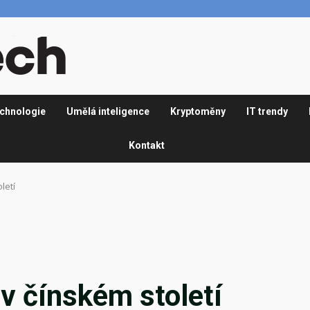
chnologie
Umělá inteligence
Kryptoměny
IT trendy
Kontakt
letí
 v čínském století