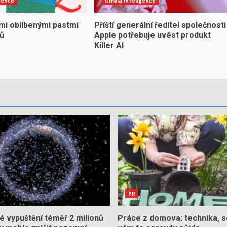
gence
Umělá inteligence
mi oblíbenými pastmi
Příští generální ředitel společnosti
yů
Apple potřebuje uvést produkt
Killer AI
PR
 vypuštění téměř 2 milionů
Práce z domova: technika, s