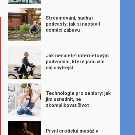
Streamování, hudba i
podcasty: jak si nastavit
domácí zábavu
Jak nenaletět internetovým
podvodům, které jsou čím
dál chytřejší
Technologie pro seniory: jak
jim usnadnit, ne
zkomplikovat život
První erotická masáž v