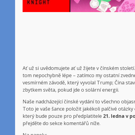
Ať už si uvědomujete
ať už žijete v čínském století
tom nepochybně lépe – zatímco my ostatní zvedn
vesmírném závodě, který vyvolal Trump; Čína stav
zbytkem světa, pokud jde o solární energii.
Naše nadcházející čínské vydání to všechno objasní
Toto je vaše šance položit jakékoli palčivé otázk
který bude pouze pro předplatitele
21. ledna v p
přejděte do sekce komentářů níže.
Na panelu: