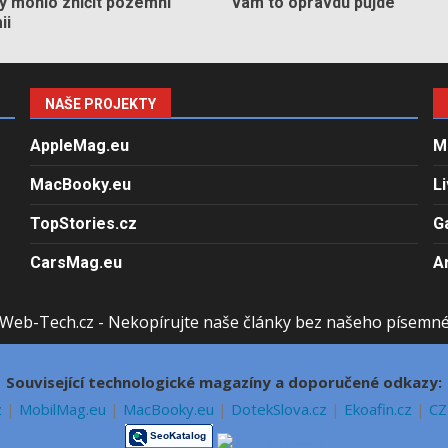
by mohlo zničit pozemní
vám to opravdu půjde
ii
NAŠE PROJEKTY
AppleMag.eu
M
MacBooky.eu
L
TopStories.cz
G
CarsMag.eu
A
Web-Tech.cz - Nekopírujte naše články bez našeho písemn
Související technologické magazíny a doporučené odkazy:
z
|
MobilMag.eu
|
MacBooky.eu
|
DotekSlova.cz
|
Ekoafin.cz
|
CZ