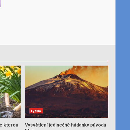
Fyzika
e kterou
Vysvětlení jedinečné hádanky původu