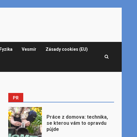
Fyzika
Vesmír
Zásady cookies (EU)
PR
Práce z domova: technika,
se kterou vám to opravdu
půjde