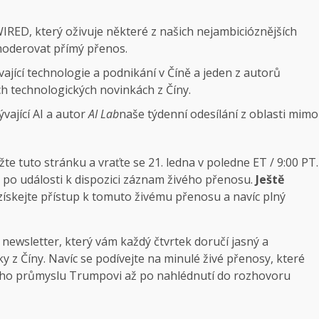
IRED, který oživuje některé z našich nejambicióznějších
moderovat přímý přenos.
ající technologie a podnikání v Číně a jeden z autorů
ch technologických novinkách z Číny.
vající AI a autor
AI Lab
naše týdenní odesílání z oblasti mimo
ožte tuto stránku a vraťte se 21. ledna v poledne ET / 9:00 PT.
e po události k dispozici záznam živého přenosu.
Ještě
získejte přístup k tomuto živému přenosu a navíc plný
newsletter, který vám každý čtvrtek doručí jasný a
y z Číny. Navíc se podívejte na minulé živé přenosy, které
kého průmyslu Trumpovi až po nahlédnutí do rozhovoru