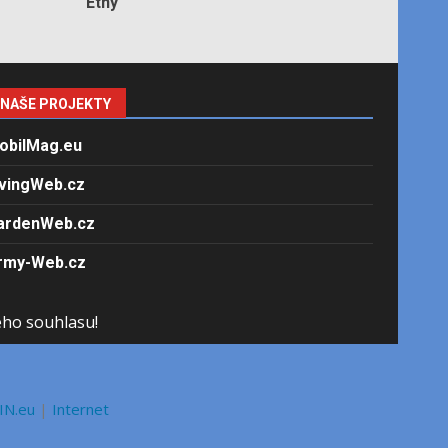
Etny
NAŠE PROJEKTY
obilMag.eu
ivingWeb.cz
ardenWeb.cz
rmy-Web.cz
ého souhlasu!
IN.eu
|
Internet