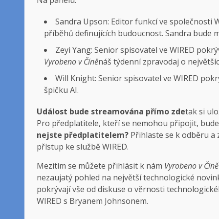
Sandra Upson: Editor funkcí ve společnosti W
příběhů definujících budoucnost. Sandra bude 
Zeyi Yang: Senior spisovatel ve WIRED pokrýv
Vyrobeno v Číně
náš týdenní zpravodaj o největší
Will Knight: Senior spisovatel ve WIRED pokrý
špičku AI.
Událost bude streamována přímo zde
tak si ul
Pro předplatitele, kteří se nemohou připojit, bud
nejste předplatitelem?
Přihlaste se k odběru a 
přístup ke službě WIRED.
Mezitím se můžete přihlásit k nám
Vyrobeno v Číně
nezaujatý pohled na největší technologické novink
pokrývají vše od diskuse o věrnosti technologic
WIRED s Bryanem Johnsonem.