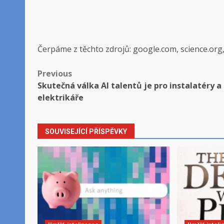
Čerpáme z těchto zdrojů: google.com, science.org
Post
Previous
Skutečná válka AI talentů je pro instalatéry a
navigation
elektrikáře
SOUVISEJÍCÍ PŘÍSPĚVKY