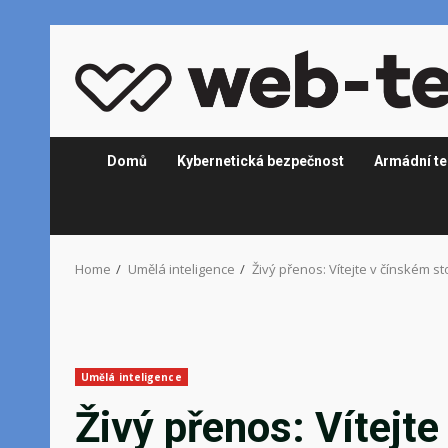
Skip
to
content
Domů
Kybernetická bezpečnost
Armádní te
Home
Umělá inteligence
Živý přenos: Vítejte v čínském sto
Umělá inteligence
Živý přenos: Vítejte