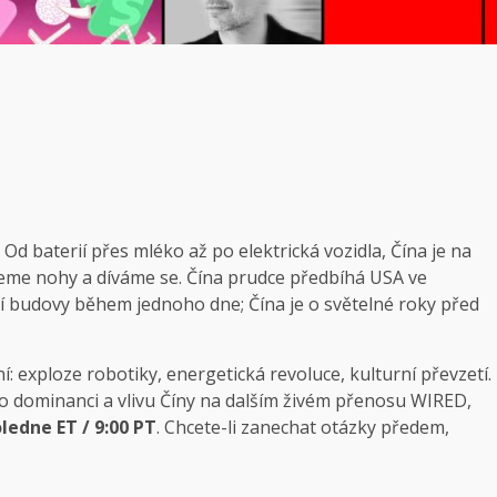
. Od baterií přes mléko až po elektrická vozidla, Čína je na
eme nohy a díváme se. Čína prudce předbíhá USA ve
í budovy během jednoho dne; Čína je o světelné roky před
: exploze robotiky, energetická revoluce, kulturní převzetí.
y o dominanci a vlivu Číny na dalším živém přenosu WIRED,
oledne ET / 9:00 PT
. Chcete-li zanechat otázky předem,