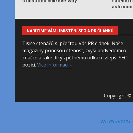
s hustotou cukrové vaty
satelitů 
astronom
NABÍZÍME VÁM UMÍSTĚNÍ SEO A PR ČLÁNKŮ
Tisíce čtenářů si přečtou Váš PR článek. Naše
magazíny přinesou čtenost, zvýší podvědomí o
značce a také díky zpětnému odkazu zlepší SEO
pozici.
Více informací »
Copyright © 
WebTech247.c