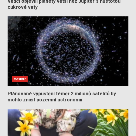
Vědci objevili planety větší než Jupiter s hustotou
cukrové vaty
Vesmír
Plánované vypuštění téměř 2 milionů satelitů by
mohlo zničit pozemní astronomii