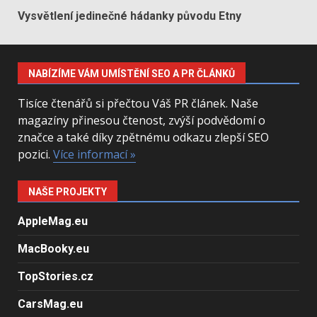
Vysvětlení jedinečné hádanky původu Etny
NABÍZÍME VÁM UMÍSTĚNÍ SEO A PR ČLÁNKŮ
Tisíce čtenářů si přečtou Váš PR článek. Naše
magazíny přinesou čtenost, zvýší podvědomí o
značce a také díky zpětnému odkazu zlepší SEO
pozici.
Více informací »
NAŠE PROJEKTY
AppleMag.eu
MacBooky.eu
TopStories.cz
CarsMag.eu