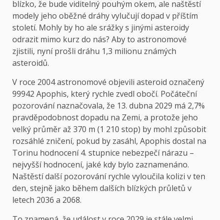
blízko, že bude viditelný pouhým okem, ale naštěstí
modely jeho oběžné dráhy vylučují dopad v příštím
století. Mohly by ho ale srážky s jinými asteroidy
odrazit mimo kurz do nás? Aby to astronomové
zjistili, nyní prošli dráhu 1,3 milionu známých
asteroidů.
V roce 2004 astronomové objevili asteroid označený
99942 Apophis, který rychle zvedl obočí. Počáteční
pozorování naznačovala, že 13. dubna 2029 má 2,7%
pravděpodobnost dopadu na Zemi, a protože jeho
velký průměr až 370 m (1 210 stop) by mohl způsobit
rozsáhlé zničení, pokud by zasáhl, Apophis dostal na
Torinu hodnocení 4. stupnice nebezpečí nárazu –
nejvyšší hodnocení, jaké kdy bylo zaznamenáno.
Naštěstí další pozorování rychle vyloučila kolizi v ten
den, stejně jako během dalších blízkých průletů v
letech 2036 a 2068.
To znamená, že událost v roce 2029 je stále velmi