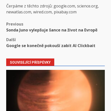
Čerpáme z těchto zdrojů: google.com, science.org,
newatlas.com, wired.com, pixabay.com
Post
Previous
Sonda Juno vylepšuje šance na život na Evropě
navigation
Další
Google se konečně pokouší zabít AI Clickbait
SOUVISEJÍCÍ PŘÍSPĚVKY