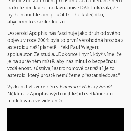
Pokud v dostatečném předstihu zaznamenáme něco
na kolizním kurzu, nedávná mise DART ukázala, že
bychom mohli sami použít trochu kulečníku,
abychom to srazili z kurzu.
„Asteroid Apophis nás fascinuje jako druh od svého
objevu v roce 2004: byla to první věrohodná hrozba z
asteroidu naší planetě,“ řekl Paul Wiegert,
spoluautor. Ze studia. „Dokonce i nyní, když víme, že
je na správném místě, aby nás minul o bezpečnou
vzdálenost, zůstávají astronomové ostražití. Je to
asteroid, který prostě nemůžeme přestat sledovat.“
Výzkum byl zveřejněn v
Planetární vědecký žurnál
.
Některá z Apophisových nejbližších setkání jsou
modelována ve videu níže.