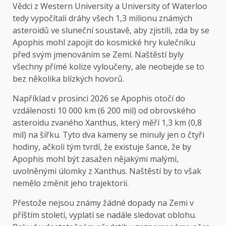
Vědci z Western University a University of Waterloo
tedy vypočítali dráhy všech 1,3 milionu známých
asteroidů ve sluneční soustavě, aby zjistili, zda by se
Apophis mohl zapojit do kosmické hry kulečníku
před svým jmenováním se Zemí. Naštěstí byly
všechny přímé kolize vyloučeny, ale neobejde se to
bez několika blízkých hovorů.
Například v prosinci 2026 se Apophis otočí do
vzdálenosti 10 000 km (6 200 mil) od obrovského
asteroidu zvaného Xanthus, který měří 1,3 km (0,8
mil) na šířku. Tyto dva kameny se minuly jen o čtyři
hodiny, ačkoli tým tvrdí, že existuje šance, že by
Apophis mohl být zasažen nějakými malými,
uvolněnými úlomky z Xanthus. Naštěstí by to však
nemělo změnit jeho trajektorii.
Přestože nejsou známy žádné dopady na Zemi v
příštím století, vyplatí se nadále sledovat oblohu.