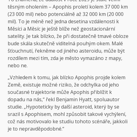
těsným oholením – Apophis proletí kolem 37 000 km
(23 000 mil) nebo potenciálně až 32 000 km (20 000
mil). To je méně než jedna desetina vzdálenosti k
Měsíci a Měsíc je ještě blíže než geostacionární
satelity. Je tak blízko, že při dostatečně tmavé obloze
bude skála skutečně viditelná pouhým okem. Malé
šťouchnutí, řekněme od jiného asteroidu, může být
rozdílem mezi tím, zda je město vymazáno z mapy,
nebo ne.
„Vzhledem k tomu, jak blízko Apophis projde kolem
Země, existuje možné riziko, že odchylka od jeho
současné trajektorie může Apophis přiblížit k
dopadu na nás,“ řekl Benjamin Hyatt, spoluautor
studie. „Hypoteticky by další asteroid, který by se
srazil s Apophisem, mohl způsobit takové vychýlení,
což nás motivovalo ke studiu tohoto scénáře, jakkoli
je to nepravděpodobné.“