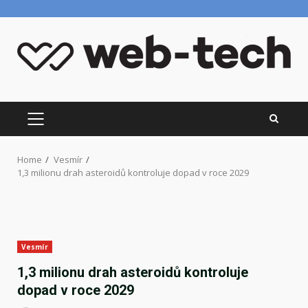
Skip
to
content
PRIMARY
MENU
Home
Vesmír
1,3 milionu drah asteroidů kontroluje dopad v roce 2029
Vesmír
1,3 milionu drah asteroidů kontroluje
dopad v roce 2029