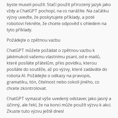
byste museli použít. Stačí použít přirozený jazyk jako
vždy a ChatGPT pochopí, na co narážíte. Na začátku
výzvy uveďte, že poskytujete příklady, a poté
robotovi řekněte, že chcete odpověď s ohledem na
tyto příklady.
Požádejte o zpětnou vazbu
ChatGPT můžete požádat o zpětnou vazbu k
jakémukoli vašemu vlastnímu psaní, od e-mailů,
které posíláte přátelům, přes povídku, kterou
posíláte do soutěže, až po výzvy, které zadáváte do
robota AI. Požádejte o odkazy na pravopis,
gramatiku, tón, čitelnost nebo cokoli jiného, ​​co
chcete zkontrolovat.
ChatGPT vymazal výše uvedený odstavec jako jasný a
účinný, ale řekl, že na konci může použít výzvu k akci.
Zkuste tuto výzvu ještě dnes!