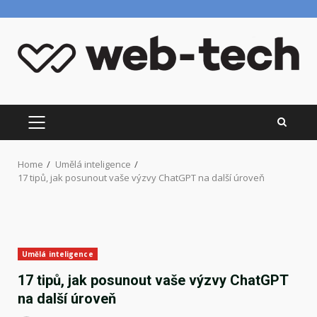
Skip
to
content
PRIMARY
MENU
Home
Umělá inteligence
17 tipů, jak posunout vaše výzvy ChatGPT na další úroveň
Umělá inteligence
17 tipů, jak posunout vaše výzvy ChatGPT
na další úroveň