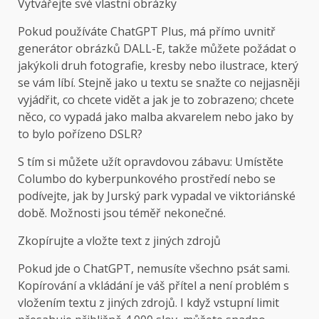
Vytvářejte své vlastní obrázky
Pokud používáte ChatGPT Plus, má přímo uvnitř
generátor obrázků DALL-E, takže můžete požádat o
jakýkoli druh fotografie, kresby nebo ilustrace, který
se vám líbí. Stejně jako u textu se snažte co nejjasněji
vyjádřit, co chcete vidět a jak je to zobrazeno; chcete
něco, co vypadá jako malba akvarelem nebo jako by
to bylo pořízeno DSLR?
S tím si můžete užít opravdovou zábavu: Umístěte
Columbo do kyberpunkového prostředí nebo se
podívejte, jak by Jurský park vypadal ve viktoriánské
době. Možnosti jsou téměř nekonečné.
Zkopírujte a vložte text z jiných zdrojů
Pokud jde o ChatGPT, nemusíte všechno psát sami.
Kopírování a vkládání je váš přítel a není problém s
vložením textu z jiných zdrojů. I když vstupní limit