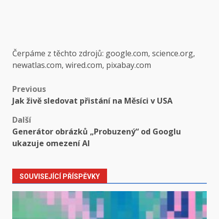
Čerpáme z těchto zdrojů: google.com, science.org,
newatlas.com, wired.com, pixabay.com
Post
Previous
Jak živě sledovat přistání na Měsíci v USA
navigation
Další
Generátor obrázků „Probuzený“ od Googlu
ukazuje omezení AI
SOUVISEJÍCÍ PŘÍSPĚVKY