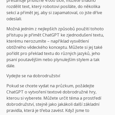
přesahuje přibližně 4 000 slov, můžete snadno
rozdělit text, který robotovi posíláte, do několika
sekcí a přimět jej, aby si zapamatoval, co jste dříve
odeslali.
Možná jedním z nejlepších způsobů použití tohoto
přístupu je přimět ChatGPT ke zjednodušení textu,
kterému nerozumíte – například vysvětlení
obtížného vědeckého konceptu. Můžete si jej také
pořídit pro překlad textu do různých jazyků, jeho
psaní poutavějším nebo plynulejším stylem a tak
dále.
Vydejte se na dobrodružství
Pokud se chcete vydat na průzkum, požádejte
ChatGPT o vytvoření textové dobrodružné hry,
kterou si vyberete. Můžete určit téma a prostředí
dobrodružství, stejně jako jakákoli další základní
pravidla, která je třeba zavést. Když jsme to