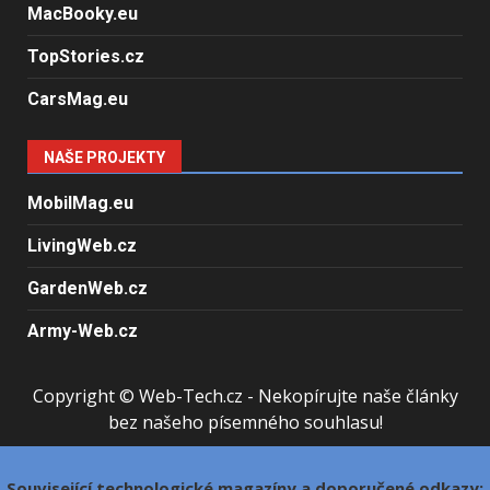
MacBooky.eu
TopStories.cz
CarsMag.eu
NAŠE PROJEKTY
MobilMag.eu
LivingWeb.cz
GardenWeb.cz
Army-Web.cz
Copyright © Web-Tech.cz - Nekopírujte naše články
bez našeho písemného souhlasu!
Související technologické magazíny a doporučené odkazy: