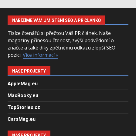
NABÍZÍME VÁM UMÍSTĚNÍ SEO A PR ČLÁNKŮ
Tisíce čtenářů si přečtou Váš PR článek. Naše
magazíny přinesou čtenost, zvýší podvědomí o
značce a také díky zpětnému odkazu zlepší SEO
pozici.
Více informací »
NAŠE PROJEKTY
AppleMag.eu
MacBooky.eu
TopStories.cz
CarsMag.eu
NAŠE PROJEKTY