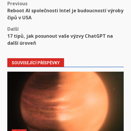
Post
Previous
Reboot AI společnosti Intel je budoucností výroby
navigation
čipů v USA
Další
17 tipů, jak posunout vaše výzvy ChatGPT na
další úroveň
SOUVISEJÍCÍ PŘÍSPĚVKY