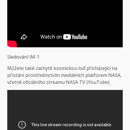
Sledování IM-1
Můžete také zachytit kosmickou loď přicházející na
přistání prostřednictvím mediálních platforem NASA,
včetně oficiálního streamu NASA TV (YouTube).