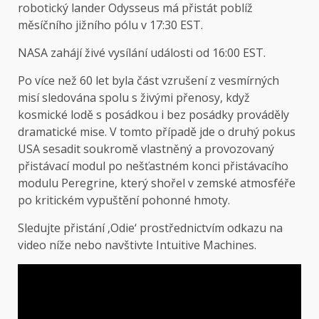
robotický lander Odysseus má přistát poblíž
měsíčního jižního pólu v 17:30 EST.
NASA zahájí živé vysílání události od 16:00 EST.
Po více než 60 let byla část vzrušení z vesmírných
misí sledována spolu s živými přenosy, když
kosmické lodě s posádkou i bez posádky prováděly
dramatické mise. V tomto případě jde o druhý pokus
USA sesadit soukromě vlastněný a provozovaný
přistávací modul po nešťastném konci přistávacího
modulu Peregrine, který shořel v zemské atmosféře
po kritickém vypuštění pohonné hmoty.
Sledujte přistání ‚Odie‘ prostřednictvím odkazu na
video níže nebo navštivte Intuitive Machines.