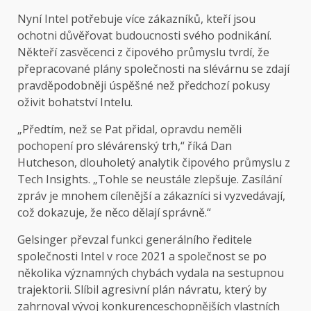
Nyní Intel potřebuje více zákazníků, kteří jsou
ochotni důvěřovat budoucnosti svého podnikání.
Někteří zasvěcenci z čipového průmyslu tvrdí, že
přepracované plány společnosti na slévárnu se zdají
pravděpodobněji úspěšné než předchozí pokusy
oživit bohatství Intelu.
„Předtím, než se Pat přidal, opravdu neměli
pochopení pro slévárenský trh,“ říká Dan
Hutcheson, dlouholetý analytik čipového průmyslu z
Tech Insights. „Tohle se neustále zlepšuje. Zasílání
zpráv je mnohem cílenější a zákazníci si vyzvedávají,
což dokazuje, že něco dělají správně.“
Gelsinger převzal funkci generálního ředitele
společnosti Intel v roce 2021 a společnost se po
několika významných chybách vydala na sestupnou
trajektorii. Slíbil agresivní plán návratu, který by
zahrnoval vývoj konkurenceschopnějších vlastních