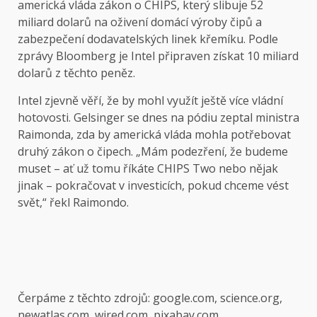
americká vláda zákon o CHIPS, který slibuje 52
miliard dolarů na oživení domácí výroby čipů a
zabezpečení dodavatelských linek křemíku. Podle
zprávy Bloomberg je Intel připraven získat 10 miliard
dolarů z těchto peněz.
Intel zjevně věří, že by mohl využít ještě více vládní
hotovosti. Gelsinger se dnes na pódiu zeptal ministra
Raimonda, zda by americká vláda mohla potřebovat
druhý zákon o čipech. „Mám podezření, že budeme
muset – ať už tomu říkáte CHIPS Two nebo nějak
jinak – pokračovat v investicích, pokud chceme vést
svět,“ řekl Raimondo.
Čerpáme z těchto zdrojů: google.com, science.org,
newatlas.com, wired.com, pixabay.com