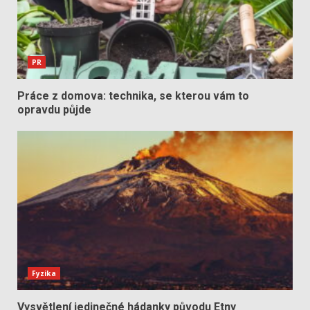
PR
Práce z domova: technika, se kterou vám to
opravdu půjde
Fyzika
Vysvětlení jedinečné hádanky původu Etny