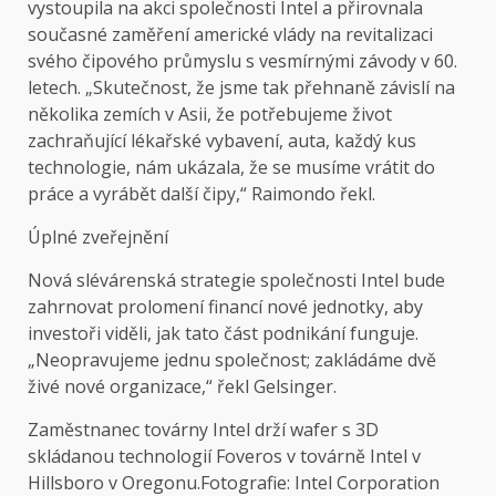
vystoupila na akci společnosti Intel a přirovnala
současné zaměření americké vlády na revitalizaci
svého čipového průmyslu s vesmírnými závody v 60.
letech. „Skutečnost, že jsme tak přehnaně závislí na
několika zemích v Asii, že potřebujeme život
zachraňující lékařské vybavení, auta, každý kus
technologie, nám ukázala, že se musíme vrátit do
práce a vyrábět další čipy,“ Raimondo řekl.
Úplné zveřejnění
Nová slévárenská strategie společnosti Intel bude
zahrnovat prolomení financí nové jednotky, aby
investoři viděli, jak tato část podnikání funguje.
„Neopravujeme jednu společnost; zakládáme dvě
živé nové organizace,“ řekl Gelsinger.
Zaměstnanec továrny Intel drží wafer s 3D
skládanou technologií Foveros v továrně Intel v
Hillsboro v Oregonu.
Fotografie: Intel Corporation