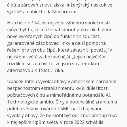
čipů a zároveň znovu získal inženýrský náskok ve
výrobě a nabídl to dalším firmám.
Hutcheson říká, že největší výhodou společnosti
může být to, že může nabídnout pokročilé balení
nově vyřezaných čipů do funkčních součástí,
garantované zásobovací linky a další pomocná
řešení pro výrobu čipů, která zákazníci považují v
nejistém světě za bezpečnější. „Jejich největším
rozdílem se zdá být to, že jsou strategickou
alternativou k TSMC,“ říká.
Úpadek Intelu vyvolal obavy v americkém národním
bezpečnostním establishmentu kvůli důležitosti
počítačových čipů a mimořádnému potenciálu AI.
Technologické ambice Číny a potenciálně zranitelná
poloha většiny továren TSMC na Tchaj-wanu
vyvolaly obavy, že by mohl být odříznut přístup USA
k nejlepším čipům světa. V roce 2022 schválila