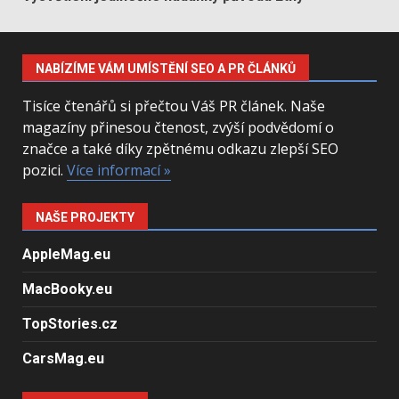
NABÍZÍME VÁM UMÍSTĚNÍ SEO A PR ČLÁNKŮ
Tisíce čtenářů si přečtou Váš PR článek. Naše
magazíny přinesou čtenost, zvýší podvědomí o
značce a také díky zpětnému odkazu zlepší SEO
pozici.
Více informací »
NAŠE PROJEKTY
AppleMag.eu
MacBooky.eu
TopStories.cz
CarsMag.eu