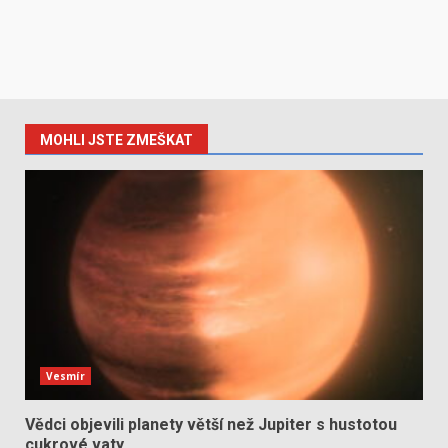
MOHLI JSTE ZMEŠKAT
Vesmír
Vědci objevili planety větší než Jupiter s hustotou
cukrové vaty