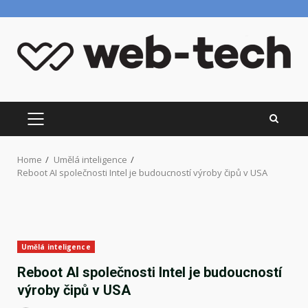
Skip
to
content
PRIMARY
MENU
Home
Umělá inteligence
Reboot AI společnosti Intel je budoucností výroby čipů v USA
Umělá inteligence
Reboot AI společnosti Intel je budoucností
výroby čipů v USA