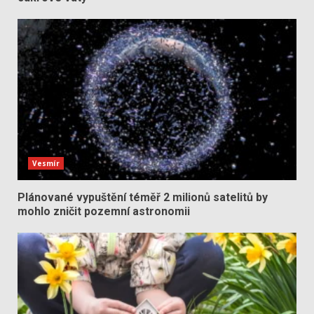
Vesmír
Plánované vypuštění téměř 2 milionů satelitů by
mohlo zničit pozemní astronomii