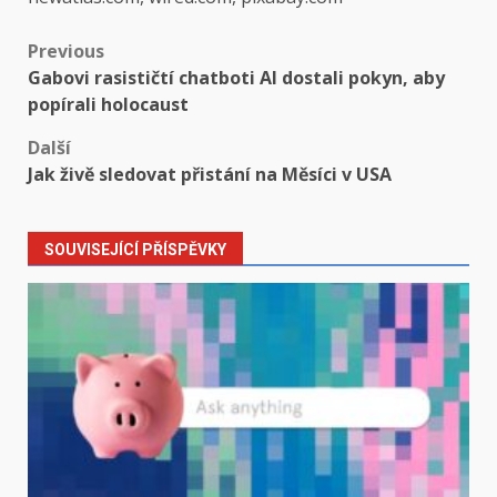
Post
Previous
Gabovi rasističtí chatboti AI dostali pokyn, aby
navigation
popírali holocaust
Další
Jak živě sledovat přistání na Měsíci v USA
SOUVISEJÍCÍ PŘÍSPĚVKY