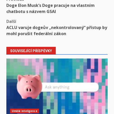
Post
Doge Elon Musk’s Doge pracuje na vlastním
navigation
chatbotu s názvem GSAI
Další
ACLU varuje dogeův „nekontrolovaný“ přístup by
mohl porušit federální zákon
SOUVISEJÍCÍ PŘÍSPĚVKY
Umělá inteligence