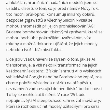
a hlubších „hraničních“ nadačních modelů jsem se
usadil o disertu o tom, co je před námi: v Nový rok,
tito mocní průkopníci konzumují miliardy dolarů,
bezpočet gigawattů a všechny Silicon Nvidia se
mohou shromáždit při jejich pronásledování AGI.
Budeme bombardováni tiskovými zprávami, které se
mohou pochlubit pokročilým uvažováním, více
tokeny a možná dokonce ujištění, že jejich modely
nebudou tvořit bláznivá fakta.
Lidé jsou však unaveni ze slyšení o tom, jak se AI
transformuje, a vidí několik transformací na jejich
každodenní existenci. Získání shrnutí AI o výsledcích
vyhledávání Google nebo na Facebook se zeptá, zda
chcete položit následnou otázku na příspěvku,
neznamená vám cestující do neo-lidské budoucnosti.
To by se mohlo začít měnit. V roce ’25 bude
nejzajímavější AI steeplechase zahrnovat inovátory,
kteří se rozhodli učinit modely užitečnými pro širší