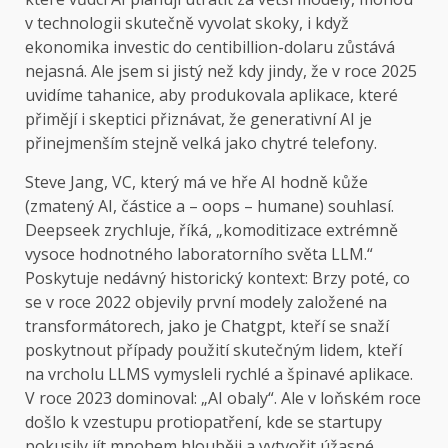
v technologii skutečně vyvolat skoky, i když
ekonomika investic do centibillion-dolaru zůstává
nejasná. Ale jsem si jistý než kdy jindy, že v roce 2025
uvidíme tahanice, aby produkovala aplikace, které
přimějí i skeptici přiznávat, že generativní AI je
přinejmenším stejně velká jako chytré telefony.
Steve Jang, VC, který má ve hře AI hodně kůže
(zmatený AI, částice a – oops – humane) souhlasí.
Deepseek zrychluje, říká, „komoditizace extrémně
vysoce hodnotného laboratorního světa LLM.“
Poskytuje nedávný historický kontext: Brzy poté, co
se v roce 2022 objevily první modely založené na
transformátorech, jako je Chatgpt, kteří se snaží
poskytnout případy použití skutečným lidem, kteří
na vrcholu LLMS vymysleli rychlé a špinavé aplikace.
V roce 2023 dominoval: „AI obaly“. Ale v loňském roce
došlo k vzestupu protiopatření, kde se startupy
pokusily jít mnohem hlouběji a vytvořit úžasné