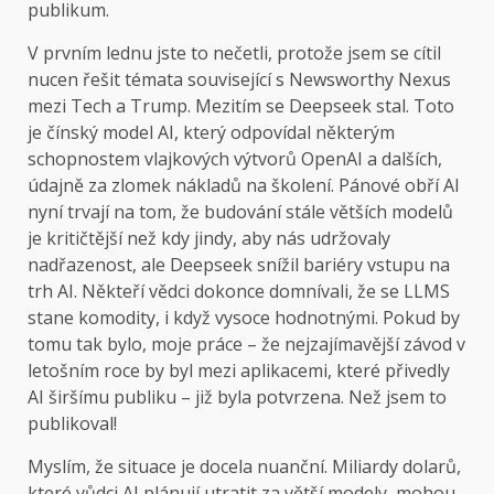
publikum.
V prvním lednu jste to nečetli, protože jsem se cítil
nucen řešit témata související s Newsworthy Nexus
mezi Tech a Trump. Mezitím se Deepseek stal. Toto
je čínský model AI, který odpovídal některým
schopnostem vlajkových výtvorů OpenAI a dalších,
údajně za zlomek nákladů na školení. Pánové obří AI
nyní trvají na tom, že budování stále větších modelů
je kritičtější než kdy jindy, aby nás udržovaly
nadřazenost, ale Deepseek snížil bariéry vstupu na
trh AI. Někteří vědci dokonce domnívali, že se LLMS
stane komodity, i když vysoce hodnotnými. Pokud by
tomu tak bylo, moje práce – že nejzajímavější závod v
letošním roce by byl mezi aplikacemi, které přivedly
AI širšímu publiku – již byla potvrzena. Než jsem to
publikoval!
Myslím, že situace je docela nuanční. Miliardy dolarů,
které vůdci AI plánují utratit za větší modely, mohou