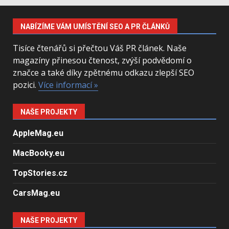
NABÍZÍME VÁM UMÍSTĚNÍ SEO A PR ČLÁNKŮ
Tisíce čtenářů si přečtou Váš PR článek. Naše
magazíny přinesou čtenost, zvýší podvědomí o
značce a také díky zpětnému odkazu zlepší SEO
pozici.
Více informací »
NAŠE PROJEKTY
AppleMag.eu
MacBooky.eu
TopStories.cz
CarsMag.eu
NAŠE PROJEKTY