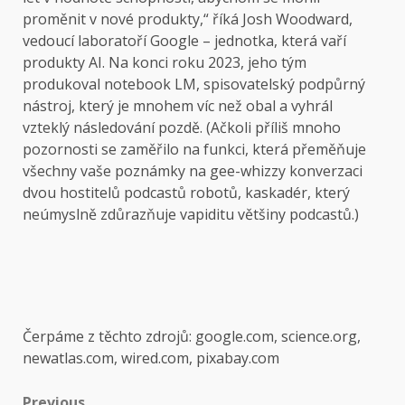
proměnit v nové produkty,“ říká Josh Woodward,
vedoucí laboratoří Google – jednotka, která vaří
produkty AI. Na konci roku 2023, jeho tým
produkoval notebook LM, spisovatelský podpůrný
nástroj, který je mnohem víc než obal a vyhrál
vzteklý následování pozdě. (Ačkoli příliš mnoho
pozornosti se zaměřilo na funkci, která přeměňuje
všechny vaše poznámky na gee-whizzy konverzaci
dvou hostitelů podcastů robotů, kaskadér, který
neúmyslně zdůrazňuje vapiditu většiny podcastů.)
Čerpáme z těchto zdrojů: google.com, science.org,
newatlas.com, wired.com, pixabay.com
Previous