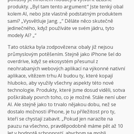
produkty. „Byl tam tento argument:“ Jste tenký obal
kolem AI, nebo jste vlastně podstatným produktem
sami? „Vysvětluje Jang. „“ Děláte něco skutečně
jedinečného, ​​když používáte ve svém jádru, tyto
modely AI? „“
Tato otázka byla zodpovězena: obaly již nejsou
průmyslovým potěšením. Stejně jako iPhone šel do
overdrive, když se ekosystém přesunul z
neohrabaných webových aplikací na výkonné nativní
aplikace, vítězem trhu AI budou ty, které kopají
hluboko, aby využily všechny aspekty této nové
technologie. Produkty, které jsme dosud viděli, sotva
poškrábaly povrch toho, co je možné. Stále není uber
AI. Ale stejně jako to trvalo nějakou dobu, než se
dostalo možnosti iPhone, je tu příležitost pro ty,
kteří se chystají zabavit. „Pokud jen narazíte na
pauzu na všechno, pravděpodobně máme pět až 10
let v hodnotě schopností, abychom se mohli