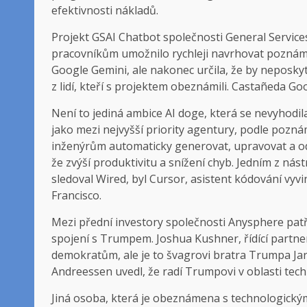
efektivnosti nákladů.
Projekt GSAI Chatbot společnosti General Service
pracovníkům umožnilo rychleji navrhovat poznámky.
Google Gemini, ale nakonec určila, že by neposk
z lidí, kteří s projektem obeznámili. Castañeda G
Není to jediná ambice AI doge, která se nevyhodi
jako mezi nejvyšší priority agentury, podle pozn
inženýrům automaticky generovat, upravovat a odp
že zvýší produktivitu a snížení chyb. Jedním z nás
sledoval Wired, byl Cursor, asistent kódování vyv
Francisco.
Mezi přední investory společnosti Anysphere patř
spojení s Trumpem. Joshua Kushner, řídící partner
demokratům, ale je to švagrovi bratra Trumpa Ja
Andreessen uvedl, že radí Trumpovi v oblasti techn
Jiná osoba, která je obeznámena s technologickým