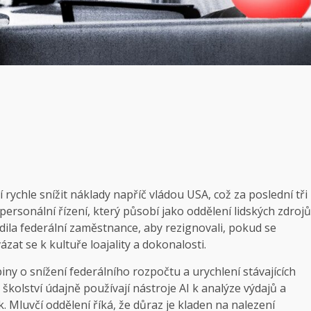
rychle snížit náklady napříč vládou USA, což za poslední tři
personální řízení, který působí jako oddělení lidských zdrojů
dila federální zaměstnance, aby rezignovali, pokud se
zat se k kultuře loajality a dokonalosti.
iny o snížení federálního rozpočtu a urychlení stávajících
kolství údajně používají nástroje AI k analýze výdajů a
 Mluvčí oddělení říká, že důraz je kladen na nalezení