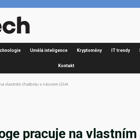
chnologie
Umělá inteligence
Kryptoměny
IT trendy
Kontakt
na vlastním chatbotu s názvem GSAI
oge pracuje na vlastním