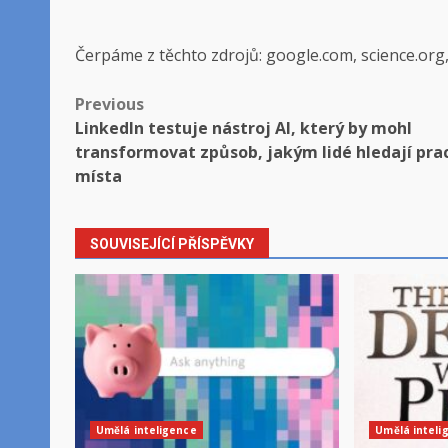
Čerpáme z těchto zdrojů: google.com, science.org
Post
Previous
LinkedIn testuje nástroj AI, který by mohl
navigation
transformovat způsob, jakým lidé hledají pra
místa
SOUVISEJÍCÍ PŘÍSPĚVKY
Umělá inteligence
Umělá inteli