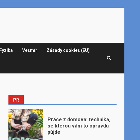
Fyzika
Vesmír
Zásady cookies (EU)
PR
Práce z domova: technika,
se kterou vám to opravdu
půjde