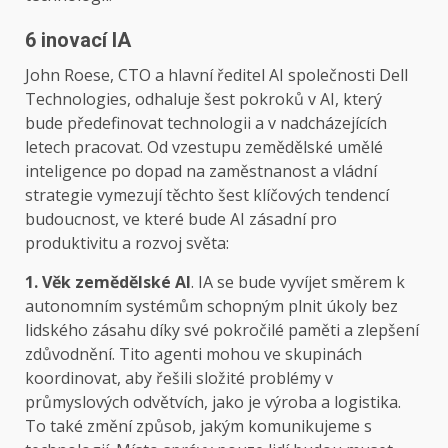
6 inovací IA
John Roese, CTO a hlavní ředitel AI společnosti Dell
Technologies, odhaluje šest pokroků v AI, který
bude předefinovat technologii a v nadcházejících
letech pracovat.
Od vzestupu zemědělské umělé
inteligence po dopad na zaměstnanost a vládní
strategie vymezují těchto šest klíčových tendencí
budoucnost, ve které bude AI zásadní pro
produktivitu a rozvoj světa:
1. Věk zemědělské AI
. IA se bude vyvíjet směrem k
autonomním systémům schopným plnit úkoly bez
lidského zásahu díky své pokročilé paměti a zlepšení
zdůvodnění. Tito agenti mohou ve skupinách
koordinovat, aby řešili složité problémy v
průmyslových odvětvích, jako je výroba a logistika.
To také změní způsob, jakým komunikujeme s