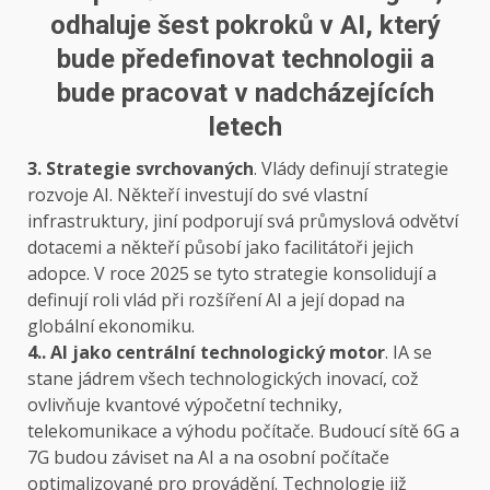
odhaluje šest pokroků v AI, který
bude předefinovat technologii a
bude pracovat v nadcházejících
letech
3. Strategie svrchovaných
. Vlády definují strategie
rozvoje AI. Někteří investují do své vlastní
infrastruktury, jiní podporují svá průmyslová odvětví
dotacemi a někteří působí jako facilitátoři jejich
adopce. V roce 2025 se tyto strategie konsolidují a
definují roli vlád při rozšíření AI a její dopad na
globální ekonomiku.
4.. AI jako centrální technologický motor
. IA se
stane jádrem všech technologických inovací, což
ovlivňuje kvantové výpočetní techniky,
telekomunikace a výhodu počítače. Budoucí sítě 6G a
7G budou záviset na AI a na osobní počítače
optimalizované pro provádění. Technologie již