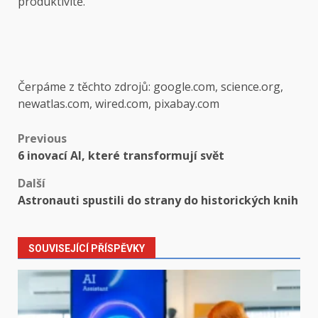
produktivitě.
Čerpáme z těchto zdrojů: google.com, science.org,
newatlas.com, wired.com, pixabay.com
Post
Previous
6 inovací AI, které transformují svět
navigation
Další
Astronauti spustili do strany do historických knih
SOUVISEJÍCÍ PŘÍSPĚVKY