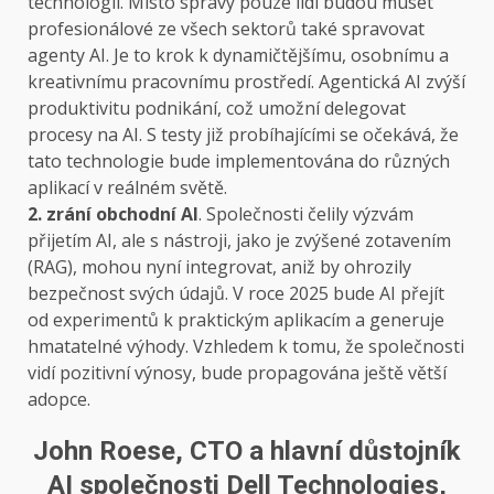
technologií. Místo správy pouze lidí budou muset
profesionálové ze všech sektorů také spravovat
agenty AI. Je to krok k dynamičtějšímu, osobnímu a
kreativnímu pracovnímu prostředí. Agentická AI zvýší
produktivitu podnikání, což umožní delegovat
procesy na AI. S testy již probíhajícími se očekává, že
tato technologie bude implementována do různých
aplikací v reálném světě.
2. zrání obchodní AI
. Společnosti čelily výzvám
přijetím AI, ale s nástroji, jako je zvýšené zotavením
(RAG), mohou nyní integrovat, aniž by ohrozily
bezpečnost svých údajů. V roce 2025 bude AI přejít
od experimentů k praktickým aplikacím a generuje
hmatatelné výhody. Vzhledem k tomu, že společnosti
vidí pozitivní výnosy, bude propagována ještě větší
adopce.
John Roese, CTO a hlavní důstojník
AI společnosti Dell Technologies,