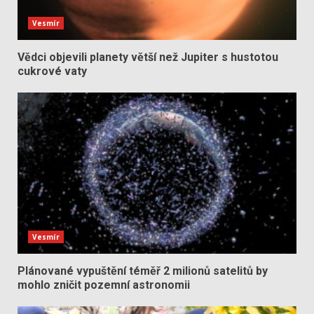
Vesmír
Vědci objevili planety větší než Jupiter s hustotou
cukrové vaty
Vesmír
Plánované vypuštění téměř 2 milionů satelitů by
mohlo zničit pozemní astronomii