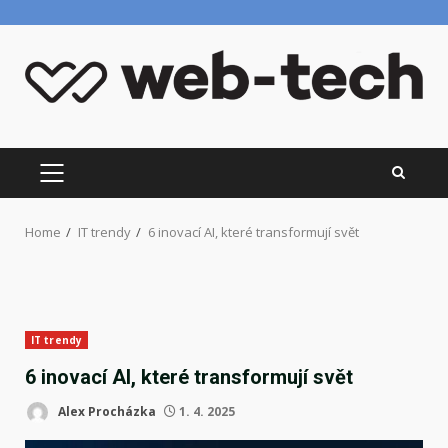
Skip
to
content
PRIMARY
MENU
Home
IT trendy
6 inovací AI, které transformují svět
IT trendy
6 inovací AI, které transformují svět
Alex Procházka
1. 4. 2025