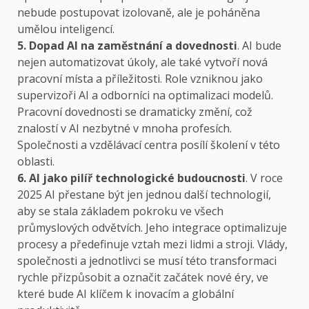
nebude postupovat izolovaně, ale je poháněna
umělou inteligencí.
5. Dopad AI na zaměstnání a dovednosti
. AI bude
nejen automatizovat úkoly, ale také vytvoří nová
pracovní místa a příležitosti. Role vzniknou jako
supervizoři AI a odborníci na optimalizaci modelů.
Pracovní dovednosti se dramaticky změní, což
znalostí v AI nezbytné v mnoha profesích.
Společnosti a vzdělávací centra posílí školení v této
oblasti.
6. AI jako pilíř technologické budoucnosti
. V roce
2025 AI přestane být jen jednou další technologií,
aby se stala základem pokroku ve všech
průmyslových odvětvích. Jeho integrace optimalizuje
procesy a předefinuje vztah mezi lidmi a stroji. Vlády,
společnosti a jednotlivci se musí této transformaci
rychle přizpůsobit a označit začátek nové éry, ve
které bude AI klíčem k inovacím a globální