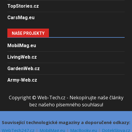
TopStories.cz
CarsMag.eu
NAŠE PROJEKTY
MobilMag.eu
LivingWeb.cz
GardenWeb.cz
Army-Web.cz
Copyright © Web-Tech.cz - Nekopírujte naše články
bez našeho písemného souhlasu!
Související technologické magazíny a doporučené odkazy:
WebTech247.cz
|
MobilMag.eu
|
MacBooky.eu
|
DotekSlova.cz