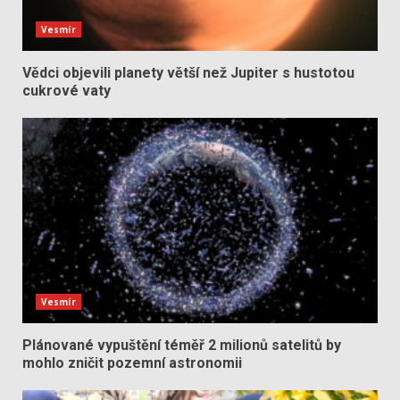
Vesmír
Vědci objevili planety větší než Jupiter s hustotou
cukrové vaty
Vesmír
Plánované vypuštění téměř 2 milionů satelitů by
mohlo zničit pozemní astronomii