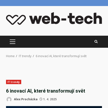
Skip
to
content
PRIMARY
MENU
Home
IT trendy
6 inovací AI, které transformují svět
IT trendy
6 inovací AI, které transformují svět
Alex Procházka
1. 4. 2025