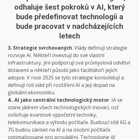
odhaluje šest pokroků v AI, který
bude předefinovat technologii a
bude pracovat v nadcházejících
letech
3. Strategie svrchovaných
. Vlády definují strategie
rozvoje AI. Někteří investují do své vlastní
infrastruktury, jiní podporují svá průmyslová odvětví
dotacemi a někteří působí jako facilitátoři jejich
adopce. V roce 2025 se tyto strategie konsolidují a
definují roli vlád při rozšíření AI a její dopad na
globální ekonomiku.
4.. AI jako centrální technologický motor
. IA se
stane jádrem všech technologických inovací, což
ovlivňuje kvantové výpočetní techniky,
telekomunikace a výhodu počítače. Budoucí sítě 6G a
7G budou záviset na AI a na osobní počítače
optimalizované pro provádění. Technologie již