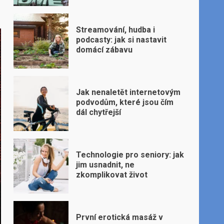
Streamování, hudba i
podcasty: jak si nastavit
domácí zábavu
Jak nenaletět internetovým
podvodům, které jsou čím
dál chytřejší
Technologie pro seniory: jak
jim usnadnit, ne
zkomplikovat život
První erotická masáž v