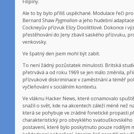
Filipíny.
Ale to by bylo příliš uspěchané. Modulace řeči pr
Bernard Shaw
Pygmalion
-a jeho hudební adaptac
Cockneyův přízvuk Elizy Doolittlové. Dokonce i vý
přestěhování do Jeny zbavil saského přízvuku, pro
venkovsky.
Ve špatný den jsem mohl být zabit.
To není žádný pozůstatek minulosti. Britská studie
přetrvává a od roku 1969 se jen málo změnila, př
přízvukové diskriminace v zaměstnání a téměř po
vyčleňováni v sociálním kontextu.
Ve vláknu Hacker News, které oznamovalo spuštění
snažil o svět, kde na akcentech záleží méně než n
která se pohybuje ve zrádné fonetické propasti
p
charakteristický pro obvyklého svatouškovskéh
postavení, které bylo poskytnuto pouze rodilým 