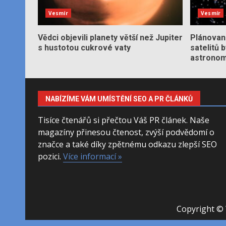
Vesmír
Vesmír
Vědci objevili planety větší než Jupiter
Plánované
s hustotou cukrové vaty
satelitů 
astronom
NABÍZÍME VÁM UMÍSTĚNÍ SEO A PR ČLÁNKŮ
Tisíce čtenářů si přečtou Váš PR článek. Naše
magazíny přinesou čtenost, zvýší podvědomí o
značce a také díky zpětnému odkazu zlepší SEO
pozici.
Více informací »
Copyright © 