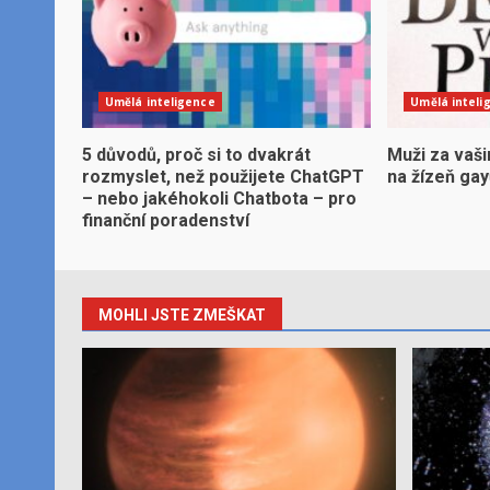
Umělá inteligence
Umělá inteli
5 důvodů, proč si to dvakrát
Muži za vaši
rozmyslet, než použijete ChatGPT
na žízeň ga
– nebo jakéhokoli Chatbota – pro
finanční poradenství
MOHLI JSTE ZMEŠKAT