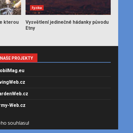
Fyzika
e kterou
Vysvětlení jedinečné hádanky původu
Etny
NAŠE PROJEKTY
obilMag.eu
ivingWeb.cz
ardenWeb.cz
rmy-Web.cz
ého souhlasu!