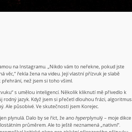
reklamou na Instagramu. „Nikdo vám to neřekne, pokud jste
 věc,“ řekla žena na videu. Její vlastní přízvuk je slabě
 přehrání, než jsem si toho všiml.
zvuku“ s umělou inteligencí. Několik kliknutí mě přivedlo k
 rodný jazyk. Když jsem si přečetl dlouhou frázi, algoritmus
ibý. Ale působivé. Ve skutečnosti jsem Korejec.
 jen plynulá. Dalo by se říct, že ano
hyper
plynulý – moje dikce
lostátním průměrem. Ale to ještě neznamená „nativní“.
 promeškal kritické okno pro získání přirozeného přízvuku.