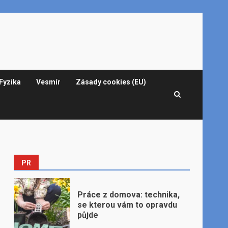
Fyzika
Vesmír
Zásady cookies (EU)
PR
Práce z domova: technika,
se kterou vám to opravdu
půjde