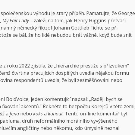
o společenskou výhodu je starý příběh. Pamatujte, že George
e,
My Fair Lady
—záleží na tom, jak Henry Higgins přetváří
znamný německý filozof Johann Gottlieb Fichte se při
tože se bál, že ho lidé nebudou brát vážně, když bude znít
 z roku 2022 zjistila, že „hierarchie prestiže s přízvukem“
ičemž čtvrtina pracujících dospělých uvedla nějakou formu
lovina respondentů uvedla, že byli zesměšňováni nebo
 BoldVoice, jeden komentující napsal: „Raději bych se
a fixování akcentů.“ Řekněte to bezpočtu Korejců v této zemi
láž
a
fena
nebo
koks
a
kohout
. Tento on-line komentář byl
o pabluma, druh neformálního morálního vyvýšeného
mluvčím angličtiny nebo někomu, kdo úmyslně neznal