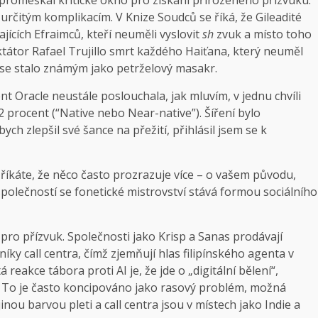
k určitým komplikacím. V Knize Soudců se říká, že Gileadité
hajících Efraimců, kteří neuměli vyslovit
sh
zvuk a místo toho
iktátor Rafael Trujillo smrt každého Haiťana, který neuměl
o se stalo známým jako petrželový masakr.
t Oracle neustále poslouchala, jak mluvím, v jednu chvíli
92 procent (“Native nebo Near-native”). Šíření bylo
ch zlepšil své šance na přežití, přihlásil jsem se k
říkáte, že něco často prozrazuje více – o vašem původu,
společností se fonetické mistrovství stává formou sociálního
 pro přízvuk. Společnosti jako Krisp a Sanas prodávají
íky call centra, čímž zjemňují hlas filipínského agenta v
eakce tábora proti AI je, že jde o „digitální bělení“,
u. To je často koncipováno jako rasový problém, možná
jinou barvou pleti a call centra jsou v místech jako Indie a