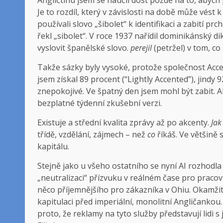
Je to rozdíl, který v závislosti na době může vést 
používali slovo „šibolet“ k identifikaci a zabití prc
řekl „sibolet“. V roce 1937 nařídil dominikánský d
vyslovit španělské slovo.
perejil
(petržel) v tom, c
Takže sázky byly vysoké, protože společnost Accen
jsem získal 89 procent (“Lightly Accented”), jindy 
znepokojivé. Ve špatný den jsem mohl být zabit. Aby
bezplatné týdenní zkušební verzi.
Existuje a
střední kvalita zprávy až po akcenty.
Jak
třídě, vzdělání, zájmech – než
co
říkáš. Ve většině 
kapitálu.
Stejně jako u všeho ostatního se nyní AI rozhodla
„neutralizaci“ přízvuku v reálném čase pro pracovn
něco příjemnějšího pro zákazníka v Ohiu. Okamžitá r
kapitulaci před imperiální, monolitní Angličanko
proto, že reklamy na tyto služby představují lidi s 