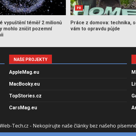
PR
 vypuštění téměř 2 milionů
Práce z domova: technika, s
by mohlo zničit pozemní
vám to opravdu půjde
ii
NAŠE PROJEKTY
AppleMag.eu
M
MacBooky.eu
L
TopStories.cz
G
CarsMag.eu
A
Web-Tech.cz - Nekopírujte naše články bez našeho písemn