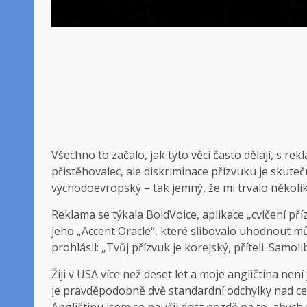
Všechno to začalo,
jak tyto věci často dělají, s 
přistěhovalec, ale diskriminace přízvuku je skutečná
východoevropský – tak jemný, že mi trvalo několik
Reklama se týkala BoldVoice, aplikace „cvičení pří
jeho „Accent Oracle“, které slibovalo uhodnout můj
prohlásil: „Tvůj přízvuk je korejský, příteli. Samol
Žiji v USA více než deset let a moje angličtina není
je pravděpodobně dvě standardní odchylky nad ce
Angličtinu jsem se naučil dost pozdě na to, abych