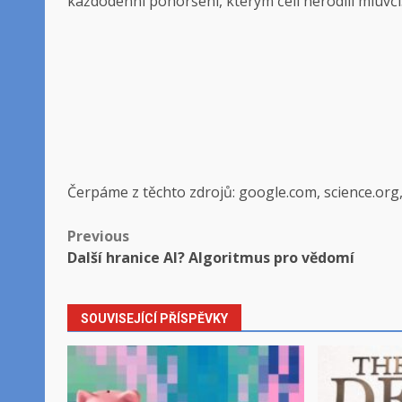
každodenní pohoršení, kterým čelí nerodilí mluvčí
Čerpáme z těchto zdrojů: google.com, science.org
Post
Previous
Další hranice AI? Algoritmus pro vědomí
navigation
SOUVISEJÍCÍ PŘÍSPĚVKY