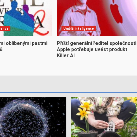
gence
Umělá inteligence
mi oblíbenými pastmi
Příští generální ředitel společnosti
yů
Apple potřebuje uvést produkt
Killer AI