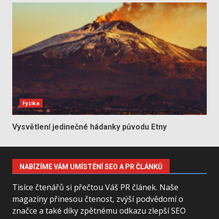
Fyzika
Vysvětlení jedinečné hádanky původu Etny
NABÍZÍME VÁM UMÍSTĚNÍ SEO A PR ČLÁNKŮ
Tisíce čtenářů si přečtou Váš PR článek. Naše
magazíny přinesou čtenost, zvýší podvědomí o
značce a také díky zpětnému odkazu zlepší SEO