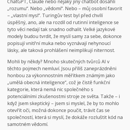
ChatGPT, Claude nebo nějaký jiný chatbot dosáhli
„rozumu“. Nebo „vědomí“. Nebo – můj osobní favorit
– „vlastní mysl“. Turingův test byl před chvílí
úspěšný, ano, ale na rozdíl od rutinní inteligence se
tyto věci nedají tak snadno odhalit. Velké jazykové
modely budou tvrdit, že myslí samy za sebe, dokonce
popisují vnitřní muka nebo vyznávají nehynoucí
lásky, ale taková prohlášení neimplikují niternost.
Mohli by někdy? Mnoho skutečných tvůrců AI v
těchto pojmech nemluví. Jsou příliš zaneprázdněni
honbou za výkonnostním měřítkem známým jako
„umělá obecná inteligence“, což je čistě funkční
kategorie, která nemá nic společného s
potenciálními zkušenostmi stroje ze světa. Takže – i
když jsem skeptický – jsem si myslel, že by to mohlo
otevřít oči, možná dokonce poučit, trávit čas se
společností, která si myslí, že dokáže rozluštit kód na
samotném vědomí.