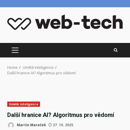
Skip
to
content
PRIMARY
MENU
Home
Umělá inteligence
Další hranice AI? Algoritmus pro vědomí
Umělá inteligence
Další hranice AI? Algoritmus pro vědomí
Martin Mareček
27. 10. 2025