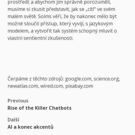
prostředí; a abychom jim správně porozuměli,
musíme si zkusit představit, jak se „cítí“ ve svém
malém světě. Solms věří, že by nakonec mělo být
možné sloučit přístup, který vyvíjí, s jazykovým
modelem, a vytvořit tak systém schopný mluvit o
vlastní sentientní zkušenosti.
Čerpáme z těchto zdrojů: google.com, science.org,
newatlas.com, wired.com, pixabay.com
Post
Previous
Rise of the Killer Chatbots
navigation
Další
AI a konec akcentů