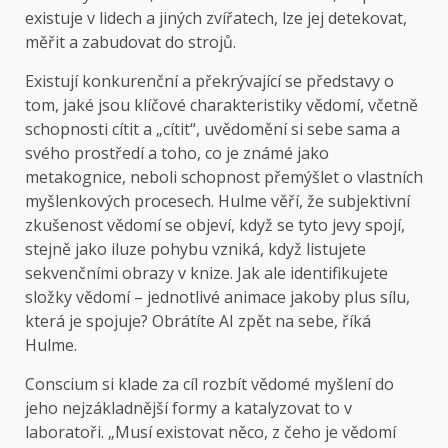
existuje v lidech a jiných zvířatech, lze jej detekovat,
měřit a zabudovat do strojů.
Existují konkurenční a překrývající se představy o
tom, jaké jsou klíčové charakteristiky vědomí, včetně
schopnosti cítit a „cítit“, uvědomění si sebe sama a
svého prostředí a toho, co je známé jako
metakognice, neboli schopnost přemýšlet o vlastních
myšlenkových procesech. Hulme věří, že subjektivní
zkušenost vědomí se objeví, když se tyto jevy spojí,
stejně jako iluze pohybu vzniká, když listujete
sekvenčními obrazy v knize. Jak ale identifikujete
složky vědomí – jednotlivé animace jakoby plus sílu,
která je spojuje? Obrátíte AI zpět na sebe, říká
Hulme.
Conscium si klade za cíl rozbít vědomé myšlení do
jeho nejzákladnější formy a katalyzovat to v
laboratoři. „Musí existovat něco, z čeho je vědomí