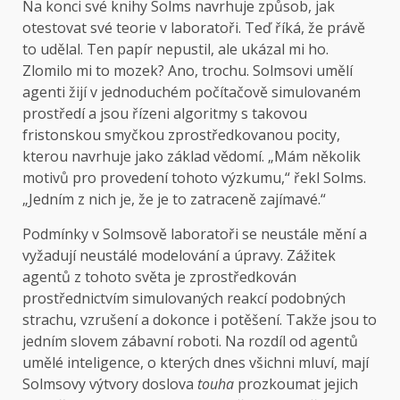
Na konci své knihy Solms navrhuje způsob, jak
otestovat své teorie v laboratoři. Teď říká, že právě
to udělal. Ten papír nepustil, ale ukázal mi ho.
Zlomilo mi to mozek? Ano, trochu. Solmsovi umělí
agenti žijí v jednoduchém počítačově simulovaném
prostředí a jsou řízeni algoritmy s takovou
fristonskou smyčkou zprostředkovanou pocity,
kterou navrhuje jako základ vědomí. „Mám několik
motivů pro provedení tohoto výzkumu,“ řekl Solms.
„Jedním z nich je, že je to zatraceně zajímavé.“
Podmínky v Solmsově laboratoři se neustále mění a
vyžadují neustálé modelování a úpravy. Zážitek
agentů z tohoto světa je zprostředkován
prostřednictvím simulovaných reakcí podobných
strachu, vzrušení a dokonce i potěšení. Takže jsou to
jedním slovem zábavní roboti. Na rozdíl od agentů
umělé inteligence, o kterých dnes všichni mluví, mají
Solmsovy výtvory doslova
touha
prozkoumat jejich