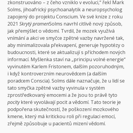
zkonstruováno – z čeho vzniklo v evoluci,“ řekl Mark
Solms, jihoafrický psychoanalytik a neuropsycholog
zapojený do projektu Conscium. Ve své knize z roku
2021
Skrytý pramen
Solms navrhl citlivě nový způsob,
jak přemýšlet o vědomí. Tvrdil, že mozek využívá
vnímání a akci ve smyčce zpětné vazby navržené tak,
aby minimalizovala překvapení, generuje hypotézy o
budoucnosti, které se aktualizují s příchodem nových
informací. Myšlenka staví na „principu volné energie“
vyvinutém Karlem Fristonem, dalším pozoruhodným,
i když kontroverzním neurovědcem (a dalším
poradcem Conscia). Solms dále naznačuje, že u lidí se
tato smyčka zpětné vazby vyvinula v systém
zprostředkovaný emocemi a že jsou to právě tyto
pocity
které vyvolávají pocit a vědomí. Tato teorie je
podpořena skutečností, že poškození mozkového
kmene, který má kritickou roli při regulaci emocí,
zřejmě způsobuje u pacientů mizení vědomí.