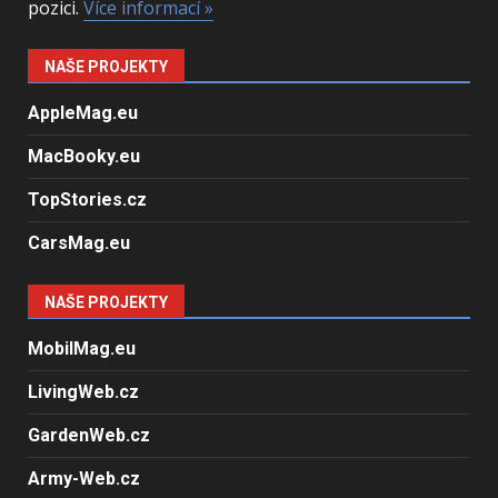
pozici.
Více informací »
NAŠE PROJEKTY
AppleMag.eu
MacBooky.eu
TopStories.cz
CarsMag.eu
NAŠE PROJEKTY
MobilMag.eu
LivingWeb.cz
GardenWeb.cz
Army-Web.cz