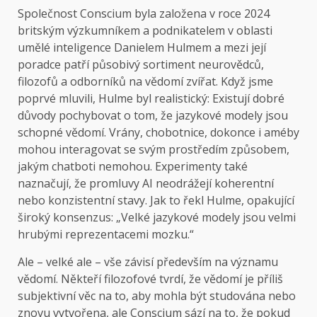
Společnost Conscium byla založena v roce 2024
britským výzkumníkem a podnikatelem v oblasti
umělé inteligence Danielem Hulmem a mezi její
poradce patří působivý sortiment neurovědců,
filozofů a odborníků na vědomí zvířat. Když jsme
poprvé mluvili, Hulme byl realistický: Existují dobré
důvody pochybovat o tom, že jazykové modely jsou
schopné vědomí. Vrány, chobotnice, dokonce i améby
mohou interagovat se svým prostředím způsobem,
jakým chatboti nemohou. Experimenty také
naznačují, že promluvy AI neodrážejí koherentní
nebo konzistentní stavy. Jak to řekl Hulme, opakující
široký konsenzus: „Velké jazykové modely jsou velmi
hrubými reprezentacemi mozku.“
Ale – velké ale – vše závisí především na významu
vědomí. Někteří filozofové tvrdí, že vědomí je příliš
subjektivní věc na to, aby mohla být studována nebo
znovu vytvořena, ale Conscium sází na to, že pokud