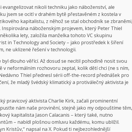
evangelizovat nikoli techniku ​​jako náboženství, ale
u jsem se ocitl v drahém bytě přestavěném z kostela v
izikového kapitalistu, z něhož se stal obchodník se zbraněmi
ků. Inspirována náboženským projevem, který Peter Thiel
ěkolika lety, založila manželka tohoto VC skupinu
st in Technology and Society – jako prostředek k šíření
, ne uklizené řešení v technologii.
e byl dlouho věřící. Až dosud se necítil pohodlně nosit svou
mě v neformálním rozhovoru zeptal, kolik dětí chci (ne s ním,
 Nedávno Thiel přednesl sérii off-the-record přednášek pro
ní, že mladý švédský klimatický a protiválečný aktivista je
ý pravicový aktivista Charlie Kirk, začali prominentní
dpusťte nám naše provinění, stejně jako my odpouštíme těm
ikový kapitalista Jason Calacanis – který také, nutno
igrantům – nabídl plošnou omluvu každému, komu ublížil.
syn Kristův,“ napsal na X. Pokud ti nejbezohlednější