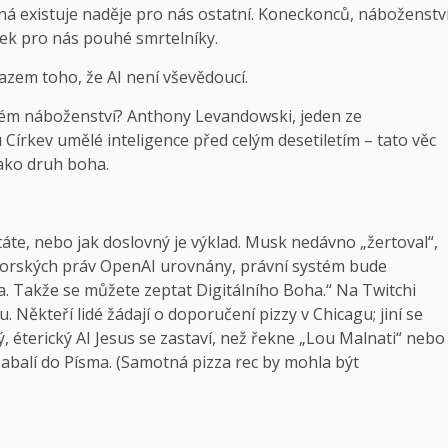
ná existuje naděje pro nás ostatní. Koneckonců, náboženstv
dek pro nás pouhé smrtelníky.
zem toho, že AI není vševědoucí.
ém náboženství? Anthony Levandowski, jeden ze
Církev umělé inteligence před celým desetiletím – tato věc
jako druh boha.
áte, nebo jak doslovný je výklad. Musk nedávno „žertoval“,
torských práv OpenAI urovnány, právní systém bude
a. Takže se můžete zeptat Digitálního Boha.“ Na Twitchi
íšu. Někteří lidé žádají o doporučení pizzy v Chicagu; jiní se
, éterický AI Jesus se zastaví, než řekne „Lou Malnati“ nebo
zabalí do Písma. (Samotná pizza rec by mohla být