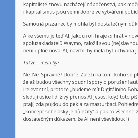
kapitalisté znovu nacházejí náboženství, pak mož
i kapitalismus jsou velmi dobré ve vytváření pobí
Samotná pizza rec by mohla být dostatečným důka
A ke všemu je teď AI. Jakou roli hraje
to
hrát v nov
spoluzakladatelů Waymo, založil svou (ne)slavnou 
není úplně nová. AI, navrhl, by měla být uctívána 
Takže… mělo by
?
Ne. Ne. Správně? Dobře. Záleží na tom, koho se pt
že až budou všechny soudní spory o porušení au
irelevantní, protože „budeme mít Digitálního Boh
sledují tisíce lidí živý přenos AI Jesus, když toto p
ptají, zda půjdou do pekla za masturbaci. Pohledný
„koncept sebelásky je důležitý“ a pak to všechno 
dostatečným důkazem, že AI není vševědoucí.)