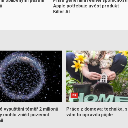
mi oblíbenými pastmi
Příští generální ředitel společnosti
yů
Apple potřebuje uvést produkt
Killer AI
PR
 vypuštění téměř 2 milionů
Práce z domova: technika, s
by mohlo zničit pozemní
vám to opravdu půjde
ii