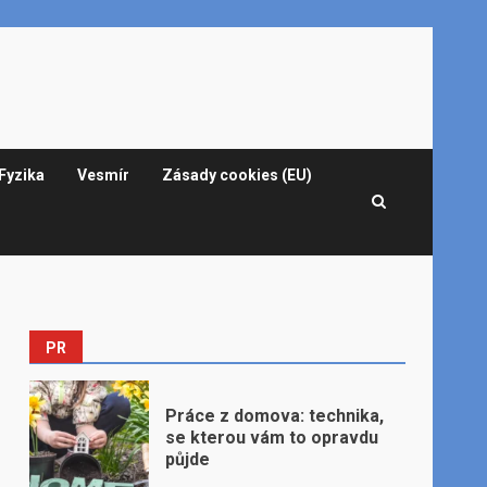
Fyzika
Vesmír
Zásady cookies (EU)
PR
Práce z domova: technika,
se kterou vám to opravdu
půjde