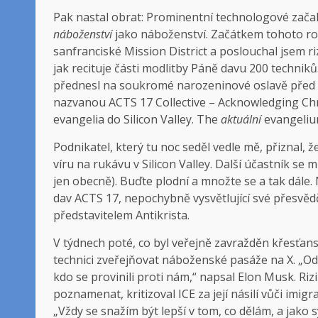
Pak nastal obrat: Prominentní technologové začali 
náboženství
jako náboženství. Začátkem tohoto rok
sanfranciské Mission District a poslouchal jsem r
jak recituje části modlitby Páně davu 200 techni
přednesl na soukromé narozeninové oslavě před n
nazvanou ACTS 17 Collective – Acknowledging Chri
evangelia do Silicon Valley. The
aktuální
evangelium
Podnikatel, který tu noc seděl vedle mě, přiznal, ž
víru na rukávu v Silicon Valley. Další účastník se 
jen obecně). Buďte plodní a množte se a tak dále.
dav ACTS 17, nepochybně vysvětlující své přesvědče
představitelem Antikrista.
V týdnech poté, co byl veřejně zavražděn křesťansk
technici zveřejňovat náboženské pasáže na X. „O
kdo se provinili proti nám,“ napsal Elon Musk. Riz
poznamenat, kritizoval ICE za její násilí vůči im
„Vždy se snažím být lepší v tom, co dělám, a jako 