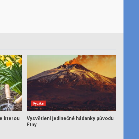
Fyzika
e kterou
Vysvětlení jedinečné hádanky původu
Etny