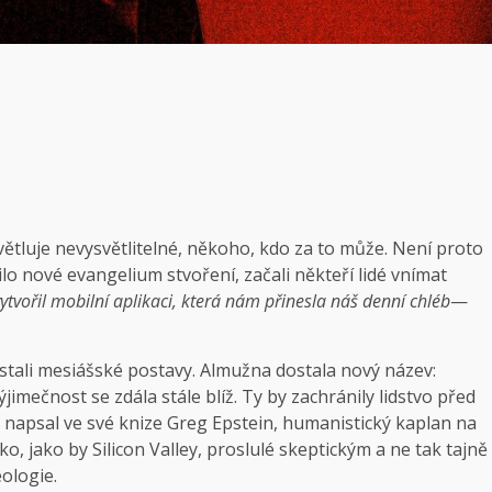
větluje nevysvětlitelné, někoho, kdo za to může. Není proto
ilo nové evangelium stvoření, začali někteří lidé vnímat
tvořil mobilní aplikaci, která nám přinesla náš denní chléb
—
 stali mesiášské postavy. Almužna dostala nový název:
ýjimečnost se zdála stále blíž. Ty by zachránily lidstvo před
“ napsal ve své knize Greg Epstein, humanistický kaplan na
zko, jako by Silicon Valley, proslulé skeptickým a ne tak tajně
eologie.