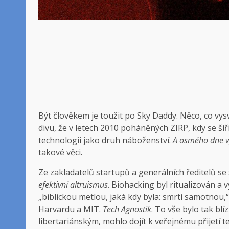
Být člověkem
je toužit po Sky Daddy. Něco, co vys
divu, že v letech 2010 poháněných ZIRP, kdy se šíř
technologii jako druh náboženství.
A osmého dne vy
takové věci.
Ze zakladatelů startupů a generálních ředitelů se
efektivní altruismus
. Biohacking byl ritualizován a v
„biblickou metlou, jaká kdy byla: smrtí samotnou,
Harvardu a MIT.
Tech Agnostik
. To vše bylo tak blí
libertariánským, mohlo dojít k veřejnému přijetí t