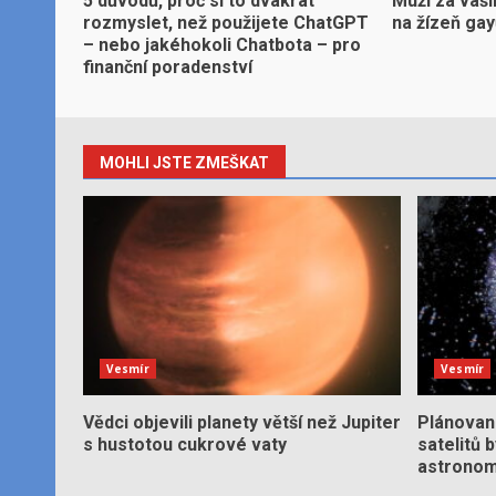
5 důvodů, proč si to dvakrát
Muži za vaši
rozmyslet, než použijete ChatGPT
na žízeň ga
– nebo jakéhokoli Chatbota – pro
finanční poradenství
MOHLI JSTE ZMEŠKAT
Vesmír
Vesmír
Vědci objevili planety větší než Jupiter
Plánované
s hustotou cukrové vaty
satelitů 
astronom