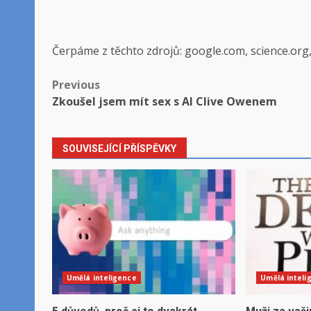
Čerpáme z těchto zdrojů: google.com, science.org
Post
Previous
Zkoušel jsem mít sex s AI Clive Owenem
navigation
SOUVISEJÍCÍ PŘÍSPĚVKY
Umělá inteligence
Umělá inteli