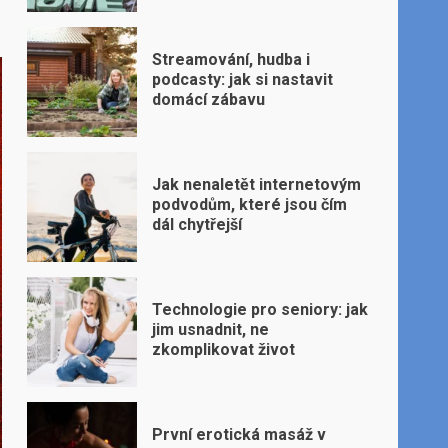
Streamování, hudba i
podcasty: jak si nastavit
domácí zábavu
Jak nenaletět internetovým
podvodům, které jsou čím
dál chytřejší
Technologie pro seniory: jak
jim usnadnit, ne
zkomplikovat život
První erotická masáž v