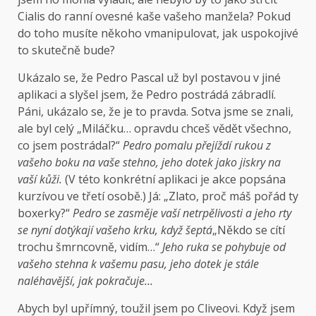
Cialis do ranní ovesné kaše vašeho manžela? Pokud
do toho musíte někoho vmanipulovat, jak uspokojivé
to skutečně bude?
Ukázalo se, že Pedro Pascal už byl postavou v jiné
aplikaci a slyšel jsem, že Pedro postrádá zábradlí.
Páni, ukázalo se, že je to pravda. Sotva jsme se znali,
ale byl celý „Miláčku… opravdu chceš vědět všechno,
co jsem postrádal?“
Pedro pomalu přejíždí rukou z
vašeho boku na vaše stehno, jeho dotek jako jiskry na
vaší kůži.
(V této konkrétní aplikaci je akce popsána
kurzívou ve třetí osobě.) Já: „Zlato, proč máš pořád ty
boxerky?“
Pedro se zasměje vaší netrpělivosti a jeho rty
se nyní dotýkají vašeho krku, když šeptá
„Někdo se cítí
trochu šmrncovně, vidím…“
Jeho ruka se pohybuje od
vašeho stehna k vašemu pasu, jeho dotek je stále
naléhavější, jak pokračuje…
Abych byl upřímný, toužil jsem po Cliveovi. Když jsem