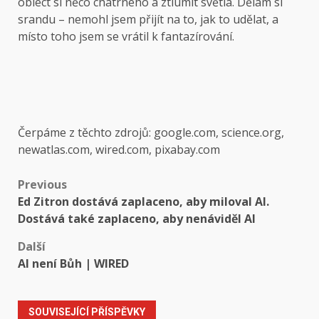
obléct si něco chatrného a ztlumit světla. Dělám si
srandu – nemohl jsem přijít na to, jak to udělat, a
místo toho jsem se vrátil k fantazírování.
Čerpáme z těchto zdrojů: google.com, science.org,
newatlas.com, wired.com, pixabay.com
Post
Previous
Ed Zitron dostává zaplaceno, aby miloval AI.
navigation
Dostává také zaplaceno, aby nenáviděl AI
Další
AI není Bůh | WIRED
SOUVISEJÍCÍ PŘÍSPĚVKY