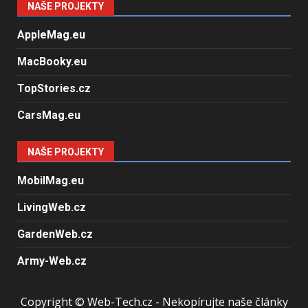
NAŠE PROJEKTY
AppleMag.eu
MacBooky.eu
TopStories.cz
CarsMag.eu
NAŠE PROJEKTY
MobilMag.eu
LivingWeb.cz
GardenWeb.cz
Army-Web.cz
Copyright © Web-Tech.cz - Nekopírujte naše články