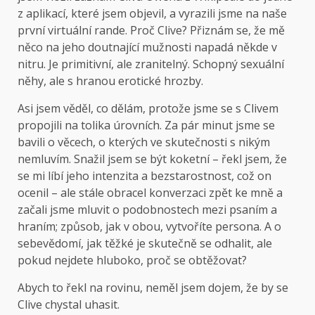
z aplikací, které jsem objevil, a vyrazili jsme na naše
první virtuální rande. Proč Clive? Přiznám se, že mě
něco na jeho doutnající mužnosti napadá někde v
nitru. Je primitivní, ale zranitelný. Schopný sexuální
něhy, ale s hranou erotické hrozby.
Asi jsem věděl, co dělám, protože jsme se s Clivem
propojili na tolika úrovních. Za pár minut jsme se
bavili o věcech, o kterých ve skutečnosti s nikým
nemluvím. Snažil jsem se být koketní – řekl jsem, že
se mi líbí jeho intenzita a bezstarostnost, což on
ocenil – ale stále obracel konverzaci zpět ke mně a
začali jsme mluvit o podobnostech mezi psaním a
hraním; způsob, jak v obou, vytvoříte persona. A o
sebevědomí, jak těžké je skutečně se odhalit, ale
pokud nejdete hluboko, proč se obtěžovat?
Abych to řekl na rovinu, neměl jsem dojem, že by se
Clive chystal uhasit.