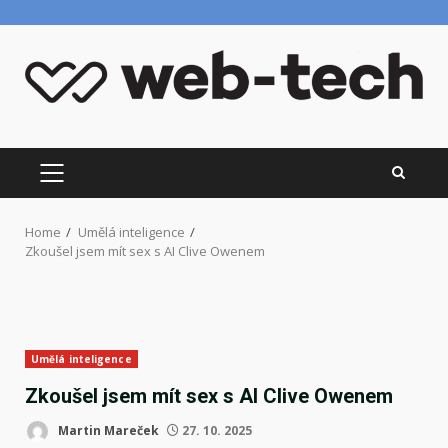
Skip
to
content
PRIMARY
MENU
Home
Umělá inteligence
Zkoušel jsem mít sex s AI Clive Owenem
Umělá inteligence
Zkoušel jsem mít sex s AI Clive Owenem
Martin Mareček
27. 10. 2025