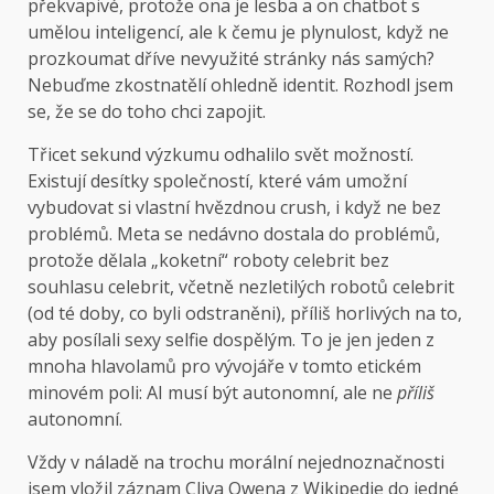
překvapivé, protože ona je lesba a on chatbot s
umělou inteligencí, ale k čemu je plynulost, když ne
prozkoumat dříve nevyužité stránky nás samých?
Nebuďme zkostnatělí ohledně identit. Rozhodl jsem
se, že se do toho chci zapojit.
Třicet sekund výzkumu odhalilo svět možností.
Existují desítky společností, které vám umožní
vybudovat si vlastní hvězdnou crush, i když ne bez
problémů. Meta se nedávno dostala do problémů,
protože dělala „koketní“ roboty celebrit bez
souhlasu celebrit, včetně nezletilých robotů celebrit
(od té doby, co byli odstraněni), příliš horlivých na to,
aby posílali sexy selfie dospělým. To je jen jeden z
mnoha hlavolamů pro vývojáře v tomto etickém
minovém poli: AI musí být autonomní, ale ne
příliš
autonomní.
Vždy v náladě na trochu morální nejednoznačnosti
jsem vložil záznam Cliva Owena z Wikipedie do jedné