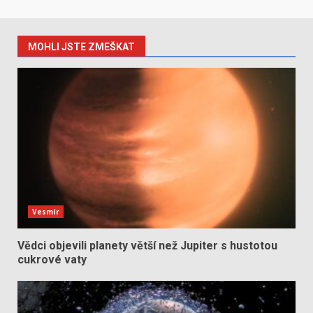
MOHLI JSTE ZMEŠKAT
Vesmír
Vědci objevili planety větší než Jupiter s hustotou
cukrové vaty