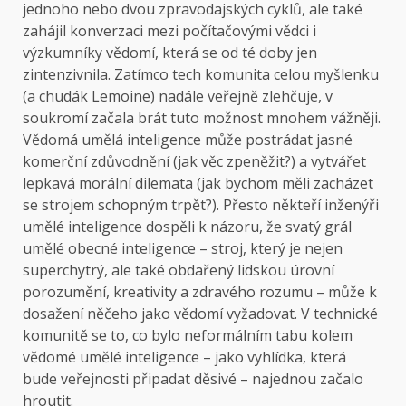
jednoho nebo dvou zpravodajských cyklů, ale také
zahájil konverzaci mezi počítačovými vědci i
výzkumníky vědomí, která se od té doby jen
zintenzivnila. Zatímco tech komunita celou myšlenku
(a chudák Lemoine) nadále veřejně zlehčuje, v
soukromí začala brát tuto možnost mnohem vážněji.
Vědomá umělá inteligence může postrádat jasné
komerční zdůvodnění (jak věc zpeněžit?) a vytvářet
lepkavá morální dilemata (jak bychom měli zacházet
se strojem schopným trpět?). Přesto někteří inženýři
umělé inteligence dospěli k názoru, že svatý grál
umělé obecné inteligence – stroj, který je nejen
superchytrý, ale také obdařený lidskou úrovní
porozumění, kreativity a zdravého rozumu – může k
dosažení něčeho jako vědomí vyžadovat. V technické
komunitě se to, co bylo neformálním tabu kolem
vědomé umělé inteligence – jako vyhlídka, která
bude veřejnosti připadat děsivé – najednou začalo
hroutit.