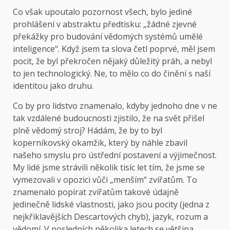
Co však upoutalo pozornost všech, bylo jediné
prohlášení v abstraktu předtisku: „žádné zjevné
překážky pro budování vědomých systémů umělé
inteligence“. Když jsem ta slova četl poprvé, měl jsem
pocit, že byl překročen nějaký důležitý práh, a nebyl
to jen technologický. Ne, to mělo co do činění s naší
identitou jako druhu.
Co by pro lidstvo znamenalo, kdyby jednoho dne v ne
tak vzdálené budoucnosti zjistilo, že na svět přišel
plně vědomý stroj? Hádám, že by to byl
koperníkovský okamžik, který by náhle zbavil
našeho smyslu pro ústřední postavení a výjimečnost.
My lidé jsme strávili několik tisíc let tím, že jsme se
vymezovali v opozici vůči „menším“ zvířatům. To
znamenalo popírat zvířatům takové údajně
jedinečně lidské vlastnosti, jako jsou pocity (jedna z
nejkřiklavějších Descartových chyb), jazyk, rozum a
vědomí. V posledních několika letech se většina