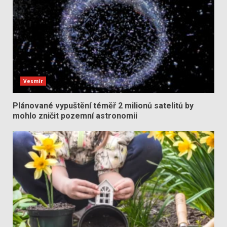
Vesmír
Plánované vypuštění téměř 2 milionů satelitů by
mohlo zničit pozemní astronomii