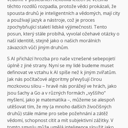
těchto rozdílů rozpadla, protože vědci prokázali, že
spousta druhů je inteligentních a vědomých, mají city
a používají jazyk a nástroje, což je proces
zpochybňující staletí lidské výjimečnosti. Tento
posun, který stále probíhá, vyvolal ožehavé otázky o
naší identitě, stejně jako o našich morálních
závazcích vůči jiným druhům.
S AI přichází hrozba pro naše vznešené sebepojetí
úplně z jiné strany. Nyní se my lidé budeme muset
definovat ve vztahu k AI spíše než k jiným zvířatům.
Jak nás počítačové algoritmy převyšují čirou
mozkovou silou – hravě nás porážejí ve hrách, jako
jsou šachy a Go a v různých formách „vyššího“
myšlení, jako je matematika –, můžeme se alespoň
utěšovat tím, že my (a mnoho dalších živočišných
druhů) stále máme pro sebe požehnání a zátěž
vědomí, schopnost cítit a mít subjektivní zážitky. V
tomto smyslu může umělá inteligence sloužit jako