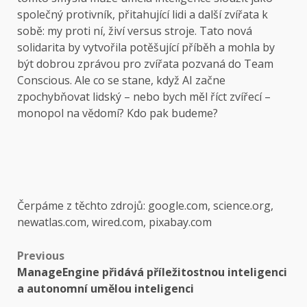
společný protivník, přitahující lidi a další zvířata k
sobě: my proti ní, živí versus stroje. Tato nová
solidarita by vytvořila potěšující příběh a mohla by
být dobrou zprávou pro zvířata pozvaná do Team
Conscious. Ale co se stane, když AI začne
zpochybňovat lidský – nebo bych měl říct zvířecí –
monopol na vědomí? Kdo pak budeme?
Čerpáme z těchto zdrojů: google.com, science.org,
newatlas.com, wired.com, pixabay.com
Post
Previous
ManageEngine přidává příležitostnou inteligenci
navigation
a autonomní umělou inteligenci