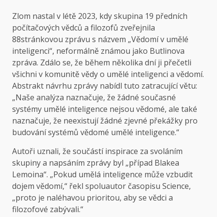
Zlom nastal v létě 2023, kdy skupina 19 předních
počítačových vědců a filozofů zveřejnila
88stránkovou zprávu s názvem „Vědomí v umělé
inteligenci“, neformálně známou jako Butlinova
zpráva. Zdálo se, že během několika dní ji přečetli
všichni v komunitě vědy o umělé inteligenci a vědomí.
Abstrakt návrhu zprávy nabídl tuto zatracující větu:
„Naše analýza naznačuje, že žádné současné
systémy umělé inteligence nejsou vědomé, ale také
naznačuje, že neexistují žádné zjevné překážky pro
budování systémů vědomé umělé inteligence.“
Autoři uznali, že součástí inspirace za svoláním
skupiny a napsáním zprávy byl „případ Blakea
Lemoina“. „Pokud umělá inteligence může vzbudit
dojem vědomí,“ řekl spoluautor časopisu Science,
„proto je naléhavou prioritou, aby se vědci a
filozofové zabývali.“