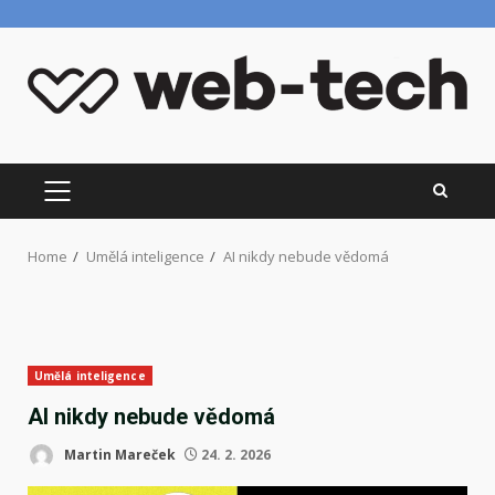
Skip
to
content
PRIMARY
MENU
Home
Umělá inteligence
AI nikdy nebude vědomá
Umělá inteligence
AI nikdy nebude vědomá
Martin Mareček
24. 2. 2026