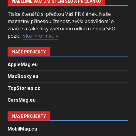
NABÍZÍME VÁM UMÍSTĚNÍ SEO A PR ČLÁNKŮ
Tisíce čtenářů si přečtou Váš PR článek. Naše
magazíny přinesou čtenost, zvýší podvědomí o
značce a také díky zpětnému odkazu zlepší SEO
pozici.
Více informací »
NAŠE PROJEKTY
AppleMag.eu
MacBooky.eu
TopStories.cz
CarsMag.eu
NAŠE PROJEKTY
MobilMag.eu