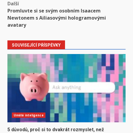
Další
Promluvte si se svým osobním Isaacem
Newtonem s Ailiasovými hologramovými
avatary
SOUVISEJÍCÍ PŘÍSPĚVKY
Umělá inteligence
5 důvodů, proč si to dvakrát rozmyslet, než