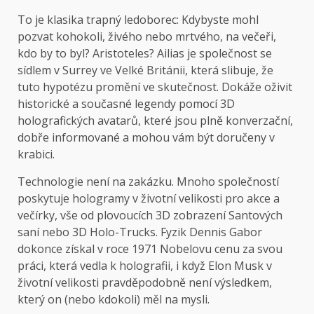
To je klasika
trapný ledoborec: Kdybyste mohl
pozvat kohokoli, živého nebo mrtvého, na večeři,
kdo by to byl? Aristoteles? Ailias je společnost se
sídlem v Surrey ve Velké Británii, která slibuje, že
tuto hypotézu promění ve skutečnost. Dokáže oživit
historické a současné legendy pomocí 3D
holografických avatarů, které jsou plně konverzační,
dobře informované a mohou vám být doručeny v
krabici.
Technologie není na zakázku. Mnoho společností
poskytuje hologramy v životní velikosti pro akce a
večírky, vše od plovoucích 3D zobrazení Santových
saní nebo 3D Holo-Trucks. Fyzik Dennis Gabor
dokonce získal v roce 1971 Nobelovu cenu za svou
práci, která vedla k holografii, i když Elon Musk v
životní velikosti pravděpodobně není výsledkem,
který on (nebo kdokoli) měl na mysli.