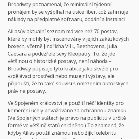
Broadway poznamenal, že minimální týdenní
pronájem by se vyšplhal na tisíce liber, což zahrnuje
náklady na předplatné softwaru, dodání a instalaci.
Ailiasův aktuální seznam má více než 70 postav,
které by mohly být inscenovány v jejich zakázkových
boxech, včetně Jindřicha VIII., Beethovena, Julia
Caesara a podezřele sexy Kleopatry. To, že jde
většinou o historické postavy, není náhoda –
Broadway popisuje tyto krabice jako skvělé pro
vzdělávací prostředí nebo muzejní výstavy, ale
připouští, že to také souvisí s omezením autorských
práv na postavy.
Ve Spojeném království je použití něčí identity pro
komerční účely považováno za ochrannou známku.
(Ve Spojených státech je právo na publicitu v určité
formě ve většině států chráněno.) To znamená, že
kdyby Ailias použil známou nebo žijící celebritu,