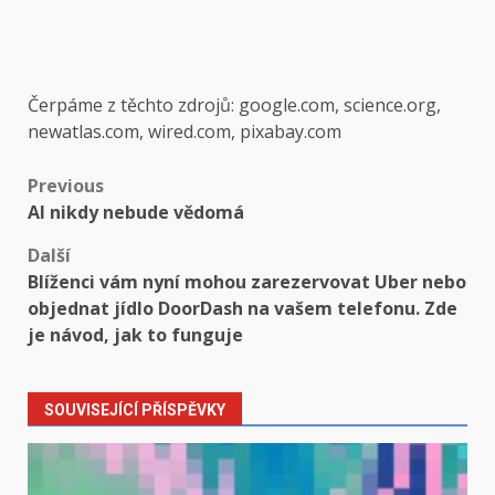
Čerpáme z těchto zdrojů: google.com, science.org,
newatlas.com, wired.com, pixabay.com
Post
Previous
AI nikdy nebude vědomá
navigation
Další
Blíženci vám nyní mohou zarezervovat Uber nebo
objednat jídlo DoorDash na vašem telefonu. Zde
je návod, jak to funguje
SOUVISEJÍCÍ PŘÍSPĚVKY