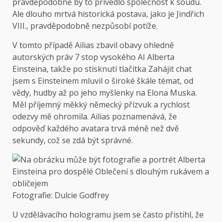
pravděpodobně by to přivedlo společnost k soudu.
Ale dlouho mrtvá historická postava, jako je Jindřich
VIII., pravděpodobně nezpůsobí potíže.
V tomto případě Ailias zbavil obavy ohledně
autorských práv 7 stop vysokého AI Alberta
Einsteina, takže po stisknutí tlačítka Zahájit chat
jsem s Einsteinem mluvil o široké škále témat, od
vědy, hudby až po jeho myšlenky na Elona Muska.
Měl příjemný měkký německý přízvuk a rychlost
odezvy mě ohromila. Ailias poznamenává, že
odpověď každého avatara trvá méně než dvě
sekundy, což se zdá být správné.
Fotografie: Dulcie Godfrey
U vzdělávacího hologramu jsem se často přistihl, že