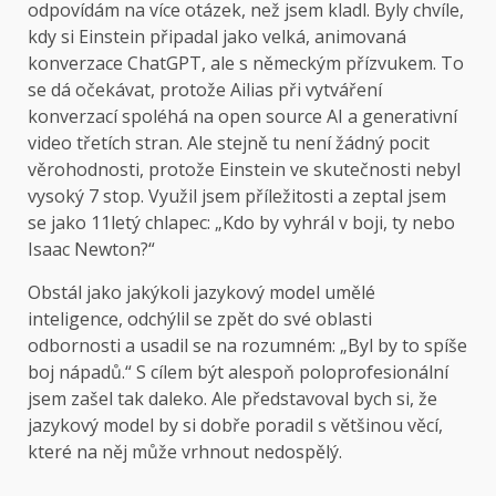
odpovídám na více otázek, než jsem kladl. Byly chvíle,
kdy si Einstein připadal jako velká, animovaná
konverzace ChatGPT, ale s německým přízvukem. To
se dá očekávat, protože Ailias při vytváření
konverzací spoléhá na open source AI a generativní
video třetích stran. Ale stejně tu není žádný pocit
věrohodnosti, protože Einstein ve skutečnosti nebyl
vysoký 7 stop. Využil jsem příležitosti a zeptal jsem
se jako 11letý chlapec: „Kdo by vyhrál v boji, ty nebo
Isaac Newton?“
Obstál jako jakýkoli jazykový model umělé
inteligence, odchýlil se zpět do své oblasti
odbornosti a usadil se na rozumném: „Byl by to spíše
boj nápadů.“ S cílem být alespoň poloprofesionální
jsem zašel tak daleko. Ale představoval bych si, že
jazykový model by si dobře poradil s většinou věcí,
které na něj může vrhnout nedospělý.