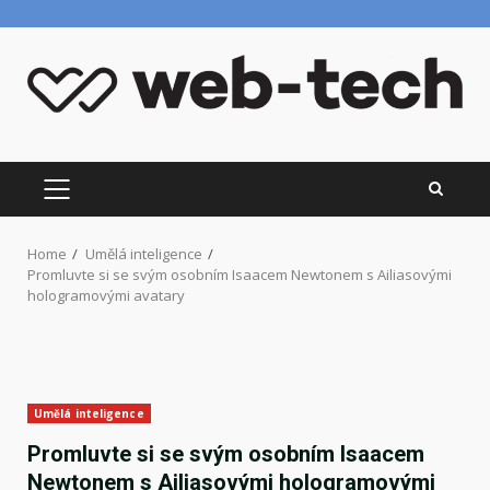
Skip
to
content
PRIMARY
MENU
Home
Umělá inteligence
Promluvte si se svým osobním Isaacem Newtonem s Ailiasovými
hologramovými avatary
Umělá inteligence
Promluvte si se svým osobním Isaacem
Newtonem s Ailiasovými hologramovými