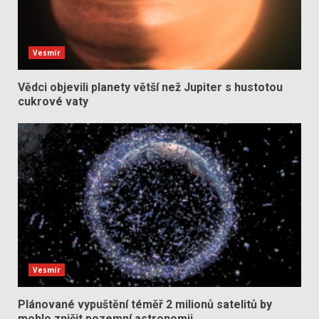
Vesmír
Vědci objevili planety větší než Jupiter s hustotou
cukrové vaty
Vesmír
Plánované vypuštění téměř 2 milionů satelitů by
mohlo zničit pozemní astronomii