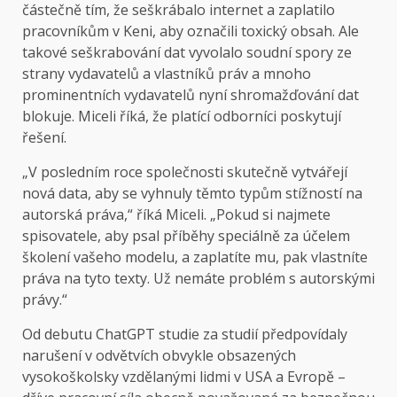
částečně tím, že seškrábalo internet a zaplatilo
pracovníkům v Keni, aby označili toxický obsah. Ale
takové seškrabování dat vyvolalo soudní spory ze
strany vydavatelů a vlastníků práv a mnoho
prominentních vydavatelů nyní shromažďování dat
blokuje. Miceli říká, že platící odborníci poskytují
řešení.
„V posledním roce společnosti skutečně vytvářejí
nová data, aby se vyhnuly těmto typům stížností na
autorská práva,“ říká Miceli. „Pokud si najmete
spisovatele, aby psal příběhy speciálně za účelem
školení vašeho modelu, a zaplatíte mu, pak vlastníte
práva na tyto texty. Už nemáte problém s autorskými
právy.“
Od debutu ChatGPT studie za studií předpovídaly
narušení v odvětvích obvykle obsazených
vysokoškolsky vzdělanými lidmi v USA a Evropě –