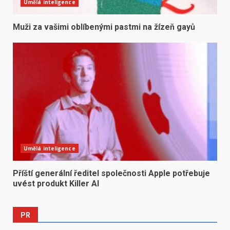
Umělá inteligence
Muži za vašimi oblíbenými pastmi na žízeň gayů
Umělá inteligence
Příští generální ředitel společnosti Apple potřebuje
uvést produkt Killer AI
PR