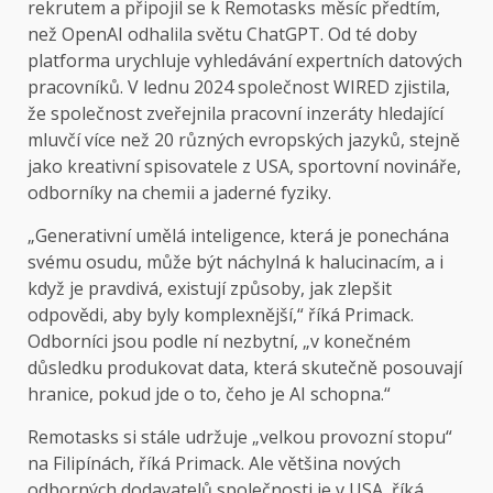
rekrutem a připojil se k Remotasks měsíc předtím,
než OpenAI odhalila světu ChatGPT. Od té doby
platforma urychluje vyhledávání expertních datových
pracovníků. V lednu 2024 společnost WIRED zjistila,
že společnost zveřejnila pracovní inzeráty hledající
mluvčí více než 20 různých evropských jazyků, stejně
jako kreativní spisovatele z USA, sportovní novináře,
odborníky na chemii a jaderné fyziky.
„Generativní umělá inteligence, která je ponechána
svému osudu, může být náchylná k halucinacím, a i
když je pravdivá, existují způsoby, jak zlepšit
odpovědi, aby byly komplexnější,“ říká Primack.
Odborníci jsou podle ní nezbytní, „v konečném
důsledku produkovat data, která skutečně posouvají
hranice, pokud jde o to, čeho je AI schopna.“
Remotasks si stále udržuje „velkou provozní stopu“
na Filipínách, říká Primack. Ale většina nových
odborných dodavatelů společnosti je v USA, říká,