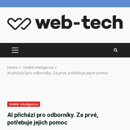
Skip
to
content
PRIMARY
MENU
Home
Umělá inteligence
AI přichází pro odborníky. Za prvé, potřebuje jejich pomoc
Umělá inteligence
AI přichází pro odborníky. Za prvé,
potřebuje jejich pomoc