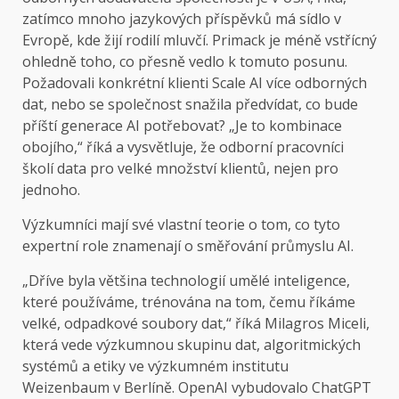
zatímco mnoho jazykových příspěvků má sídlo v
Evropě, kde žijí rodilí mluvčí. Primack je méně vstřícný
ohledně toho, co přesně vedlo k tomuto posunu.
Požadovali konkrétní klienti Scale AI více odborných
dat, nebo se společnost snažila předvídat, co bude
příští generace AI potřebovat? „Je to kombinace
obojího,“ říká a vysvětluje, že odborní pracovníci
školí data pro velké množství klientů, nejen pro
jednoho.
Výzkumníci mají své vlastní teorie o tom, co tyto
expertní role znamenají o směřování průmyslu AI.
„Dříve byla většina technologií umělé inteligence,
které používáme, trénována na tom, čemu říkáme
velké, odpadkové soubory dat,“ říká Milagros Miceli,
která vede výzkumnou skupinu dat, algoritmických
systémů a etiky ve výzkumném institutu
Weizenbaum v Berlíně. OpenAI vybudovalo ChatGPT