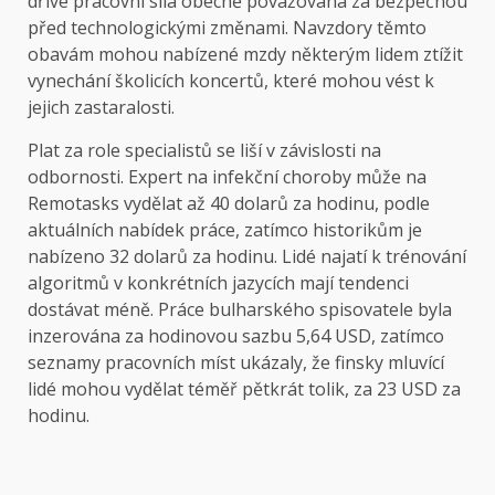
dříve pracovní síla obecně považovaná za bezpečnou
před technologickými změnami. Navzdory těmto
obavám mohou nabízené mzdy některým lidem ztížit
vynechání školicích koncertů, které mohou vést k
jejich zastaralosti.
Plat za role specialistů se liší v závislosti na
odbornosti. Expert na infekční choroby může na
Remotasks vydělat až 40 dolarů za hodinu, podle
aktuálních nabídek práce, zatímco historikům je
nabízeno 32 dolarů za hodinu. Lidé najatí k trénování
algoritmů v konkrétních jazycích mají tendenci
dostávat méně. Práce bulharského spisovatele byla
inzerována za hodinovou sazbu 5,64 USD, zatímco
seznamy pracovních míst ukázaly, že finsky mluvící
lidé mohou vydělat téměř pětkrát tolik, za 23 USD za
hodinu.