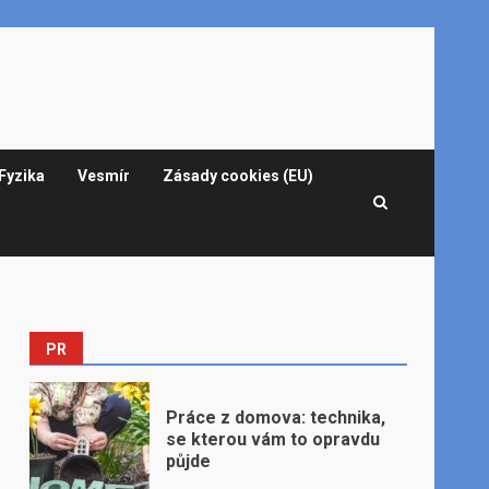
Fyzika
Vesmír
Zásady cookies (EU)
PR
Práce z domova: technika,
se kterou vám to opravdu
půjde