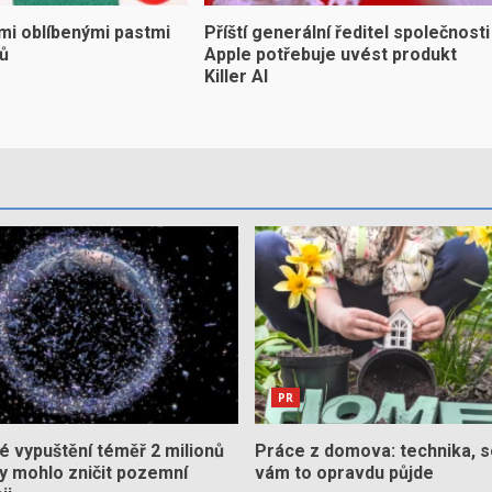
mi oblíbenými pastmi
Příští generální ředitel společnosti
yů
Apple potřebuje uvést produkt
Killer AI
PR
 vypuštění téměř 2 milionů
Práce z domova: technika, s
by mohlo zničit pozemní
vám to opravdu půjde