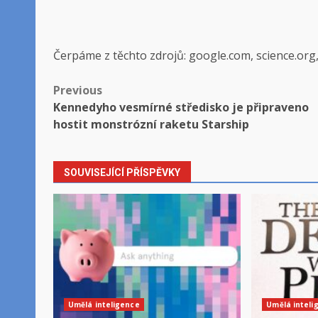
Čerpáme z těchto zdrojů: google.com, science.org
Post
Previous
Kennedyho vesmírné středisko je připraveno
navigation
hostit monstrózní raketu Starship
SOUVISEJÍCÍ PŘÍSPĚVKY
Umělá inteligence
Umělá inteli