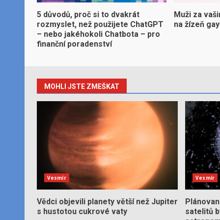
5 důvodů, proč si to dvakrát
Muži za vaši
rozmyslet, než použijete ChatGPT
na žízeň ga
– nebo jakéhokoli Chatbota – pro
finanční poradenství
MOHLI JSTE ZMEŠKAT
Vesmír
Vesmír
Vědci objevili planety větší než Jupiter
Plánované
s hustotou cukrové vaty
satelitů 