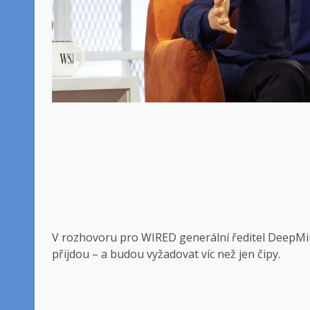
V rozhovoru pro WIRED generální ředitel DeepMind
přijdou – a budou vyžadovat víc než jen čipy.