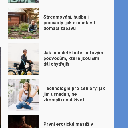
Streamování, hudba i
podcasty: jak si nastavit
domácí zábavu
Jak nenaletět internetovým
podvodům, které jsou čím
dál chytřejší
Technologie pro seniory: jak
jim usnadnit, ne
zkomplikovat život
První erotická masáž v