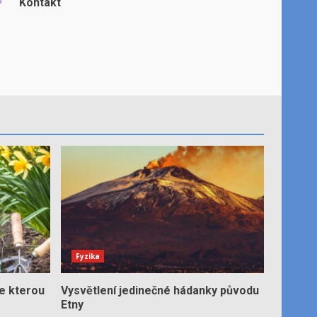
Kontakt
Fyzika
e kterou
Vysvětlení jedinečné hádanky původu
Etny