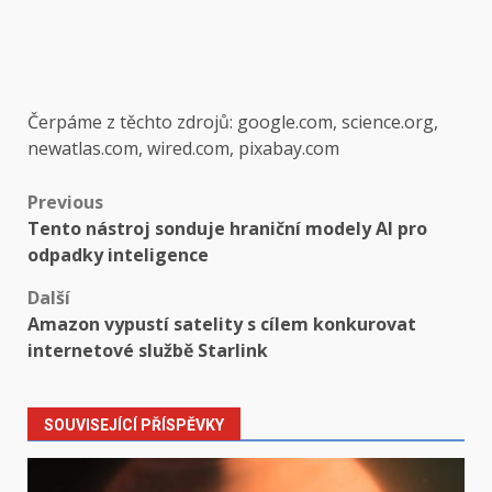
Čerpáme z těchto zdrojů: google.com, science.org,
newatlas.com, wired.com, pixabay.com
Post
Previous
Tento nástroj sonduje hraniční modely AI pro
navigation
odpadky inteligence
Další
Amazon vypustí satelity s cílem konkurovat
internetové službě Starlink
SOUVISEJÍCÍ PŘÍSPĚVKY