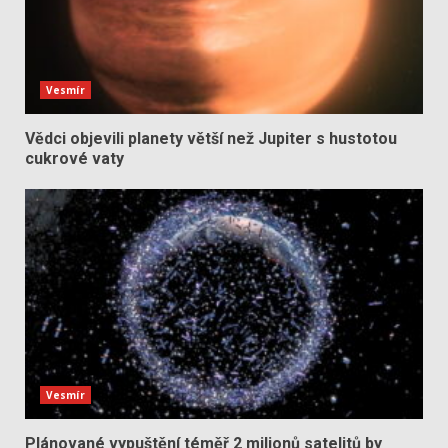
Vesmír
Vědci objevili planety větší než Jupiter s hustotou
cukrové vaty
Vesmír
Plánované vypuštění téměř 2 milionů satelitů by