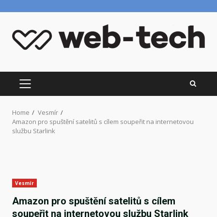
Skip
to
content
PRIMARY
MENU
Home
Vesmír
Amazon pro spuštění satelitů s cílem soupeřit na internetovou
službu Starlink
Vesmír
Amazon pro spuštění satelitů s cílem
soupeřit na internetovou službu Starlink