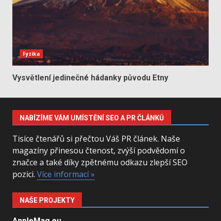
Fyzika
Vysvětlení jedinečné hádanky původu Etny
NABÍZÍME VÁM UMÍSTĚNÍ SEO A PR ČLÁNKŮ
Tisíce čtenářů si přečtou Váš PR článek. Naše
magazíny přinesou čtenost, zvýší podvědomí o
značce a také díky zpětnému odkazu zlepší SEO
pozici.
Více informací »
NAŠE PROJEKTY
AppleMag.eu