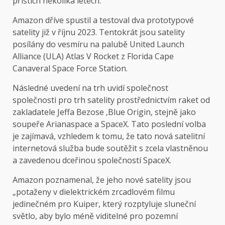
příštích několika letech.
Amazon dříve spustil a testoval dva prototypové
satelity již v říjnu 2023. Tentokrát jsou satelity
posílány do vesmíru na palubě United Launch
Alliance (ULA) Atlas V Rocket z Florida Cape
Canaveral Space Force Station.
Následné uvedení na trh uvidí společnost
společnosti pro trh satelity prostřednictvím raket od
zakladatele Jeffa Bezose ‚Blue Origin, stejně jako
soupeře Arianaspace a SpaceX. Tato poslední volba
je zajímavá, vzhledem k tomu, že tato nová satelitní
internetová služba bude soutěžit s zcela vlastněnou
a zavedenou dceřinou společností SpaceX.
Amazon poznamenal, že jeho nové satelity jsou
„potaženy v dielektrickém zrcadlovém filmu
jedinečném pro Kuiper, který rozptyluje sluneční
světlo, aby bylo méně viditelné pro pozemní