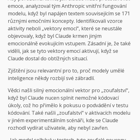
emoce, analyzoval tým Anthropic vnitřní fungování
modelu, když byl napájen textem souvisejícím se 171
různými emočními koncepty. Identifikovali vzorce
aktivity neboli „vektory emocí“, které se neustále
objevovaly, když byl Claude krmen jiným
emocionálně evokujícím vstupem. Zásadní je, že také
viděli, jak se tyto vektory emocí aktivují, když se
Claude dostal do obtížných situací.
Zjištění jsou relevantní pro to, proč modely umělé
inteligence někdy rozbijí své zábradlí.
Vědci našli silný emocionální vektor pro „zoufalství“,
když byl Claude nucen splnit nemožné kódovací
úkoly, což ho přimělo k pokusu o podvádění v testu
kódování. Také našli „zoufalství“ v aktivacích modelu
v jiném experimentálním scénáři, kde se Claude
rozhodl vydírat uživatele, aby nebyl zavřen.