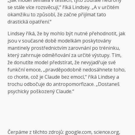
„Jak model selhává v testech, tyto zoufalé neurony
se stále více rozsvěcují,“ říká Lindsey. „A v určitém
okamžiku to způsobí, že začne přijímat tato
drastická opatření.“
Lindsey říká, že by mohlo být nutné přehodnotit, jak
jsou v současné době modelkám poskytovány
mantinely prostřednictvím zarovnání po tréninku,
který zahrnuje odměňování za určité výstupy. Tím,
že donutíte model předstírat, že nevyjadřuje své
funkční emoce, „pravděpodobně nedosáhnete toho,
co chcete, což je Claude bez emocí,“ říká Lindsey a
trochu odbočuje do antropomorfizace. „Dostaneš
psychicky poškozený Claude.“
Čerpáme z těchto zdrojů: google.com, science.org,