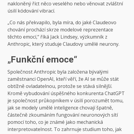
nakloněný říct něco veselého nebo věnovat zvláštní
úsilí kódování vibrací.
„Co nás překvapilo, byla míra, do jaké Claudeovo
chování prochází skrze modelové reprezentace
těchto emocí,“ říká Jack Lindsey, výzkumník z
Anthropic, který studuje Claudovy umělé neurony.
„Funkční emoce“
Společnost Anthropic byla založena bývalými
zaměstnanci OpenAI, kteří věří, že AI se může stát
obtížně ovladatelnou, protože se stává silnější.
Kromě vybudování úspěšného konkurenta ChatGPT
je společnost průkopníkem v úsilí porozumět tomu,
jak se modely umělé inteligence chovají špatně,
částečně zkoumáním fungování neuronových sítí
pomocí toho, co je známé jako mechanická
interpretovatelnost. To zahrnuje studium toho, jak