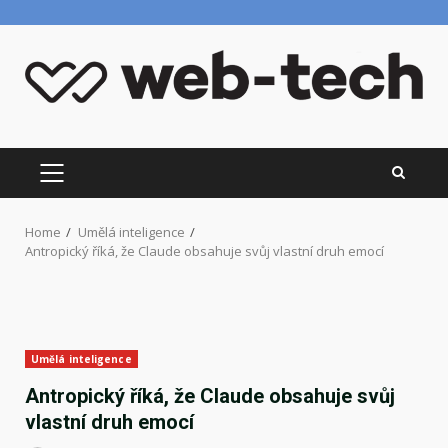
Skip
to
content
PRIMARY
MENU
Home
Umělá inteligence
Antropický říká, že Claude obsahuje svůj vlastní druh emocí
Umělá inteligence
Antropický říká, že Claude obsahuje svůj
vlastní druh emocí