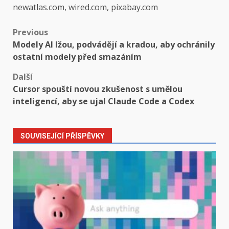
newatlas.com, wired.com, pixabay.com
Post
Previous
Modely AI lžou, podvádějí a kradou, aby ochránily
navigation
ostatní modely před smazáním
Další
Cursor spouští novou zkušenost s umělou
inteligencí, aby se ujal Claude Code a Codex
SOUVISEJÍCÍ PŘÍSPĚVKY