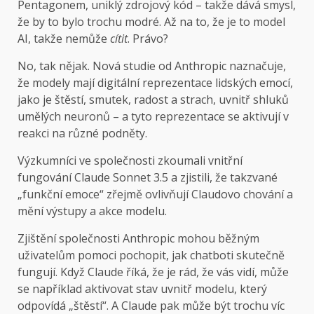
Pentagonem, uniklý zdrojový kód – takže dává smysl,
že by to bylo trochu modré. Až na to, že je to model
AI, takže nemůže
cítit
. Právo?
No, tak nějak. Nová studie od Anthropic naznačuje,
že modely mají digitální reprezentace lidských emocí,
jako je štěstí, smutek, radost a strach, uvnitř shluků
umělých neuronů – a tyto reprezentace se aktivují v
reakci na různé podněty.
Výzkumníci ve společnosti zkoumali vnitřní
fungování Claude Sonnet 3.5 a zjistili, že takzvané
„funkční emoce“ zřejmě ovlivňují Claudovo chování a
mění výstupy a akce modelu.
Zjištění společnosti Anthropic mohou běžným
uživatelům pomoci pochopit, jak chatboti skutečně
fungují. Když Claude říká, že je rád, že vás vidí, může
se například aktivovat stav uvnitř modelu, který
odpovídá „štěstí“. A Claude pak může být trochu víc