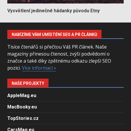
Vysvětlení jedinečné hádanky původu Etny
NABÍZÍME VÁM UMÍSTĚNÍ SEO A PR ČLÁNKŮ
Tisíce čtenářů si přečtou Váš PR článek. Naše
magazíny přinesou čtenost, zvýší podvědomí o
značce a také díky zpětnému odkazu zlepší SEO
pozici.
Více informací »
NAŠE PROJEKTY
AppleMag.eu
MacBooky.eu
TopStories.cz
CarsMag.eu