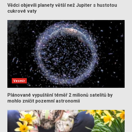
Vědci objevili planety větší než Jupiter s hustotou
cukrové vaty
Vesmír
Plánované vypuštění téměř 2 milionů satelitů by
mohlo zničit pozemní astronomii