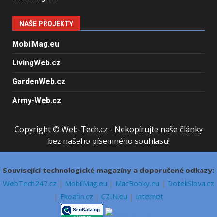
NAŠE PROJEKTY
MobilMag.eu
LivingWeb.cz
GardenWeb.cz
Army-Web.cz
Copyright © Web-Tech.cz - Nekopírujte naše články
bez našeho písemného souhlasu!
Související technologické magazíny a doporučené odkazy:
WebTech247.cz
|
MobilMag.eu
|
MacBooky.eu
|
DotekSlova.cz
|
Ekoafin.cz
|
CZIN.eu
|
Internet