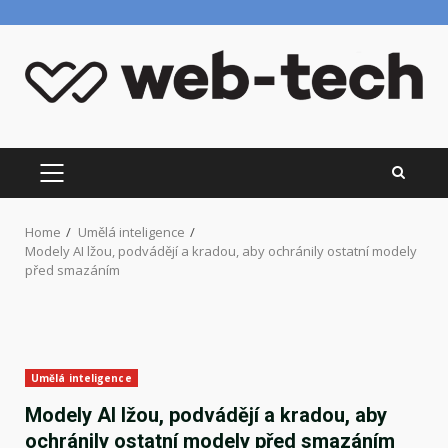
Skip
to
content
PRIMARY
MENU
Home
Umělá inteligence
Modely AI lžou, podvádějí a kradou, aby ochránily ostatní modely
před smazáním
Umělá inteligence
Modely AI lžou, podvádějí a kradou, aby
ochránily ostatní modely před smazáním