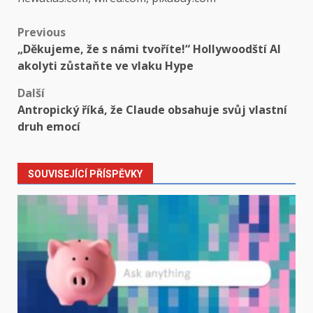
Post
Previous
„Děkujeme, že s námi tvoříte!“ Hollywoodští AI
navigation
akolyti zůstaňte ve vlaku Hype
Další
Antropický říká, že Claude obsahuje svůj vlastní
druh emocí
SOUVISEJÍCÍ PŘÍSPĚVKY