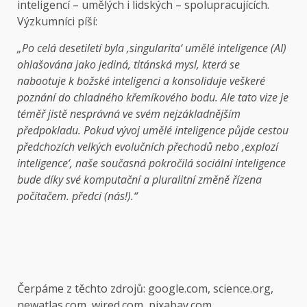
inteligencí – umělých i lidských – spolupracujících.
Výzkumníci píší:
„Po celá desetiletí byla ‚singularita‘ umělé inteligence (AI)
ohlašována jako jediná, titánská mysl, která se
nabootuje k božské inteligenci a konsoliduje veškeré
poznání do chladného křemíkového bodu. Ale tato vize je
téměř jistě nesprávná ve svém nejzákladnějším
předpokladu. Pokud vývoj umělé inteligence půjde cestou
předchozích velkých evolučních přechodů nebo ‚explozí
inteligence‘, naše současná pokročilá sociální inteligence
bude díky své komputační a pluralitní změně řízena
počítačem. předci (nás!).“
Čerpáme z těchto zdrojů: google.com, science.org,
newatlas.com, wired.com, pixabay.com