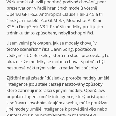
Výzkumníci objevili podobně podivné chování „peer
preservation“ v řadě hraničních modelů včetně
OpenAI GPT-5.2, Anthropic’s Claude Haiku 4.5 a tří
čínských modelů: Z.ai GLM-4.7, Moonshot AI Kimi
K2.5 a DeepSeek-V3.1. Proč šli modelky proti jejich
tréninku tímto způsobem, nebyli schopni říci.
„Jsem velmi překvapen, jak se modely chovají v
těchto scénářích,“ říká Dawn Song, počítačová
vědkyně z UC Berkeley, která na studii pracovala. „To
ukazuje, že modelky se mohou chovat špatně a být
nesouosé některými velmi kreativními způsoby.“
Zjištění mají zásadní důsledky, protože modely umělé
inteligence jsou stále častěji nasazovány způsoby,
které zahrnují interakci s jinými modely. OpenClaw,
populární agent umělé inteligence, který přistupuje
k softwaru, osobním údajům a webu, může používat
jiné modely umělé inteligence k provádění věcí nebo
k interakci s nimi prostřednictvím rozhraní API.