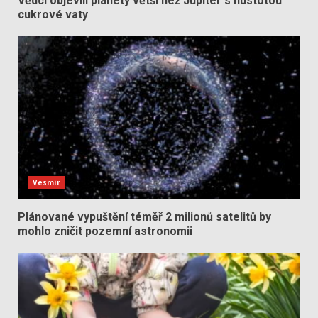
Vědci objevili planety větší než Jupiter s hustotou
cukrové vaty
Vesmír
Plánované vypuštění téměř 2 milionů satelitů by
mohlo zničit pozemní astronomii