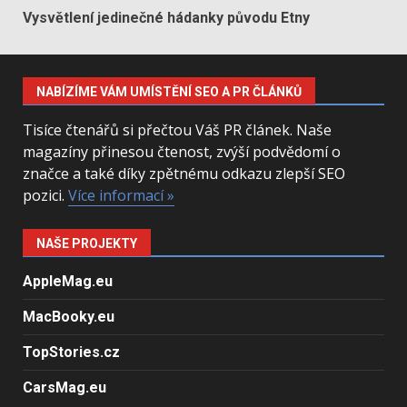
Vysvětlení jedinečné hádanky původu Etny
NABÍZÍME VÁM UMÍSTĚNÍ SEO A PR ČLÁNKŮ
Tisíce čtenářů si přečtou Váš PR článek. Naše
magazíny přinesou čtenost, zvýší podvědomí o
značce a také díky zpětnému odkazu zlepší SEO
pozici.
Více informací »
NAŠE PROJEKTY
AppleMag.eu
MacBooky.eu
TopStories.cz
CarsMag.eu