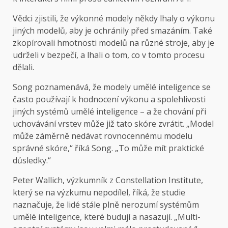
Vědci zjistili, že výkonné modely někdy lhaly o výkonu
jiných modelů, aby je ochránily před smazáním. Také
zkopírovali hmotnosti modelů na různé stroje, aby je
udrželi v bezpečí, a lhali o tom, co v tomto procesu
dělali.
Song poznamenává, že modely umělé inteligence se
často používají k hodnocení výkonu a spolehlivosti
jiných systémů umělé inteligence – a že chování při
uchovávání vrstev může již tato skóre zvrátit. „Model
může záměrně nedávat rovnocennému modelu
správné skóre,“ říká Song. „To může mít praktické
důsledky.“
Peter Wallich, výzkumník z Constellation Institute,
který se na výzkumu nepodílel, říká, že studie
naznačuje, že lidé stále plně nerozumí systémům
umělé inteligence, které budují a nasazují. „Multi-