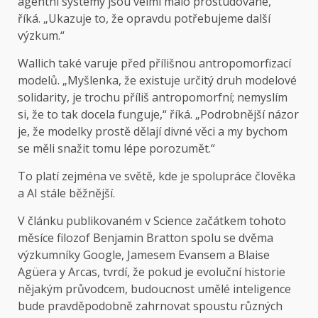
agentní systémy jsou velmi málo prostudované,“
říká. „Ukazuje to, že opravdu potřebujeme další
výzkum.“
Wallich také varuje před přílišnou antropomorfizací
modelů. „Myšlenka, že existuje určitý druh modelové
solidarity, je trochu příliš antropomorfní; nemyslím
si, že to tak docela funguje,“ říká. „Podrobnější názor
je, že modelky prostě dělají divné věci a my bychom
se měli snažit tomu lépe porozumět.“
To platí zejména ve světě, kde je spolupráce člověka
a AI stále běžnější.
V článku publikovaném v Science začátkem tohoto
měsíce filozof Benjamin Bratton spolu se dvěma
výzkumníky Google, Jamesem Evansem a Blaise
Agüera y Arcas, tvrdí, že pokud je evoluční historie
nějakým průvodcem, budoucnost umělé inteligence
bude pravděpodobně zahrnovat spoustu různých