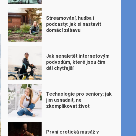
Streamování, hudba i
podcasty: jak si nastavit
domácí zábavu
Jak nenaletět internetovým
podvodům, které jsou čím
dál chytřejší
Technologie pro seniory: jak
jim usnadnit, ne
zkomplikovat život
První erotická masáž v