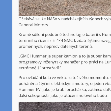
Očekává se, že NASA v nadcházejících týdnech vyb
General Motors
Kromě sdílení podobné technologie baterií s Hum
terénního řízení z E-4×4 GMC k zdatnějšímu navig
proměnných, nepředvídatelných terénů.
„GMC Hummer je super kamion a to je super kamio
programový inženýrský manažer pro práci na Lu
extrémnější prostředí.“
Pro ovládání kola ve vektoru točivého momentu, 
poháněna čtyřmi elektrickými motory, o jeden ví
Hummer EV, jako je krabí procházka, zatímco další
další schopnosti, jako je otáčení nulového bodu.