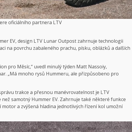
ere oficiálního partnera LTV
mer EV, design LTV Lunar Outpost zahrnuje technologii
aci na povrchu zabaleného prachu, písku, oblázků a dalších
n pro Měsíc,“ uvedl minulý týden Matt Nassoiy,
nar. „Má mnoho rysů Hummeru, ale přizpůsobeno pro
správu trakce a přesnou manévrovatelnost je LTV
ce než samotný Hummer EV. Zahrnuje také některé funkce
 motor a zvýšená hladina jednotlivých řízení kol umožní