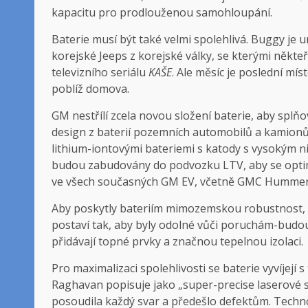
kapacitu pro prodlouženou samohloupání.
Baterie musí být také velmi spolehlivá. Buggy je 
korejské Jeeps z korejské války, se kterými někt
televizního seriálu
KAŠE
. Ale měsíc je poslední mís
poblíž domova.
GM nestřílí zcela novou složení baterie, aby splňo
design z baterií pozemních automobilů a kamion
lithium-iontovými bateriemi s katody s vysokým n
budou zabudovány do podvozku LTV, aby se optima
ve všech současných GM EV, včetně GMC Hummer 
Aby poskytly bateriím mimozemskou robustnost,
postaví tak, aby byly odolné vůči poruchám-budou
přidávají topné prvky a značnou tepelnou izolaci.
Pro maximalizaci spolehlivosti se baterie vyvíjej
Raghavan popisuje jako „super-precise laserové s
posoudila každý svar a předešlo defektům. Techn