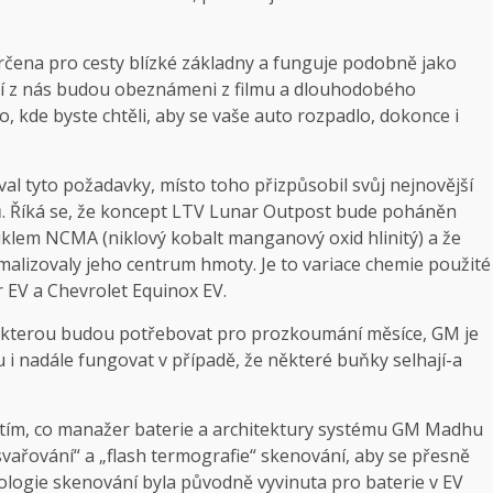
určena pro cesty blízké základny a funguje podobně jako
eří z nás budou obeznámeni z filmu a dlouhodobého
to, kde byste chtěli, aby se vaše auto rozpadlo, dokonce i
val tyto požadavky, místo toho přizpůsobil svůj nejnovější
ů. Říká se, že koncept LTV Lunar Outpost bude poháněn
iklem NCMA (niklový kobalt manganový oxid hlinitý) a že
lizovaly jeho centrum hmoty. Je to variace chemie použité
EV a Chevrolet Equinox EV.
 kterou budou potřebovat pro prozkoumání měsíce, GM je
 i nadále fungovat v případě, že některé buňky selhají-a
í s tím, co manažer baterie a architektury systému GM Madhu
vařování“ a „flash termografie“ skenování, aby se přesně
ologie skenování byla původně vyvinuta pro baterie v EV