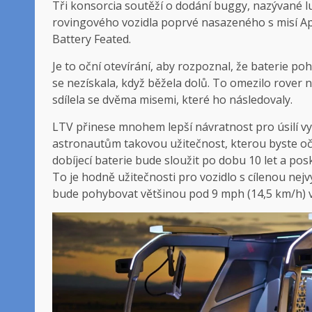
Tři konsorcia soutěží o dodání buggy, nazývané l
rovingového vozidla poprvé nasazeného s misí Apo
Battery Feated.
Je to oční otevírání, aby rozpoznal, že baterie p
se nezískala, když běžela dolů. To omezilo rover 
sdílela se dvěma misemi, které ho následovaly.
LTV přinese mnohem lepší návratnost pro úsilí vy
astronautům takovou užitečnost, kterou byste oč
dobíjecí baterie bude sloužit po dobu 10 let a pos
To je hodně užitečnosti pro vozidlo s cílenou nejv
bude pohybovat většinou pod 9 mph (14,5 km/h) v