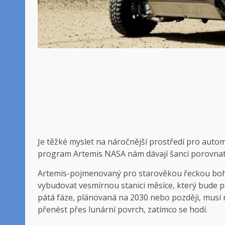
Je těžké myslet na náročnější prostředí pro auto
program Artemis NASA nám dávají šanci porovnat p
Artemis-pojmenovaný pro starověkou řeckou bohyn
vybudovat vesmírnou stanici měsíce, který bude p
pátá fáze, plánovaná na 2030 nebo později, musí 
přenést přes lunární povrch, zatímco se hodí.