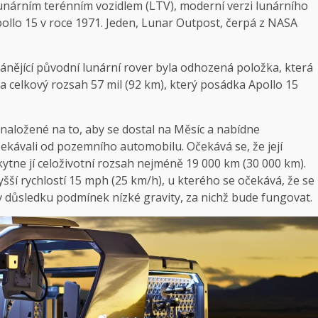
unárním terénním vozidlem (LTV), moderní verzi lunárního
llo 15 v roce 1971. Jeden, Lunar Outpost, čerpá z NASA
ohánějící původní lunární rover byla odhozená položka, která
na celkový rozsah 57 mil (92 km), který posádka Apollo 15
naložené na to, aby se dostal na Měsíc a nabídne
ekávali od pozemního automobilu. Očekává se, že její
kytne jí celoživotní rozsah nejméně 19 000 km (30 000 km).
yšší rychlostí 15 mph (25 km/h), u kterého se očekává, že se
 důsledku podmínek nízké gravity, za nichž bude fungovat.