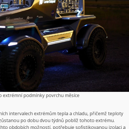
želo extrémní podmínky povrchu měsíce
nních intervalech extrémům tepla a chladu, přičemž teploty
 a zůstanou po dobu dvou týdnů poblíž tohoto extrému.
chto obdobích možností, potřebuje sofistikovanou izolaci a