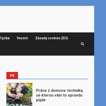
Fyzika
Vesmír
Zásady cookies (EU)
PR
Práce z domova: technika,
se kterou vám to opravdu
půjde