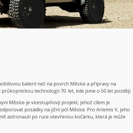
mobilovou baterii než na povrch Měsíce a přípravy na
růkopnickou technologii 70. let, kde jsme o 50 let později.
i Měsíce-je vícestupňový projekt, jehož cílem je
odporovat posádky na jižní pól Měsíce. Pro Artemis V, jeho
mít astronauti po ruce otevřenou kočárku, která je může