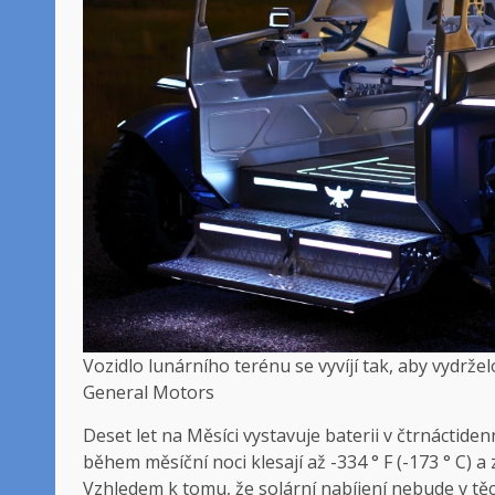
Vozidlo lunárního terénu se vyvíjí tak, aby vydr
General Motors
Deset let na Měsíci vystavuje baterii v čtrnáctide
během měsíční noci klesají až -334 ° F (-173 ° C)
Vzhledem k tomu, že solární nabíjení nebude v tě