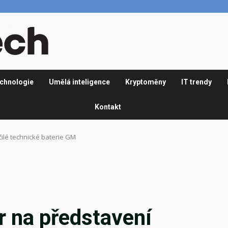
chnologie
Umělá inteligence
Kryptoměny
IT trendy
Kontakt
ilé technické baterie GM
r na představení