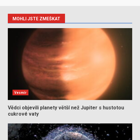
MOHLI JSTE ZMEŠKAT
Vesmír
Vědci objevili planety větší než Jupiter s hustotou
cukrové vaty