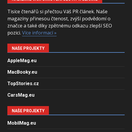
Tisíce čtenářů si přečtou Váš PR článek. Naše
magazíny přinesou čtenost, zvýší podvědomí o
značce a také díky zpětnému odkazu zlepší SEO
pozici.
Více informací »
NAŠE PROJEKTY
AppleMag.eu
MacBooky.eu
TopStories.cz
CarsMag.eu
NAŠE PROJEKTY
MobilMag.eu