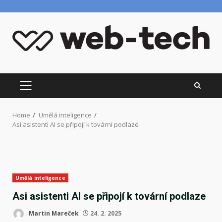
Skip
to
content
PRIMARY
MENU
Home
Umělá inteligence
Asi asistenti AI se připojí k tovární podlaze
Umělá inteligence
Asi asistenti AI se připojí k tovární podlaze
Martin Mareček
24. 2. 2025