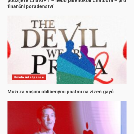
použijete ChatGPT – nebo jakéhokoli Chatbota – pro
finanční poradenství
Umělá inteligence
Muži za vašimi oblíbenými pastmi na žízeň gayů