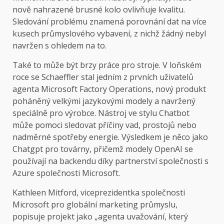
nově nahrazené brusné kolo ovlivňuje kvalitu.
Sledování problému znamená porovnání dat na více
kusech průmyslového vybavení, z nichž žádný nebyl
navržen s ohledem na to.
Také to může být brzy práce pro stroje. V loňském
roce se Schaeffler stal jedním z prvních uživatelů
agenta Microsoft Factory Operations, nový produkt
poháněný velkými jazykovými modely a navržený
speciálně pro výrobce. Nástroj ve stylu Chatbot
může pomoci sledovat příčiny vad, prostojů nebo
nadměrné spotřeby energie. Výsledkem je něco jako
Chatgpt pro továrny, přičemž modely OpenAI se
používají na backendu díky partnerství společnosti s
Azure společnosti Microsoft.
Kathleen Mitford, viceprezidentka společnosti
Microsoft pro globální marketing průmyslu,
popisuje projekt jako „agenta uvažování, který