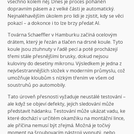
všechno kolem něj. Dnes je proces poháněn
dopravním pásem a z velké části je automatický.
Nejnaléhavějším úkolem pro lidi je zjistit, kdy se věci
pokazí – a dokonce i to lze brzy předat AI.
Továrna Schaeffler v Hamburku začíná ocelovým
drátem, který je řezán a tlačen na drsné koule. Tyto
koule jsou ztuhnuty v řadě pecí a poté procházejí
třemi stále přesnějšími brusky, dokud nejsou
kuloviny do desetiny mikronu. Výsledkem je jedna z
nejvšestrannějších složek v moderním průmyslu, což
umožňuje kloubům s nízkým třením ve všem od
soustruhů po automobily.
Tato úroveň přesnosti vyžaduje neustálé testování –
ale když se objeví defekty, jejich sledování může
představit hádanku. Testování může ukázat vadu, ke
které dochází v určitém okamžiku na montážní lince,
ale příčina nemusí být zřejmá. Možná je točivý
moment na šroubovacím nástroji vypnutý, nebo