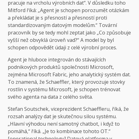
pracuje na vrcholu výrobních dat“. V důsledku toho
Mitford říká: „Agent je schopen porozumět otázkám
a překládat je s přesností a přesností proti
standardizovaným datovým modelům.“ Tovární
pracovník by se tedy mohl zeptat jako „Co způsobuje
vyšší než obvyklá úroveň vad?“ A model by byl
schopen odpovědět údaji z celé výrobní proces.
Agent je hluboce integrován do stávajících
podnikových produktů společnosti Microsoft,
zejména Microsoft Fabric, jeho analytický systém dat.
To znamená, že Schaeffler, který provozuje stovky
rostlin v systému Microsoft, je schopen trénovat
svého agenta na data z celého světa.
Stefan Soutschek, viceprezident Schaeffleru, říká, že
rozsah analýzy dat je skutečnou silou systému.
„Hlavní výhodou není samotný chatbot, i když to
pomáhá,“ říká. „Je to kombinace tohoto OT.“
[operational technology] Datová platforma v