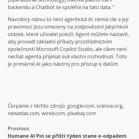
backendu a Chatbot se spoléhá na tato data. “
Navzdory názvu to není agentická AI: nemá cíle a její
pravomoci jsou omezeny na zodpovězení jakýchkoli
otázek, které uživatel položí. Agent můžete nastavit,
aby provedl základní příkazy prostřednictvím
společnosti Microsoft Copilot Studio, ale cílem není
nechat agenta přijímat svá vlastní rozhodnutí. Toto
je primárně AI jako nástroj pro přístup k datům.
Čerpáme z těchto zdrojů: google.com, science.org,
newatlas.com, wired.com, pixabay.com
Post
Previous
Humane AI Pin se příští týden stane e-odpadem