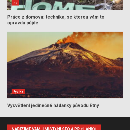
PR
Práce z domova: technika, se kterou vám to
opravdu půjde
Fyzika
Vysvětlení jedinečné hádanky původu Etny
NABÍZÍME VÁM UMÍSTĚNÍ SEO A PR ČLÁNKŮ