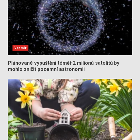
Vesmír
Plánované vypuštění téměř 2 milionů satelitů by
mohlo zničit pozemní astronomii