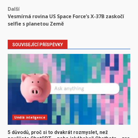
navigation
Další
Vesmírná rovina US Space Force’s X-37B zaskočí
selfie s planetou Země
SOUVISEJÍCÍ PŘÍSPĚVKY
Umělá inteligence
5 důvodů, proč si to dvakrát rozmyslet, než