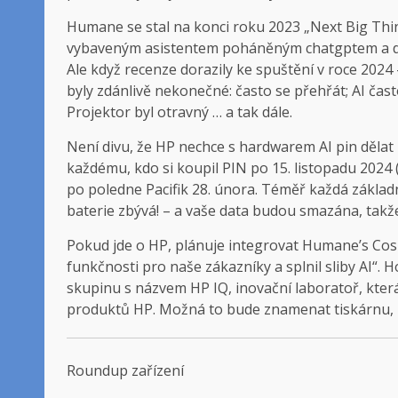
Humane se stal na konci roku 2023 „Next Big Thing
vybaveným asistentem poháněným chatgptem a disp
Ale když recenze dorazily ke spuštění v roce 2024
byly zdánlivě nekonečné: často se přehřát; AI čast
Projektor byl otravný … a tak dále.
Není divu, že HP nechce s hardwarem AI pin dělat
každému, kdo si koupil PIN po 15. listopadu 2024 (
po poledne Pacifik 28. února. Téměř každá základní
baterie zbývá! – a vaše data budou smazána, takže s
Pokud jde o HP, plánuje integrovat Humane’s Co
funkčnosti pro naše zákazníky a splnil sliby AI“. 
skupinu s názvem HP IQ, inovační laboratoř, která
produktů HP. Možná to bude znamenat tiskárnu, kt
Roundup zařízení