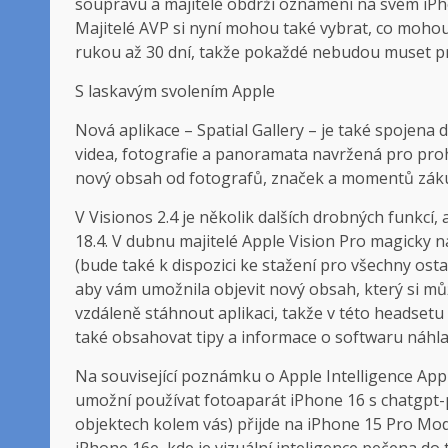
soupravu a majitelé obdrží oznámení na svém iPho
Majitelé AVP si nyní mohou také vybrat, co mohou 
rukou až 30 dní, takže pokaždé nebudou muset pr
S laskavým svolením Apple
Nová aplikace – Spatial Gallery – je také spojena
videa, fotografie a panoramata navržená pro proh
nový obsah od fotografů, značek a momentů zákul
V Visionos 2.4 je několik dalších drobných funkcí
18.4. V dubnu majitelé Apple Vision Pro magicky n
(bude také k dispozici ke stažení pro všechny osta
aby vám umožnila objevit nový obsah, který si mů
vzdáleně stáhnout aplikaci, takže v této headsetu 
také obsahovat tipy a informace o softwaru náhla
Na související poznámku o Apple Intelligence Apple
umožní používat fotoaparát iPhone 16 s chatgpt-p
objektech kolem vás) přijde na iPhone 15 Pro Mod
iPhone 16e, kde je vizuální inteligence pečena do 