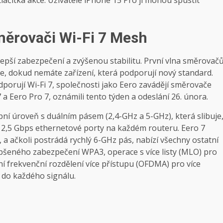
měrovači Wi-Fi 7 Mesh
, lepší zabezpečení a zvýšenou stabilitu. První vlna směrovač
ce, dokud nemáte zařízení, která podporují nový standard.
dporují Wi-Fi 7, společnosti jako Eero zavádějí směrovače
 Eero Pro 7, oznámili tento týden a odeslání 26. února.
upní úroveň s duálním pásem (2,4-GHz a 5-GHz), která slibuje
a 2,5 Gbps ethernetové porty na každém routeru. Eero 7
a ačkoli postrádá rychlý 6-GHz pás, nabízí všechny ostatní
lepšeného zabezpečení WPA3, operace s více listy (MLO) pro
í frekvenční rozdělení více přístupu (OFDMA) pro více
 do každého signálu.