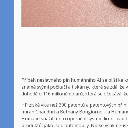
Příběh neslavného pin humánního AI se blíží ke k
známá svými počítači a tiskárny, které se zdá, že
dohodě o 116 milionů dolarů, která se očekává, že
HP získá více než 300 patentů a patentových při
Imran Chaudhri a Bethany Bongiorno – a Humaneů
Humane snažil tento operační systém licencovat tak
produktů, jako jsou automobily. Nic se však neusk