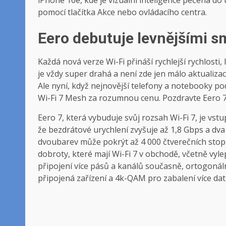
pomocí tlačítka Akce nebo ovládacího centra.
Eero debutuje levnějšími s
Každá nová verze Wi-Fi přináší rychlejší rychlosti
je vždy super drahá a není zde jen málo aktualiza
Ale nyní, když nejnovější telefony a notebooky po
Wi-Fi 7 Mesh za rozumnou cenu. Pozdravte Eero 7 a
Eero 7, která vybuduje svůj rozsah Wi-Fi 7, je vst
že bezdrátové urychlení zvyšuje až 1,8 Gbps a dv
dvoubarev může pokrýt až 4 000 čtverečních stop, 
dobroty, které mají Wi-Fi 7 v obchodě, včetně vy
připojení více pásů a kanálů současně, ortogonáln
připojená zařízení a 4k-QAM pro zabalení více dat