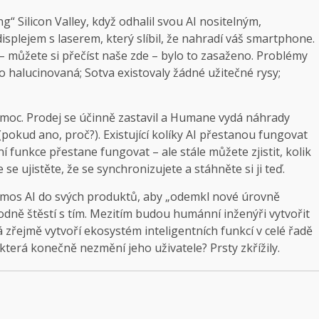
“ Silicon Valley, když odhalil svou AI nositelným,
lejem s laserem, který slíbil, že nahradí váš smartphone.
 – můžete si přečíst naše zde – bylo to zasaženo. Problémy
o halucinovaná; Sotva existovaly žádné užitečné rysy;
 moc. Prodej se účinně zastavil a Humane vydá náhrady
pokud ano, proč?). Existující kolíky AI přestanou fungovat
 funkce přestane fungovat – ale stále můžete zjistit, kolik
e ujistěte, že se synchronizujete a stáhněte si ji teď.
smos AI do svých produktů, aby „odemkl nové úrovně
Hodně štěstí s tím. Mezitím budou humánní inženýři vytvořit
 zřejmě vytvoří ekosystém inteligentních funkcí v celé řadě
erá konečně nezmění jeho uživatele? Prsty zkřížily.