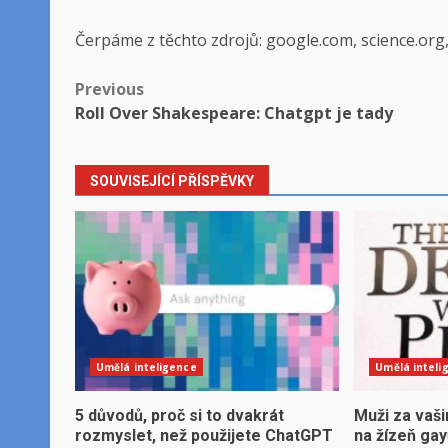
Čerpáme z těchto zdrojů: google.com, science.org
Post
Previous
Roll Over Shakespeare: Chatgpt je tady
navigation
SOUVISEJÍCÍ PŘÍSPĚVKY
Umělá inteligence
Umělá inteli
5 důvodů, proč si to dvakrát
Muži za vaši
rozmyslet, než použijete ChatGPT
na žízeň ga