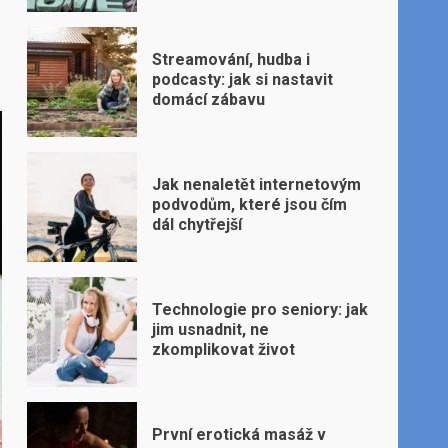
Streamování, hudba i
podcasty: jak si nastavit
domácí zábavu
Jak nenaletět internetovým
podvodům, které jsou čím
dál chytřejší
Technologie pro seniory: jak
jim usnadnit, ne
zkomplikovat život
První erotická masáž v