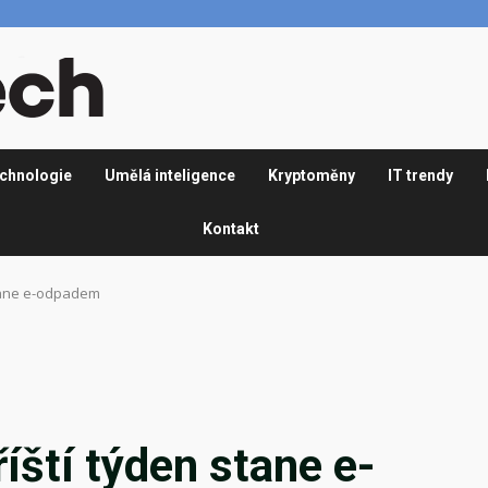
chnologie
Umělá inteligence
Kryptoměny
IT trendy
Kontakt
stane e-odpadem
íští týden stane e-