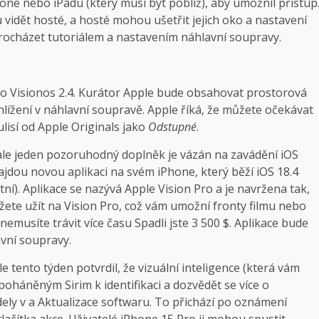
ne nebo iPadu (který musí být poblíž), aby umožnil přístup
vidět hosté, a hosté mohou ušetřit jejich oko a nastavení
ocházet tutoriálem a nastavením náhlavní soupravy.
 do Visionos 2.4. Kurátor Apple bude obsahovat prostorová
lížení v náhlavní soupravě. Apple říká, že můžete očekávat
isí od Apple Originals jako
Odstupné
.
, ale jeden pozoruhodný doplněk je vázán na zavádění iOS
ajdou novou aplikaci na svém iPhone, který běží iOS 18.4
tní). Aplikace se nazývá Apple Vision Pro a je navržena tak,
žete užít na Vision Pro, což vám umožní fronty filmu nebo
nemusíte trávit více času Spadli jste 3 500 $. Aplikace bude
vní soupravy.
 tento týden potvrdil, že vizuální inteligence (která vám
oháněným Sirim k identifikaci a dozvědět se více o
ely v a Aktualizace softwaru. To přichází po oznámení
tlačítka akce. Uživatelé iPhone 15 Pro ji mohou spustit