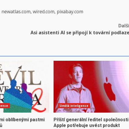
, newatlas.com, wired.com, pixabay.com
Dalš
Asi asistenti AI se připojí k tovární podlaz
gence
Umělá inteligence
mi oblíbenými pastmi
Příští generální ředitel společnosti
yů
Apple potřebuje uvést produkt