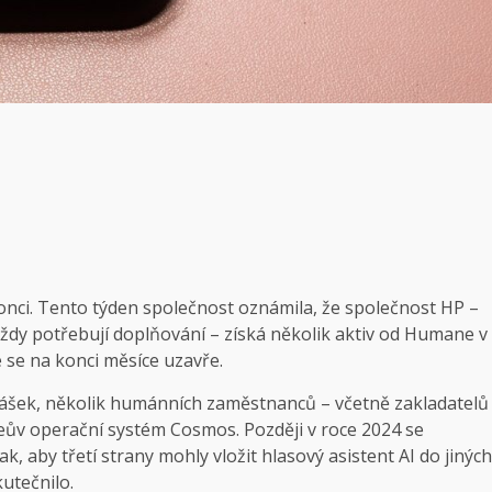
onci. Tento týden společnost oznámila, že společnost HP –
 vždy potřebují doplňování – získá několik aktiv od Humane v
 se na konci měsíce uzavře.
hlášek, několik humánních zaměstnanců – včetně zakladatelů
v operační systém Cosmos. Později v roce 2024 se
, aby třetí strany mohly vložit hlasový asistent AI do jiných
utečnilo.