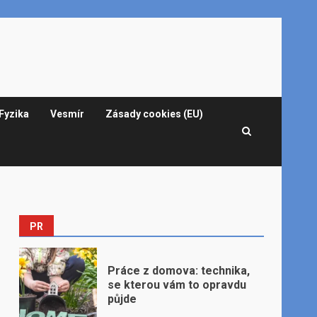
Fyzika
Vesmír
Zásady cookies (EU)
PR
Práce z domova: technika,
se kterou vám to opravdu
půjde