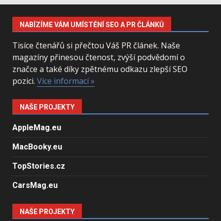
NABÍZÍME VÁM UMÍSTĚNÍ SEO A PR ČLÁNKŮ
Tisíce čtenářů si přečtou Váš PR článek. Naše
magazíny přinesou čtenost, zvýší podvědomí o
značce a také díky zpětnému odkazu zlepší SEO
pozici.
Více informací »
NAŠE PROJEKTY
AppleMag.eu
MacBooky.eu
TopStories.cz
CarsMag.eu
NAŠE PROJEKTY