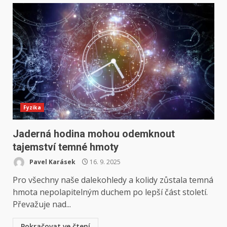
Fyzika
Jaderná hodina mohou odemknout
tajemství temné hmoty
Pavel Karásek
16. 9. 2025
Pro všechny naše dalekohledy a kolidy zůstala temná
hmota nepolapitelným duchem po lepší část století.
Převažuje nad...
Pokračovat ve čtení