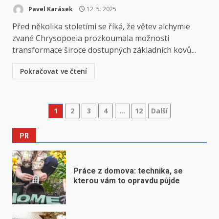
Pavel Karásek
12. 5. 2025
Před několika stoletími se říká, že větev alchymie
zvané Chrysopoeia prozkoumala možnosti
transformace široce dostupných základních kovů...
Pokračovat ve čtení
Stránkování
1
2
3
4
…
12
Další
příspěvků
PR
Práce z domova: technika, se
kterou vám to opravdu půjde