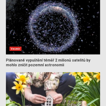
Vesmír
Plánované vypuštění téměř 2 milionů satelitů by
mohlo zničit pozemní astronomii