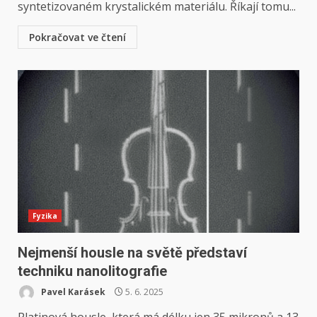
syntetizovaném krystalickém materiálu. Říkají tomu...
Pokračovat ve čtení
Fyzika
Nejmenší housle na světě představí
techniku ​​nanolitografie
Pavel Karásek
5. 6. 2025
Platinová housle, která má délku jen 35 mikronů a 13