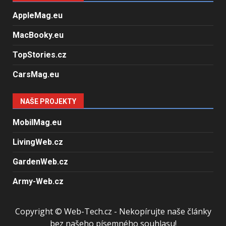
AppleMag.eu
MacBooky.eu
TopStories.cz
CarsMag.eu
NAŠE PROJEKTY
MobilMag.eu
LivingWeb.cz
GardenWeb.cz
Army-Web.cz
Copyright © Web-Tech.cz - Nekopírujte naše články
bez našeho písemného souhlasu!