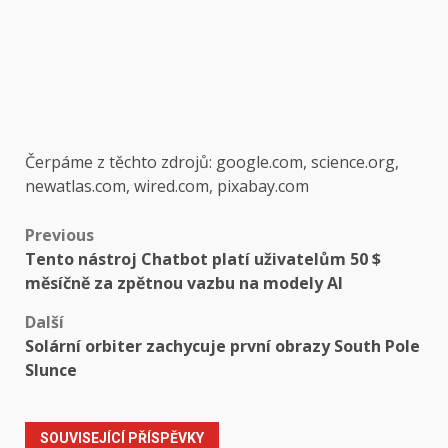
Čerpáme z těchto zdrojů: google.com, science.org,
newatlas.com, wired.com, pixabay.com
Post
Previous
Tento nástroj Chatbot platí uživatelům 50 $
navigation
měsíčně za zpětnou vazbu na modely AI
Další
Solární orbiter zachycuje první obrazy South Pole
Slunce
SOUVISEJÍCÍ PŘÍSPĚVKY