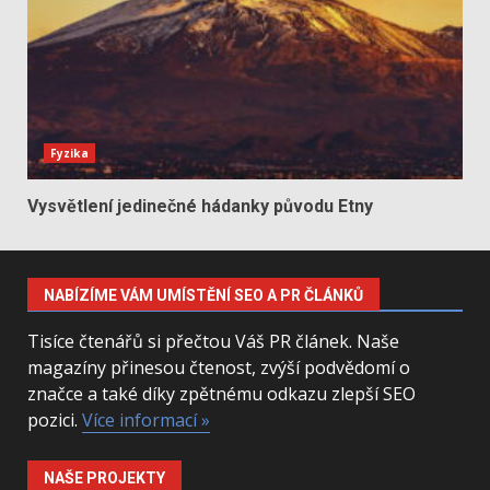
Fyzika
Vysvětlení jedinečné hádanky původu Etny
NABÍZÍME VÁM UMÍSTĚNÍ SEO A PR ČLÁNKŮ
Tisíce čtenářů si přečtou Váš PR článek. Naše
magazíny přinesou čtenost, zvýší podvědomí o
značce a také díky zpětnému odkazu zlepší SEO
pozici.
Více informací »
NAŠE PROJEKTY