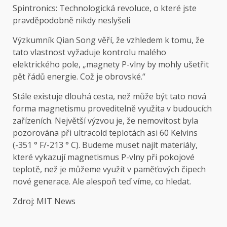
Spintronics: Technologická revoluce, o které jste
pravděpodobně nikdy neslyšeli
Výzkumník Qian Song věří, že vzhledem k tomu, že
tato vlastnost vyžaduje kontrolu malého
elektrického pole, „magnety P-vlny by mohly ušetřit
pět řádů energie. Což je obrovské.“
Stále existuje dlouhá cesta, než může být tato nová
forma magnetismu proveditelně využita v budoucích
zařízeních. Největší výzvou je, že nemovitost byla
pozorována při ultracold teplotách asi 60 Kelvins
(-351 ° F/-213 ° C). Budeme muset najít materiály,
které vykazují magnetismus P-vlny při pokojové
teplotě, než je můžeme využít v paměťových čipech
nové generace. Ale alespoň teď víme, co hledat.
Zdroj: MIT News