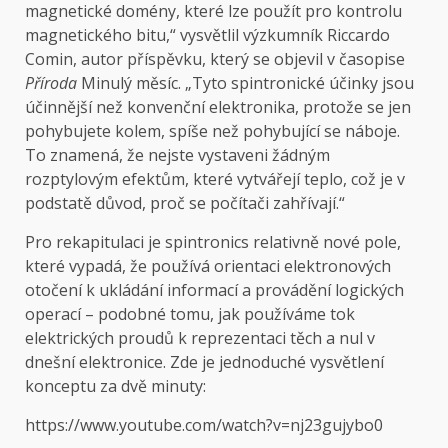
magnetické domény, které lze použít pro kontrolu
magnetického bitu,“ vysvětlil výzkumník Riccardo
Comin, autor příspěvku, který se objevil v časopise
Příroda
Minulý měsíc. „Tyto spintronické účinky jsou
účinnější než konvenční elektronika, protože se jen
pohybujete kolem, spíše než pohybující se náboje.
To znamená, že nejste vystaveni žádným
rozptylovým efektům, které vytvářejí teplo, což je v
podstatě důvod, proč se počítači zahřívají.“
Pro rekapitulaci je spintronics relativně nové pole,
které vypadá, že používá orientaci elektronových
otočení k ukládání informací a provádění logických
operací – podobné tomu, jak používáme tok
elektrických proudů k reprezentaci těch a nul v
dnešní elektronice. Zde je jednoduché vysvětlení
konceptu za dvě minuty:
https://www.youtube.com/watch?v=nj23gujybo0