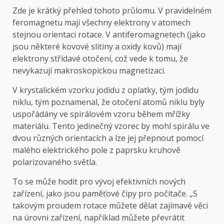
Zde je krátký přehled tohoto průlomu. V pravidelném
feromagnetu mají všechny elektrony v atomech
stejnou orientaci rotace. V antiferomagnetech (jako
jsou některé kovové slitiny a oxidy kovů) mají
elektrony střídavé otočení, což vede k tomu, že
nevykazují makroskopickou magnetizaci.
V krystalickém vzorku jodidu z oplatky, tým jodidu
niklu, tým poznamenal, že otočení atomů niklu byly
uspořádány ve spirálovém vzoru během mřížky
materiálu. Tento jedinečný vzorec by mohl spirálu ve
dvou různých orientacích a lze jej přepnout pomocí
malého elektrického pole z paprsku kruhově
polarizovaného světla.
To se může hodit pro vývoj efektivních nových
zařízení, jako jsou paměťové čipy pro počítače. „S
takovým proudem rotace můžete dělat zajímavé věci
na úrovni zařízení, například můžete převrátit