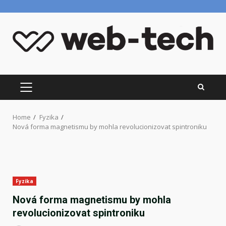
Skip
to
content
PRIMARY
MENU
Home
Fyzika
Nová forma magnetismu by mohla revolucionizovat spintroniku
Fyzika
Nová forma magnetismu by mohla
revolucionizovat spintroniku