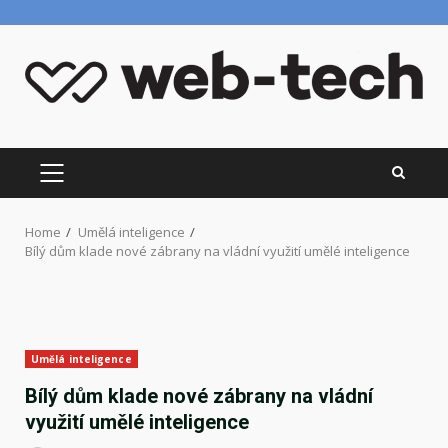
Skip
to
content
PRIMARY
MENU
Home
Umělá inteligence
Bílý dům klade nové zábrany na vládní využití umělé inteligence
Umělá inteligence
Bílý dům klade nové zábrany na vládní
využití umělé inteligence