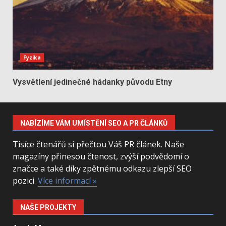
Fyzika
Vysvětlení jedinečné hádanky původu Etny
NABÍZÍME VÁM UMÍSTĚNÍ SEO A PR ČLÁNKŮ
Tisíce čtenářů si přečtou Váš PR článek. Naše
magazíny přinesou čtenost, zvýší podvědomí o
značce a také díky zpětnému odkazu zlepší SEO
pozici.
Více informací »
NAŠE PROJEKTY