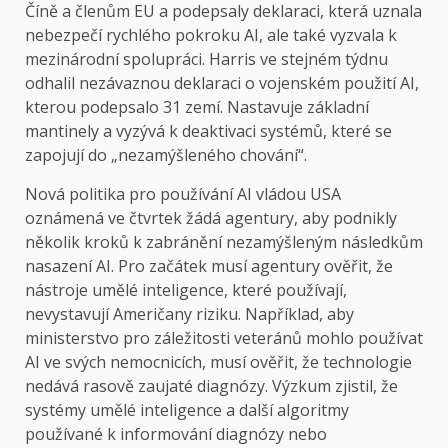
Číně a členům EU a podepsaly deklaraci, která uznala
nebezpečí rychlého pokroku AI, ale také vyzvala k
mezinárodní spolupráci. Harris ve stejném týdnu
odhalil nezávaznou deklaraci o vojenském použití AI,
kterou podepsalo 31 zemí. Nastavuje základní
mantinely a vyzývá k deaktivaci systémů, které se
zapojují do „nezamýšleného chování“.
Nová politika pro používání AI vládou USA
oznámená ve čtvrtek žádá agentury, aby podnikly
několik kroků k zabránění nezamýšleným následkům
nasazení AI. Pro začátek musí agentury ověřit, že
nástroje umělé inteligence, které používají,
nevystavují Američany riziku. Například, aby
ministerstvo pro záležitosti veteránů mohlo používat
AI ve svých nemocnicích, musí ověřit, že technologie
nedává rasově zaujaté diagnózy. Výzkum zjistil, že
systémy umělé inteligence a další algoritmy
používané k informování diagnózy nebo