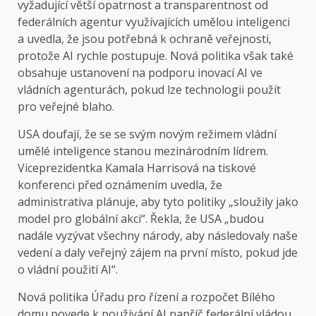
vyžadující větší opatrnost a transparentnost od
federálních agentur využívajících umělou inteligenci
a uvedla, že jsou potřebná k ochraně veřejnosti,
protože AI rychle postupuje. Nová politika však také
obsahuje ustanovení na podporu inovací AI ve
vládních agenturách, pokud lze technologii použít
pro veřejné blaho.
USA doufají, že se se svým novým režimem vládní
umělé inteligence stanou mezinárodním lídrem.
Viceprezidentka Kamala Harrisová na tiskové
konferenci před oznámením uvedla, že
administrativa plánuje, aby tyto politiky „sloužily jako
model pro globální akci“. Řekla, že USA „budou
nadále vyzývat všechny národy, aby následovaly naše
vedení a daly veřejný zájem na první místo, pokud jde
o vládní použití AI“.
Nová politika Úřadu pro řízení a rozpočet Bílého
domu povede k používání AI napříč federální vládou.