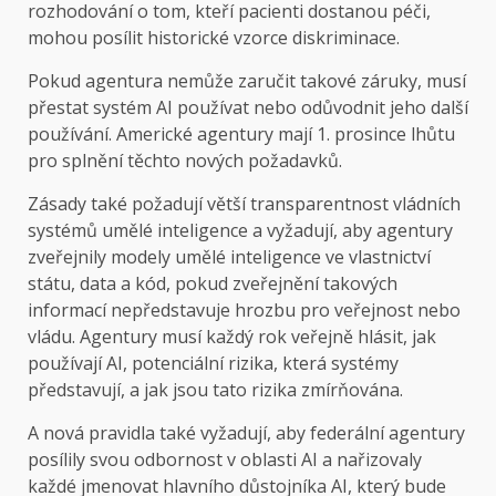
rozhodování o tom, kteří pacienti dostanou péči,
mohou posílit historické vzorce diskriminace.
Pokud agentura nemůže zaručit takové záruky, musí
přestat systém AI používat nebo odůvodnit jeho další
používání. Americké agentury mají 1. prosince lhůtu
pro splnění těchto nových požadavků.
Zásady také požadují větší transparentnost vládních
systémů umělé inteligence a vyžadují, aby agentury
zveřejnily modely umělé inteligence ve vlastnictví
státu, data a kód, pokud zveřejnění takových
informací nepředstavuje hrozbu pro veřejnost nebo
vládu. Agentury musí každý rok veřejně hlásit, jak
používají AI, potenciální rizika, která systémy
představují, a jak jsou tato rizika zmírňována.
A nová pravidla také vyžadují, aby federální agentury
posílily svou odbornost v oblasti AI a nařizovaly
každé jmenovat hlavního důstojníka AI, který bude