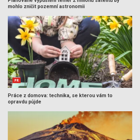
Plánované vypuštění téměř 2 milionů satelitů by
mohlo zničit pozemní astronomii
PR
Práce z domova: technika, se kterou vám to
opravdu půjde