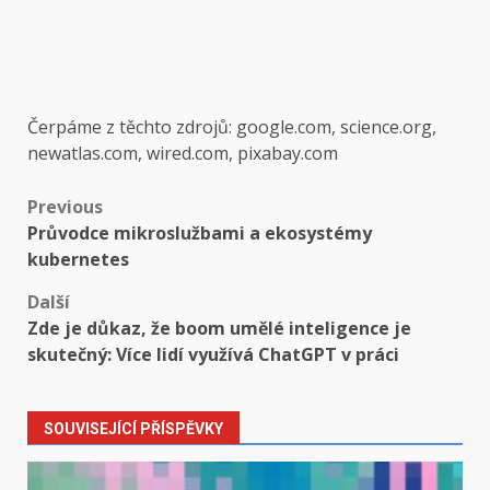
Čerpáme z těchto zdrojů: google.com, science.org,
newatlas.com, wired.com, pixabay.com
Post
Previous
Průvodce mikroslužbami a ekosystémy
navigation
kubernetes
Další
Zde je důkaz, že boom umělé inteligence je
skutečný: Více lidí využívá ChatGPT v práci
SOUVISEJÍCÍ PŘÍSPĚVKY