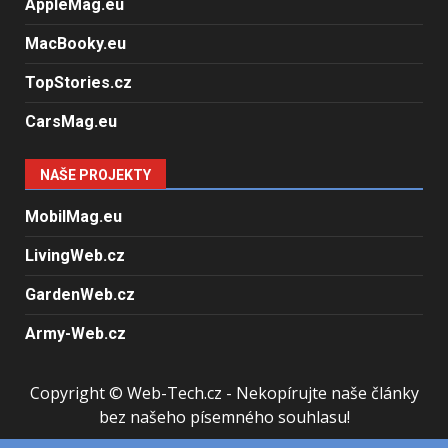
AppleMag.eu
MacBooky.eu
TopStories.cz
CarsMag.eu
NAŠE PROJEKTY
MobilMag.eu
LivingWeb.cz
GardenWeb.cz
Army-Web.cz
Copyright © Web-Tech.cz - Nekopírujte naše články
bez našeho písemného souhlasu!