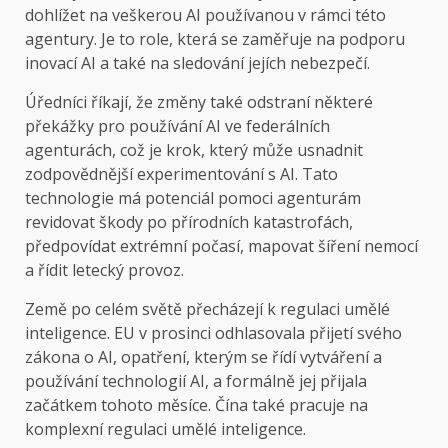
dohlížet na veškerou AI používanou v rámci této
agentury. Je to role, která se zaměřuje na podporu
inovací AI a také na sledování jejích nebezpečí.
Úředníci říkají, že změny také odstraní některé
překážky pro používání AI ve federálních
agenturách, což je krok, který může usnadnit
zodpovědnější experimentování s AI. Tato
technologie má potenciál pomoci agenturám
revidovat škody po přírodních katastrofách,
předpovídat extrémní počasí, mapovat šíření nemocí
a řídit letecký provoz.
Země po celém světě přecházejí k regulaci umělé
inteligence. EU v prosinci odhlasovala přijetí svého
zákona o AI, opatření, kterým se řídí vytváření a
používání technologií AI, a formálně jej přijala
začátkem tohoto měsíce. Čína také pracuje na
komplexní regulaci umělé inteligence.