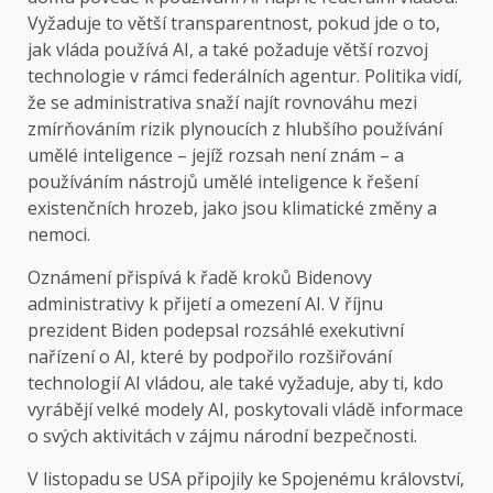
Vyžaduje to větší transparentnost, pokud jde o to,
jak vláda používá AI, a také požaduje větší rozvoj
technologie v rámci federálních agentur. Politika vidí,
že se administrativa snaží najít rovnováhu mezi
zmírňováním rizik plynoucích z hlubšího používání
umělé inteligence – jejíž rozsah není znám – a
používáním nástrojů umělé inteligence k řešení
existenčních hrozeb, jako jsou klimatické změny a
nemoci.
Oznámení přispívá k řadě kroků Bidenovy
administrativy k přijetí a omezení AI. V říjnu
prezident Biden podepsal rozsáhlé exekutivní
nařízení o AI, které by podpořilo rozšiřování
technologií AI vládou, ale také vyžaduje, aby ti, kdo
vyrábějí velké modely AI, poskytovali vládě informace
o svých aktivitách v zájmu národní bezpečnosti.
V listopadu se USA připojily ke Spojenému království,