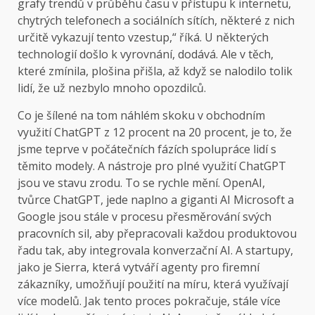
grafy trendů v průběhu času v přístupu k internetu,
chytrých telefonech a sociálních sítích, některé z nich
určitě vykazují tento vzestup,“ říká. U některých
technologií došlo k vyrovnání, dodává. Ale v těch,
které zmínila, plošina přišla, až když se nalodilo tolik
lidí, že už nezbylo mnoho opozdilců.
Co je šílené na tom náhlém skoku v obchodním
využití ChatGPT z 12 procent na 20 procent, je to, že
jsme teprve v počátečních fázích spolupráce lidí s
těmito modely. A nástroje pro plné využití ChatGPT
jsou ve stavu zrodu. To se rychle mění. OpenAI,
tvůrce ChatGPT, jede naplno a giganti AI Microsoft a
Google jsou stále v procesu přesměrování svých
pracovních sil, aby přepracovali každou produktovou
řadu tak, aby integrovala konverzační AI. A startupy,
jako je Sierra, která vytváří agenty pro firemní
zákazníky, umožňují použití na míru, která využívají
více modelů. Jak tento proces pokračuje, stále více