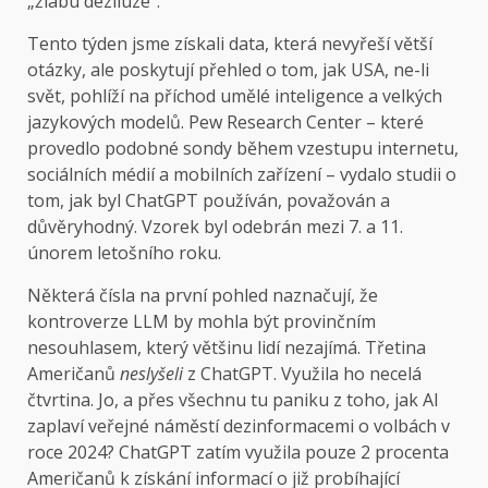
„žlabu deziluze“.
Tento týden jsme získali data, která nevyřeší větší
otázky, ale poskytují přehled o tom, jak USA, ne-li
svět, pohlíží na příchod umělé inteligence a velkých
jazykových modelů. Pew Research Center – které
provedlo podobné sondy během vzestupu internetu,
sociálních médií a mobilních zařízení – vydalo studii o
tom, jak byl ChatGPT používán, považován a
důvěryhodný. Vzorek byl odebrán mezi 7. a 11.
únorem letošního roku.
Některá čísla na první pohled naznačují, že
kontroverze LLM by mohla být provinčním
nesouhlasem, který většinu lidí nezajímá. Třetina
Američanů
neslyšeli
z ChatGPT. Využila ho necelá
čtvrtina. Jo, a přes všechnu tu paniku z toho, jak AI
zaplaví veřejné náměstí dezinformacemi o volbách v
roce 2024? ChatGPT zatím využila pouze 2 procenta
Američanů k získání informací o již probíhající