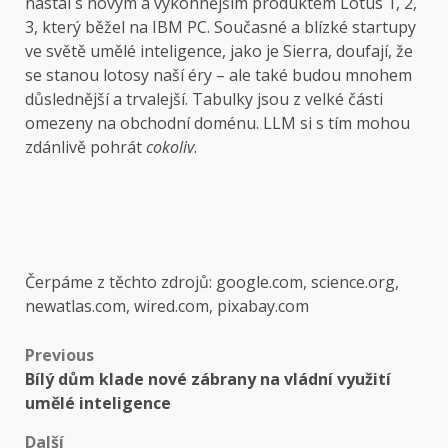
nastal s novým a výkonnějším produktem Lotus 1, 2,
3, který běžel na IBM PC. Současné a blízké startupy
ve světě umělé inteligence, jako je Sierra, doufají, že
se stanou lotosy naší éry – ale také budou mnohem
důslednější a trvalejší. Tabulky jsou z velké části
omezeny na obchodní doménu. LLM si s tím mohou
zdánlivě pohrát
cokoliv
.
Čerpáme z těchto zdrojů: google.com, science.org,
newatlas.com, wired.com, pixabay.com
Post
Previous
Bílý dům klade nové zábrany na vládní využití
navigation
umělé inteligence
Další