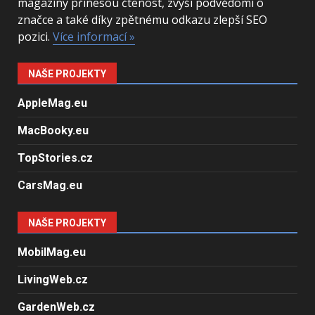
magazíny přinesou čtenost, zvýší podvědomí o
značce a také díky zpětnému odkazu zlepší SEO
pozici.
Více informací »
NAŠE PROJEKTY
AppleMag.eu
MacBooky.eu
TopStories.cz
CarsMag.eu
NAŠE PROJEKTY
MobilMag.eu
LivingWeb.cz
GardenWeb.cz