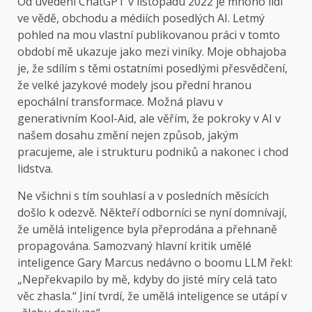
Od uvedení ChatGPT v listopadu 2022 je mnoho lidí
ve vědě, obchodu a médiích posedlých AI. Letmý
pohled na mou vlastní publikovanou práci v tomto
období mě ukazuje jako mezi viníky. Moje obhajoba
je, že sdílím s těmi ostatními posedlými přesvědčení,
že velké jazykové modely jsou přední hranou
epochální transformace. Možná plavu v
generativním Kool-Aid, ale věřím, že pokroky v AI v
našem dosahu změní nejen způsob, jakým
pracujeme, ale i strukturu podniků a nakonec i chod
lidstva.
Ne všichni s tím souhlasí a v posledních měsících
došlo k odezvě. Někteří odborníci se nyní domnívají,
že umělá inteligence byla přeprodána a přehnaně
propagována. Samozvaný hlavní kritik umělé
inteligence Gary Marcus nedávno o boomu LLM řekl:
„Nepřekvapilo by mě, kdyby do jisté míry celá tato
věc zhasla.“ Jiní tvrdí, že umělá inteligence se utápí v