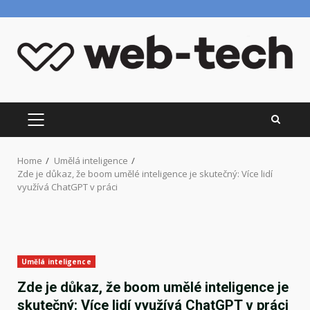
Skip
to
content
PRIMARY
MENU
Home
Umělá inteligence
Zde je důkaz, že boom umělé inteligence je skutečný: Více lidí
využívá ChatGPT v práci
Umělá inteligence
Zde je důkaz, že boom umělé inteligence je
skutečný: Více lidí využívá ChatGPT v práci