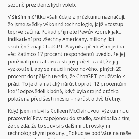
sezóně prezidentských voleb.
V širším měřítku však údaje z průzkumu naznačují,
že jsme svědky výkonné technologie, jejíž vzestup
teprve začíná. Pokud přijmete Pewův vzorek jako
indikativní pro všechny Američany, miliony lidí
skutečně znají ChatGPT. A vyniká především jedna
věc: Zatímco 17 procent respondentů uvedlo, že jej
používali pro zábavu a stejný počet uvedl, že jej
vyzkoušeli, aby se naučili něco nového, plných 20
procent dospělých uvedlo, že ChatGPT používalo k
práci. To je dramatický nárůst oproti 12 procentům,
kteří odpověděli kladně, když byla stejná otázka
položena před šesti měsíci – nárůst o dvě třetiny.
Když jsem mluvil s Colleen McClainovou, výzkumnou
pracovnicí Pew zapojenou do studie, souhlasila s tím,
že se zdá, že to souvisí s dalšími obrovskými
technologickými posuny. „Pokud se podíváte na naše