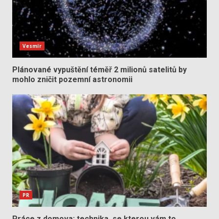
Vesmír
Plánované vypuštění téměř 2 milionů satelitů by
mohlo zničit pozemní astronomii
PR
Práce z domova: technika, se kterou vám to