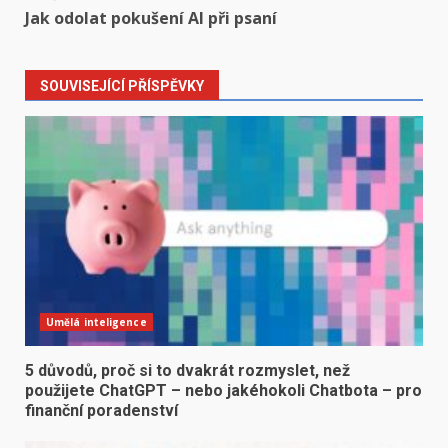
Jak odolat pokušení AI při psaní
SOUVISEJÍCÍ PŘÍSPĚVKY
Umělá inteligence
5 důvodů, proč si to dvakrát rozmyslet, než
použijete ChatGPT – nebo jakéhokoli Chatbota – pro
finanční poradenství