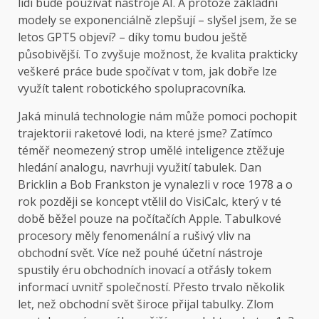
lidí bude používat nástroje AI. A protože základní
modely se exponenciálně zlepšují – slyšel jsem, že se
letos GPT5 objeví? – díky tomu budou ještě
působivější. To zvyšuje možnost, že kvalita prakticky
veškeré práce bude spočívat v tom, jak dobře lze
využít talent robotického spolupracovníka.
Jaká minulá technologie nám může pomoci pochopit
trajektorii raketové lodi, na které jsme? Zatímco
téměř neomezený strop umělé inteligence ztěžuje
hledání analogu, navrhuji využití tabulek. Dan
Bricklin a Bob Frankston je vynalezli v roce 1978 a o
rok později se koncept vtělil do VisiCalc, který v té
době běžel pouze na počítačích Apple. Tabulkové
procesory měly fenomenální a rušivý vliv na
obchodní svět. Více než pouhé účetní nástroje
spustily éru obchodních inovací a otřásly tokem
informací uvnitř společností. Přesto trvalo několik
let, než obchodní svět široce přijal tabulky. Zlom