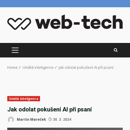
Skip
to
content
PRIMARY
MENU
Home
Umělá inteligence
Jak odolat pokušení AI při psaní
Umělá inteligence
Jak odolat pokušení AI při psaní
Martin Mareček
30. 3. 2024