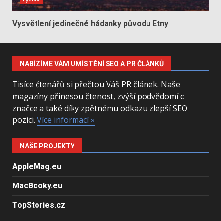
Vysvětlení jedinečné hádanky původu Etny
NABÍZÍME VÁM UMÍSTĚNÍ SEO A PR ČLÁNKŮ
Tisíce čtenářů si přečtou Váš PR článek. Naše
magazíny přinesou čtenost, zvýší podvědomí o
značce a také díky zpětnému odkazu zlepší SEO
pozici.
Více informací »
NAŠE PROJEKTY
AppleMag.eu
MacBooky.eu
TopStories.cz