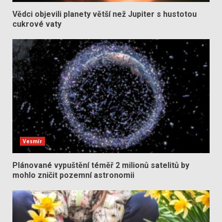
Vědci objevili planety větší než Jupiter s hustotou
cukrové vaty
Vesmír
Plánované vypuštění téměř 2 milionů satelitů by
mohlo zničit pozemní astronomii