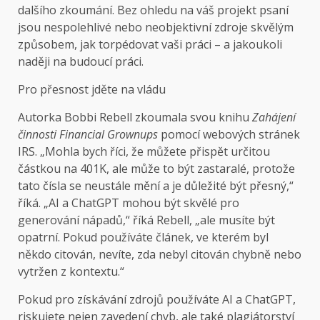
dalšího zkoumání. Bez ohledu na váš projekt psaní
jsou nespolehlivé nebo neobjektivní zdroje skvělým
způsobem, jak torpédovat vaši práci – a jakoukoli
naději na budoucí práci.
Pro přesnost jděte na vládu
Autorka Bobbi Rebell zkoumala svou knihu
Zahájení
činnosti Financial Grownups
pomocí webových stránek
IRS. „Mohla bych říci, že můžete přispět určitou
částkou na 401K, ale může to být zastaralé, protože
tato čísla se neustále mění a je důležité být přesný,“
říká. „AI a ChatGPT mohou být skvělé pro
generování nápadů,“ říká Rebell, „ale musíte být
opatrní. Pokud používáte článek, ve kterém byl
někdo citován, nevíte, zda nebyl citován chybně nebo
vytržen z kontextu.“
Pokud pro získávání zdrojů používáte AI a ChatGPT,
riskujete nejen zavedení chyb, ale také plagiátorství