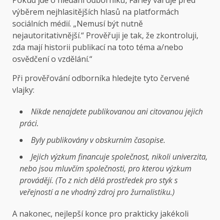
Pokud jde o hledání odborníků, Farley varuje před
výběrem nejhlasitějších hlasů na platformách
sociálních médií. „Nemusí být nutně
nejautoritativnější.“ Prověřuji je tak, že zkontroluji,
zda mají historii publikací na toto téma a/nebo
osvědčení o vzdělání.“
Při prověřování odborníka hledejte tyto červené
vlajky:
Nikde nenajdete publikovanou ani citovanou jejich
práci.
Byly publikovány v obskurním časopise.
Jejich výzkum financuje společnost, nikoli univerzita,
nebo jsou mluvčím společnosti, pro kterou výzkum
provádějí. (To z nich dělá prostředek pro styk s
veřejností a ne vhodný zdroj pro žurnalistiku.)
A nakonec, nejlepší konce pro prakticky jakékoli