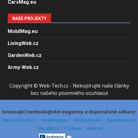
CarsMag.eu
NAŠE PROJEKTY
MobilMag.eu
LivingWeb.cz
GardenWeb.cz
Army-Web.cz
Copyright © Web-Tech.cz - Nekopírujte naše články
bez našeho písemného souhlasu!
Související technologické magazíny a doporučené odkazy:
WebTech247.cz
|
MobilMag.eu
|
MacBooky.eu
|
DotekSlova.cz
|
Ekoafin.cz
|
CZIN.eu
|
Internet