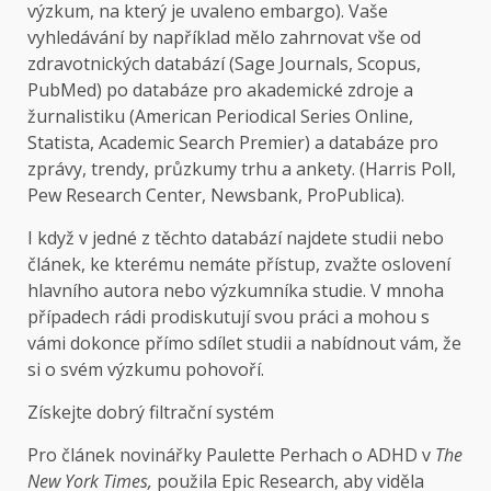
výzkum, na který je uvaleno embargo). Vaše
vyhledávání by například mělo zahrnovat vše od
zdravotnických databází (Sage Journals, Scopus,
PubMed) po databáze pro akademické zdroje a
žurnalistiku (American Periodical Series Online,
Statista, Academic Search Premier) a databáze pro
zprávy, trendy, průzkumy trhu a ankety. (Harris Poll,
Pew Research Center, Newsbank, ProPublica).
I když v jedné z těchto databází najdete studii nebo
článek, ke kterému nemáte přístup, zvažte oslovení
hlavního autora nebo výzkumníka studie. V mnoha
případech rádi prodiskutují svou práci a mohou s
vámi dokonce přímo sdílet studii a nabídnout vám, že
si o svém výzkumu pohovoří.
Získejte dobrý filtrační systém
Pro článek novinářky Paulette Perhach o ADHD v
The
New York Times,
použila Epic Research, aby viděla