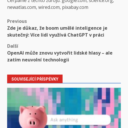
Čerpáme z těchto zdrojů: google.com, science.org,
newatlas.com, wired.com, pixabay.com
Post
Previous
Zde je důkaz, že boom umělé inteligence je
navigation
skutečný: Více lidí využívá ChatGPT v práci
Další
OpenAI může znovu vytvořit lidské hlasy – ale
zatím neuvolní technologii
SOUVISEJÍCÍ PŘÍSPĚVKY