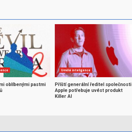
gence
Umělá inteligence
mi oblíbenými pastmi
Příští generální ředitel společnosti
yů
Apple potřebuje uvést produkt
Killer AI