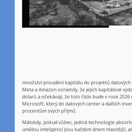
množství
proudění kapitálu do projektů datových c
Meta a Amazon oznámily, že jejich kapitálové výda
dolarů a očekávají, že toto číslo bude v roce 2026 
Microsoft, který do datových center a dalších inves
procentům svých příjmů.
Málokdy, pokud vůbec, jediná technologie absorbo
umělou inteligencí jsou každým dnem hlasitější, a