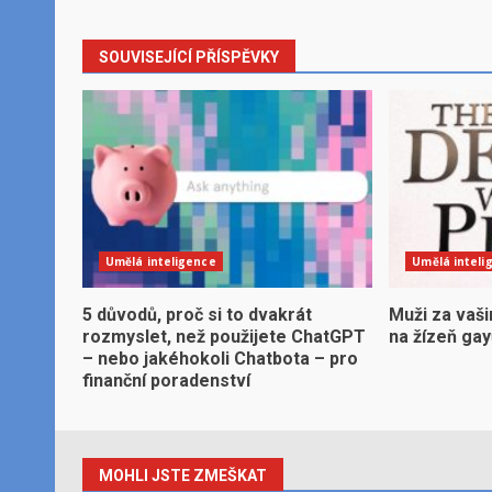
SOUVISEJÍCÍ PŘÍSPĚVKY
Umělá inteligence
Umělá inteli
5 důvodů, proč si to dvakrát
Muži za vaši
rozmyslet, než použijete ChatGPT
na žízeň ga
– nebo jakéhokoli Chatbota – pro
finanční poradenství
MOHLI JSTE ZMEŠKAT