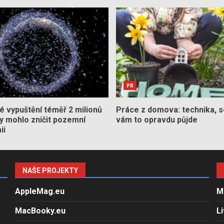
PR
 vypuštění téměř 2 milionů
Práce z domova: technika, s
by mohlo zničit pozemní
vám to opravdu půjde
ii
NAŠE PROJEKTY
AppleMag.eu
M
MacBooky.eu
L