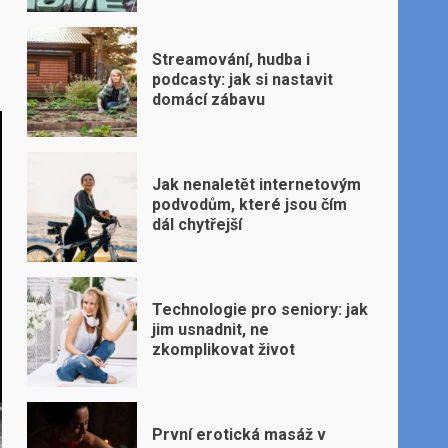
Streamování, hudba i
podcasty: jak si nastavit
domácí zábavu
Jak nenaletět internetovým
podvodům, které jsou čím
dál chytřejší
Technologie pro seniory: jak
jim usnadnit, ne
zkomplikovat život
První erotická masáž v