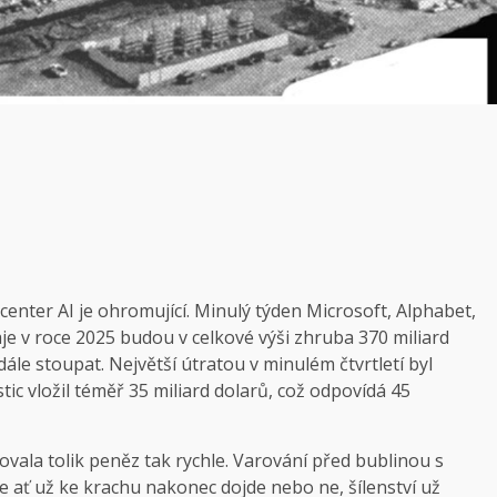
enter AI je ohromující. Minulý týden Microsoft, Alphabet,
je v roce 2025 budou v celkové výši zhruba 370 miliard
dále stoupat. Největší útratou v minulém čtvrtletí byl
tic vložil téměř 35 miliard dolarů, což odpovídá 45
vala tolik peněz tak rychle. Varování před bublinou s
le ať už ke krachu nakonec dojde nebo ne, šílenství už