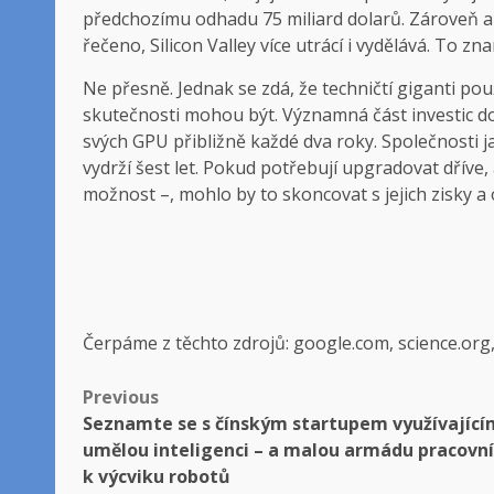
předchozímu odhadu 75 miliard dolarů. Zároveň ale
řečeno, Silicon Valley více utrácí i vydělává. To z
Ne přesně. Jednak se zdá, že techničtí giganti použí
skutečnosti mohou být. Významná část investic do
svých GPU přibližně každé dva roky. Společnosti ja
vydrží šest let. Pokud potřebují upgradovat dřív
možnost –, mohlo by to skoncovat s jejich zisky a o
Čerpáme z těchto zdrojů: google.com, science.org
Post
Previous
Seznamte se s čínským startupem využívající
navigation
umělou inteligenci – a malou armádu pracovn
k výcviku robotů