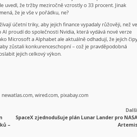
 uvedl, že tržby meziročně vzrostly o 33 procent. Jinak
namená, že je vše v pořádku, ne?
vají účetní triky, aby jejich finance vypadaly růžověji, než v
 AI proudí do společnosti Nvidia, která vydává nové verze
ko Microsoft a Alphabet ale aktuálně odhadují, že jejich čip
e, aby zůstali konkurenceschopní – což je pravděpodobná
slabit jejich celkový výkon.
, newatlas.com, wired.com, pixabay.com
Dalš
m
SpaceX zjednodušuje plán Lunar Lander pro NAS
íků –
Artemi