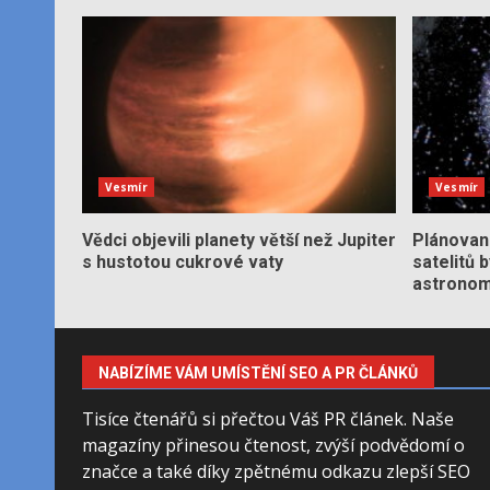
Vesmír
Vesmír
Vědci objevili planety větší než Jupiter
Plánované
s hustotou cukrové vaty
satelitů 
astronom
NABÍZÍME VÁM UMÍSTĚNÍ SEO A PR ČLÁNKŮ
Tisíce čtenářů si přečtou Váš PR článek. Naše
magazíny přinesou čtenost, zvýší podvědomí o
značce a také díky zpětnému odkazu zlepší SEO