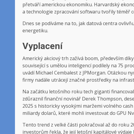
přetváří americkou ekonomiku. Harvardský ekono
a technologie zpracování softwaru tvořily téměř c
Dnes se podíváme na to, jak datová centra ovlivňují
energetiku.
Vyplacení
Americký akciový trh zažívá boom, především díky
související s umělou inteligencí podílely na 75 p
uvádí Michael Cembalest z JPMorgan. Otázkou nyní
firmy nadále utrácejí značné prostředky na infrast
Na začátku letošního roku tech giganti financovali
zdůraznil finanční novinář Derek Thompson, deset
2025 s historicky vysokými maržemi volného cash fl
miliardy dolarů, které mohli investovat do GPU Nv
Tento trend z velké části pokračoval až do roku 
investorům řekla, že její letošní kapitálové výdaje