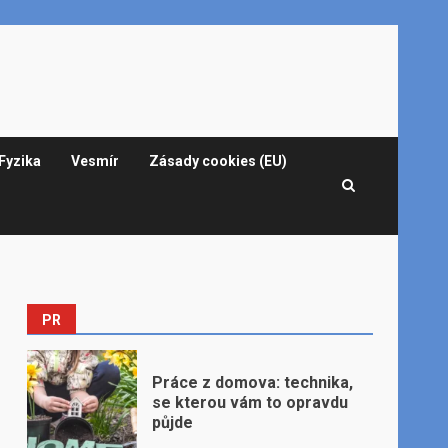
Fyzika
Vesmír
Zásady cookies (EU)
PR
Práce z domova: technika,
se kterou vám to opravdu
půjde