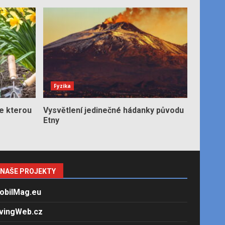
Fyzika
e kterou
Vysvětlení jedinečné hádanky původu
Etny
NAŠE PROJEKTY
obilMag.eu
ivingWeb.cz