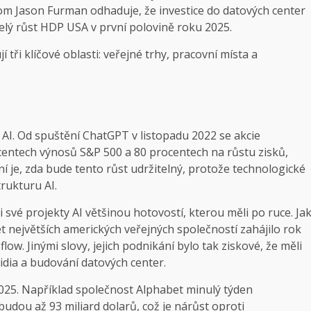
m Jason Furman odhaduje, že investice do datových center
elý růst HDP USA v první polovině roku 2025.
 tři klíčové oblasti: veřejné trhy, pracovní místa a
 AI. Od spuštění ChatGPT v listopadu 2022 se akcie
rocentech výnosů S&P 500 a 80 procentech na růstu zisků,
 je, zda bude tento růst udržitelný, protože technologické
rukturu AI.
 své projekty AI většinou hotovostí, kterou měli po ruce. Ja
 největších amerických veřejných společností zahájilo rok
ow. Jinými slovy, jejich podnikání bylo tak ziskové, že měli
idia a budování datových center.
2025. Například společnost Alphabet minulý týden
 budou až 93 miliard dolarů, což je nárůst oproti