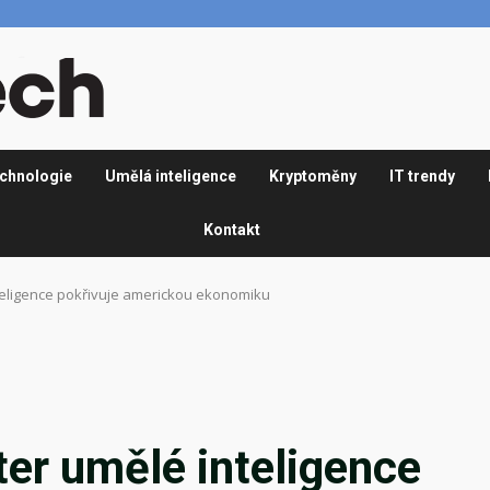
chnologie
Umělá inteligence
Kryptoměny
IT trendy
Kontakt
eligence pokřivuje americkou ekonomiku
er umělé inteligence