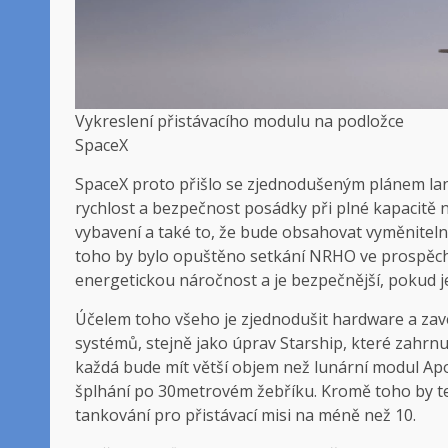
Vykreslení přistávacího modulu na podložce
SpaceX
SpaceX proto přišlo se zjednodušeným plánem land
rychlost a bezpečnost posádky při plné kapacitě n
vybavení a také to, že bude obsahovat vyměnitel
toho by bylo opuštěno setkání NRHO ve prospěch 
energetickou náročnost a je bezpečnější, pokud j
Účelem toho všeho je zjednodušit hardware a zavé
systémů, stejně jako úprav Starship, které zahrnu
každá bude mít větší objem než lunární modul Ap
šplhání po 30metrovém žebříku. Kromě toho by ten
tankování pro přistávací misi na méně než 10.