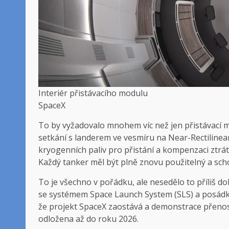
Interiér přistávacího modulu
SpaceX
To by vyžadovalo mnohem víc než jen přistávací m
setkání s landerem ve vesmíru na Near-Rectiline
kryogenních paliv pro přistání a kompenzaci ztr
Každý tanker měl být plně znovu použitelný a sch
To je všechno v pořádku, ale nesedělo to příliš do
se systémem Space Launch System (SLS) a posádko
že projekt SpaceX zaostává a demonstrace přen
odložena až do roku 2026.