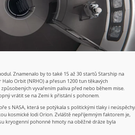
odul. Znamenalo by to také 15 až 30 startů Starship na
ar Halo Orbit (NRHO) a přesun 1200 tun těkavých
át způsobených vyvařením paliva před nebo během mise.
opný vrátit se na Zemi k přistání s pohonem.
bře s NASA, která se potýkala s politickými tlaky i neúspěchy
u kosmické lodi Orion. Zvláště nepříjemným faktorem je,
osu kryogenní pohonné hmoty na oběžné dráze byla