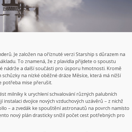
erů. Je založen na oříznuté verzi Starship s důrazem na
ákladu. To znamená, že z plavidla přijdete o spoustu
né nádrže a další součásti pro úsporu hmotnosti. Kromě
schůzky na nízké oběžné dráze Měsíce, která má nižší
e potřeba mise přerušit.
st milníky k urychlení schvalování různých palubních
jí instalaci dvojice nových vzduchových uzávěrů – z nichž
ollo – a zvedák ke spouštění astronautů na povrch namísto
to nový plán drasticky snížil počet cest potřebných pro