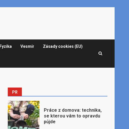
Fyzika
Vesmír
Zásady cookies (EU)
PR
Práce z domova: technika,
se kterou vám to opravdu
půjde