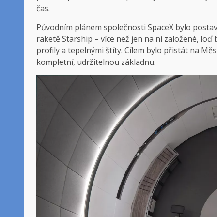
čas.
Původním plánem společnosti SpaceX bylo postavit
raketě Starship – více než jen na ní založené, lo
profily a tepelnými štíty. Cílem bylo přistát na Mě
kompletní, udržitelnou základnu.