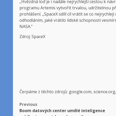
„Hvězdná loď je i nadále nejrychlejší cestou k ná
programu Artemis vytvořit trvalou, udržitelnou p
prohlášení. „SpaceX sdílí cíl vrátit se co nejrychle
odhodláním, jaké vrátilo lidské schopnosti vesm
NASA.“
Zdroj: SpaceX
Čerpáme z těchto zdrojů: google.com, science.org
Post
Previous
Boom datových center umělé inteligence