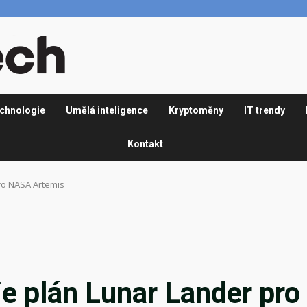
chnologie
Umělá inteligence
Kryptoměny
IT trendy
Kontakt
ro NASA Artemis
e plán Lunar Lander pro