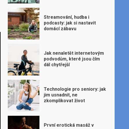
Streamování, hudba i
podcasty: jak si nastavit
domácí zábavu
Jak nenaletět internetovým
podvodům, které jsou čím
dál chytřejší
Technologie pro seniory: jak
jim usnadnit, ne
zkomplikovat život
První erotická masáž v