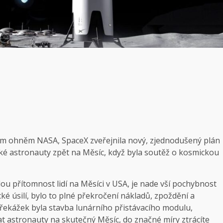
m ohněm NASA, SpaceX zveřejnila nový, zjednodušený plán
cké astronauty zpět na Měsíc, když byla soutěž o kosmickou
lou přítomnost lidí na Měsíci v USA, je nade vší pochybnost
ké úsilí, bylo to plné překročení nákladů, zpoždění a
řekážek byla stavba lunárního přistávacího modulu,
t astronauty na skutečný Měsíc, do značné míry ztrácíte