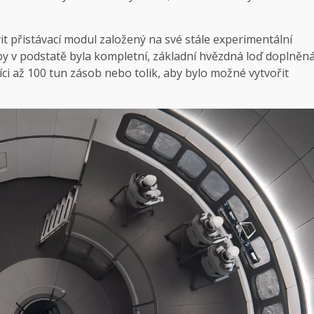
 přistávací modul založený na své stále experimentální
ď by v podstatě byla kompletní, základní hvězdná loď doplněn
síci až 100 tun zásob nebo tolik, aby bylo možné vytvořit