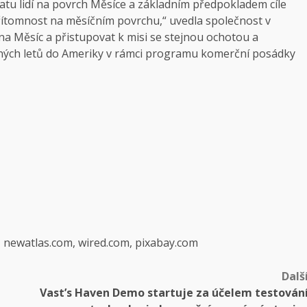
vratu lidí na povrch Měsíce a základním předpokladem cíle
řítomnost na měsíčním povrchu,“ uvedla společnost v
ji na Měsíc a přistupovat k misi se stejnou ochotou a
írných letů do Ameriky v rámci programu komerční posádky
, newatlas.com, wired.com, pixabay.com
Dalš
Vast’s Haven Demo startuje za účelem testován