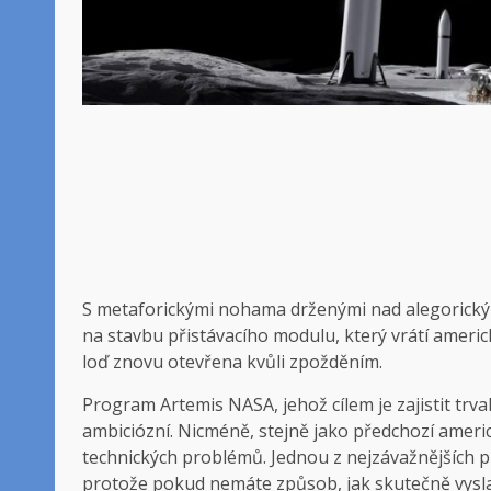
S metaforickými nohama drženými nad alegorický
na stavbu přistávacího modulu, který vrátí ameri
loď znovu otevřena kvůli zpožděním.
Program Artemis NASA, jehož cílem je zajistit trva
ambiciózní. Nicméně, stejně jako předchozí americ
technických problémů. Jednou z nejzávažnějších p
protože pokud nemáte způsob, jak skutečně vysla