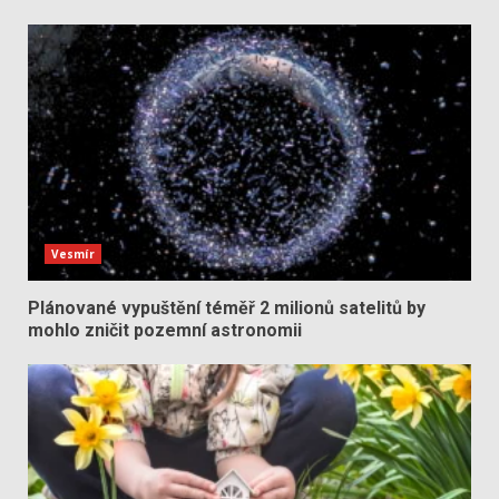
Vesmír
Plánované vypuštění téměř 2 milionů satelitů by
mohlo zničit pozemní astronomii