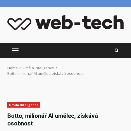
Skip
to
content
PRIMARY
MENU
Home
Umělá inteligence
Botto, milionář AI umělec, získává osobnost
Umělá inteligence
Botto, milionář AI umělec, získává
osobnost