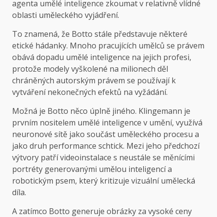
agenta umělé inteligence zkoumat v relativně vlídné
oblasti uměleckého vyjádření.
To znamená, že Botto stále představuje některé
etické hádanky. Mnoho pracujících umělců se právem
obává dopadu umělé inteligence na jejich profesi,
protože modely vyškolené na milionech děl
chráněných autorským právem se používají k
vytváření nekonečných efektů na vyžádání.
Možná je Botto něco úplně jiného. Klingemann je
prvním nositelem umělé inteligence v umění, využívá
neuronové sítě jako součást uměleckého procesu a
jako druh performance schtick. Mezi jeho předchozí
výtvory patří videoinstalace s neustále se měnícími
portréty generovanými umělou inteligencí a
robotickým psem, který kritizuje vizuální umělecká
díla.
A zatímco Botto generuje obrázky za vysoké ceny