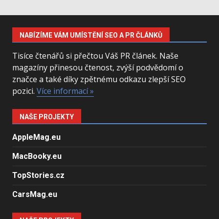
NABÍZÍME VÁM UMÍSTĚNÍ SEO A PR ČLÁNKŮ
Tisíce čtenářů si přečtou Váš PR článek. Naše
magazíny přinesou čtenost, zvýší podvědomí o
značce a také díky zpětnému odkazu zlepší SEO
pozici.
Více informací »
NAŠE PROJEKTY
AppleMag.eu
MacBooky.eu
TopStories.cz
CarsMag.eu