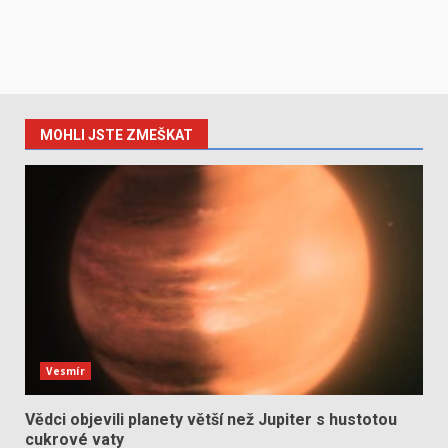
MOHLI JSTE ZMEŠKAT
Vesmír
Vědci objevili planety větší než Jupiter s hustotou
cukrové vaty