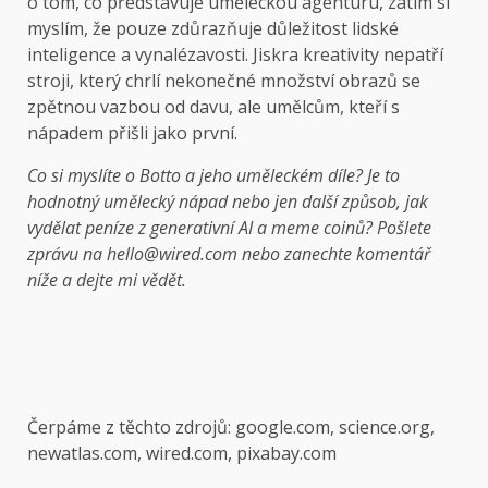
o tom, co představuje uměleckou agenturu, zatím si
myslím, že pouze zdůrazňuje důležitost lidské
inteligence a vynalézavosti. Jiskra kreativity nepatří
stroji, který chrlí nekonečné množství obrazů se
zpětnou vazbou od davu, ale umělcům, kteří s
nápadem přišli jako první.
Co si myslíte o Botto a jeho uměleckém díle? Je to
hodnotný umělecký nápad nebo jen další způsob, jak
vydělat peníze z generativní AI a meme coinů? Pošlete
zprávu na hello@wired.com nebo zanechte komentář
níže a dejte mi vědět.
Čerpáme z těchto zdrojů: google.com, science.org,
newatlas.com, wired.com, pixabay.com