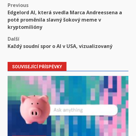
Post
Previous
Edgelord AI, která svedla Marca Andreessena a
navigation
poté proměnila slavný šokový meme v
kryptomilióny
Další
Každý soudní spor o AI v USA, vizualizovaný
SOUVISEJÍCÍ PŘÍSPĚVKY