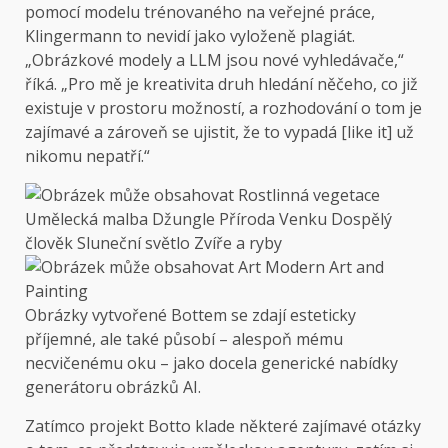
pomocí modelu trénovaného na veřejné práce,
Klingermann to nevidí jako vyloženě plagiát.
„Obrázkové modely a LLM jsou nové vyhledávače,“
říká. „Pro mě je kreativita druh hledání něčeho, co již
existuje v prostoru možností, a rozhodování o tom je
zajímavé a zároveň se ujistit, že to vypadá [like it] už
nikomu nepatří.“
Obrázky vytvořené Bottem se zdají esteticky
příjemné, ale také působí – alespoň mému
necvičenému oku – jako docela generické nabídky
generátoru obrázků AI.
Zatímco projekt Botto klade některé zajímavé otázky