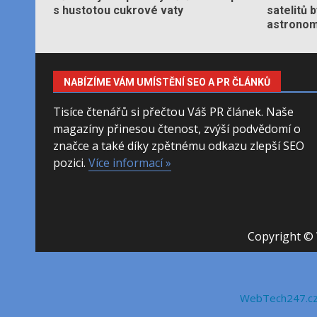
s hustotou cukrové vaty
satelitů 
astronom
NABÍZÍME VÁM UMÍSTĚNÍ SEO A PR ČLÁNKŮ
Tisíce čtenářů si přečtou Váš PR článek. Naše
magazíny přinesou čtenost, zvýší podvědomí o
značce a také díky zpětnému odkazu zlepší SEO
pozici.
Více informací »
Copyright © 
WebTech247.c