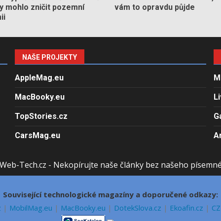
by mohlo zničit pozemní
vám to opravdu půjde
ii
NAŠE PROJEKTY
AppleMag.eu
M
MacBooky.eu
L
TopStories.cz
G
CarsMag.eu
A
Web-Tech.cz - Nekopírujte naše články bez našeho písemn
Související technologické magazíny a doporučené odkazy:
z
|
MobilMag.eu
|
MacBooky.eu
|
DotekSlova.cz
|
Ekoafin.cz
|
CZ