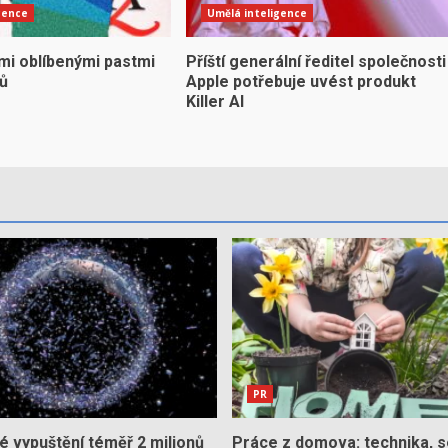
gence
Umělá inteligence
mi oblíbenými pastmi
Příští generální ředitel společnosti
yů
Apple potřebuje uvést produkt
Killer AI
PR
 vypuštění téměř 2 milionů
Práce z domova: technika, s