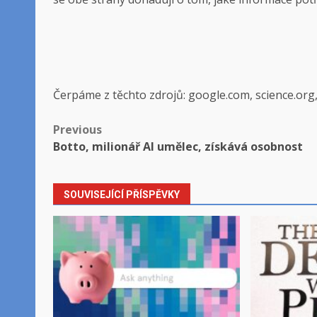
Čerpáme z těchto zdrojů: google.com, science.org
Post
Previous
Botto, milionář AI umělec, získává osobnost
navigation
SOUVISEJÍCÍ PŘÍSPĚVKY