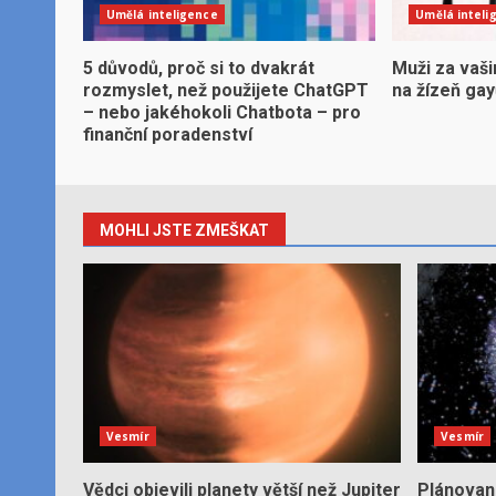
Umělá inteligence
Umělá inteli
5 důvodů, proč si to dvakrát
Muži za vaši
rozmyslet, než použijete ChatGPT
na žízeň ga
– nebo jakéhokoli Chatbota – pro
finanční poradenství
MOHLI JSTE ZMEŠKAT
Vesmír
Vesmír
Vědci objevili planety větší než Jupiter
Plánované