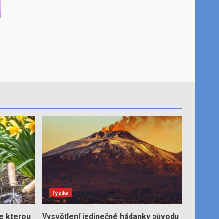
Fyzika
e kterou
Vysvětlení jedinečné hádanky původu