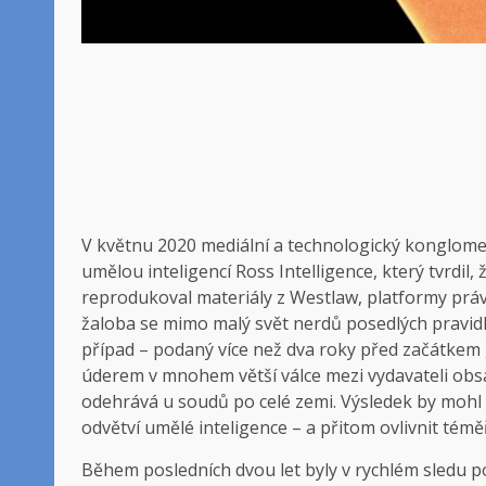
V květnu 2020
mediální a technologický konglome
umělou inteligencí Ross Intelligence, který tvrdil
reprodukoval materiály z Westlaw, platformy pr
žaloba se mimo malý svět nerdů posedlých pravidly
případ – podaný více než dva roky před začátkem
úderem v mnohem větší válce mezi vydavateli obsa
odehrává u soudů po celé zemi. Výsledek by mohl 
odvětví umělé inteligence – a přitom ovlivnit tém
Během posledních dvou let byly v rychlém sledu p