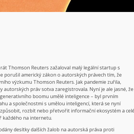
rát Thomson Reuters zažaloval malý legální startup s
, že porušil americký zákon o autorských právech tím, že
ávního výzkumu Thomson Reuters. Jak pandemie zuřila,
 autorských práv sotva zaregistrovala. Nyní je ale jasné, že
 generativního boomu umělé inteligence – byl prvním
hu a společnostmi s umělou inteligencí, která se nyní
způsobit, rozbít nebo přetvořit informační ekosystém a cel
ěř každého na internetu.
odány desítky dalších žalob na autorská práva proti