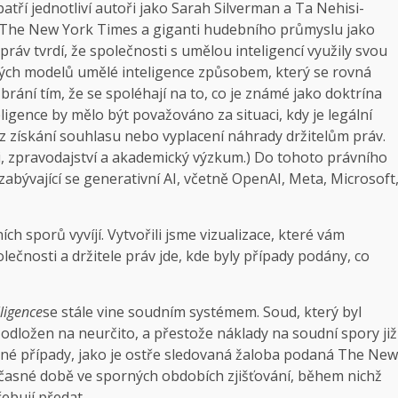
tří jednotliví autoři jako Sarah Silverman a Ta Nehisi-
ko The New York Times a giganti hudebního průmyslu jako
práv tvrdí, že společnosti s umělou inteligencí využily svou
nných modelů umělé inteligence způsobem, který se rovná
brání tím, že se spoléhají na to, co je známé jako doktrína
teligence by mělo být považováno za situaci, kdy je legální
 získání souhlasu nebo vyplacení náhrady držitelům práv.
dii, zpravodajství a akademický výzkum.) Do tohoto právního
abývající se generativní AI, včetně OpenAI, Meta, Microsoft
ch sporů vyvíjí. Vytvořili jsme vizualizace, které vám
ečnosti a držitele práv jde, kde byly případy podány, co
ligence
se stále vine soudním systémem. Soud, který byl
dložen na neurčito, a přestože náklady na soudní spory již
 Jiné případy, jako je ostře sledovaná žaloba podaná The New
učasné době ve sporných obdobích zjišťování, během nichž
ebují předat.