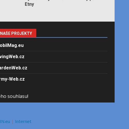
Etny
NAŠE PROJEKTY
obilMag.eu
ivingWeb.cz
ardenWeb.cz
rmy-Web.cz
ého souhlasu!
IN.eu
|
Internet