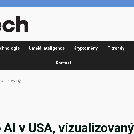
chnologie
Umělá inteligence
Kryptoměny
IT trendy
Kontakt
izualizovaný
 AI v USA, vizualizovaný