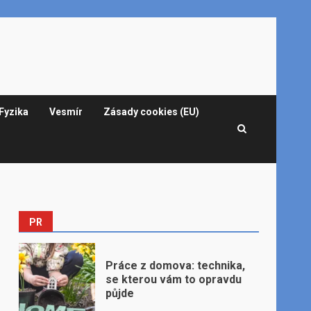
Fyzika
Vesmír
Zásady cookies (EU)
PR
Práce z domova: technika,
se kterou vám to opravdu
půjde