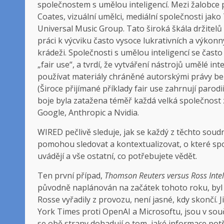
společnostem s umělou inteligencí. Mezi žalobce pa
Coates, vizuální umělci, mediální společnosti ja
Universal Music Group. Tato široká škála držitelů 
práci k výcviku často vysoce lukrativních a výko
krádeži. Společnosti s umělou inteligencí se často 
„fair use“, a tvrdí, že vytváření nástrojů umělé in
používat materiály chráněné autorskými právy bez
(Široce přijímané příklady fair use zahrnují paro
boje byla zatažena téměř každá velká společnost z
Google, Anthropic a Nvidia.
WIRED pečlivě sleduje, jak se každý z těchto soudní
pomohou sledovat a kontextualizovat, o které spol
uvádějí a vše ostatní, co potřebujete vědět.
Ten první případ,
Thomson Reuters versus Ross Intel
původně naplánován na začátek tohoto roku, byl o
Rosse vyřadily z provozu, není jasné, kdy skončí.
York Times proti OpenAI a Microsoftu, jsou v so
se obě strany dohadují o tom, jaké informace potř