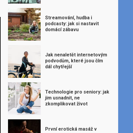
Streamování, hudba i
podcasty: jak si nastavit
domácí zábavu
Jak nenaletět internetovým
podvodům, které jsou čím
dál chytřejší
Technologie pro seniory: jak
jim usnadnit, ne
zkomplikovat život
První erotická masáž v