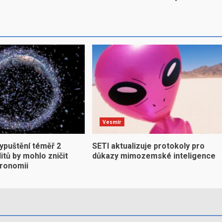
Vesmír
ypuštění téměř 2
SETI aktualizuje protokoly pro
litů by mohlo zničit
důkazy mimozemské inteligence
ronomii