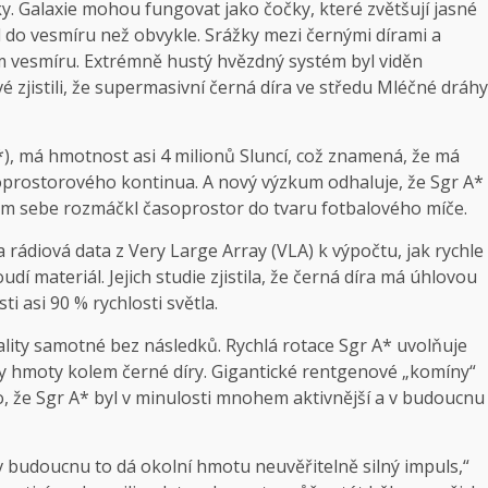
ky. Galaxie mohou fungovat jako čočky, které zvětšují jasné
 do vesmíru než obvykle. Srážky mezi černými dírami a
 vesmíru. Extrémně hustý hvězdný systém byl viděn
 zjistili, že supermasivní černá díra ve středu Mléčné dráhy
*), má hmotnost asi 4 milionů Sluncí, což znamená, že má
prostorového kontinua. A nový výzkum odhaluje, že Sgr A*
olem sebe rozmáčkl časoprostor do tvaru fotbalového míče.
rádiová data z Very Large Array (VLA) k výpočtu, jak rychle
udí materiál. Jejich studie zjistila, že černá díra má úhlovou
i asi 90 % rychlosti světla.
lity samotné bez následků. Rychlá rotace Sgr A* uvolňuje
vy hmoty kolem černé díry. Gigantické rentgenové „komíny“
, že Sgr A* byl v minulosti mnohem aktivnější a v budoucnu
 v budoucnu to dá okolní hmotu neuvěřitelně silný impuls,“