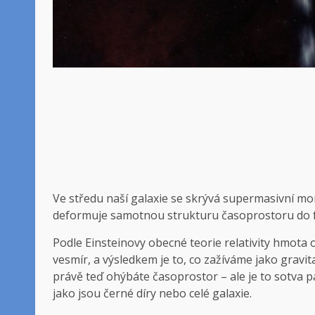
Ve středu naší galaxie se skrývá supermasivní mons
deformuje samotnou strukturu časoprostoru do f
Podle Einsteinovy ​​obecné teorie relativity hmot
vesmír, a výsledkem je to, co zažíváme jako gravit
právě teď ohýbáte časoprostor – ale je to sotva
jako jsou černé díry nebo celé galaxie.