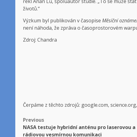
řekl Anan Lu, spoluautor studie. „To se může stát
životů.“
Výzkum byl publikován v časopise
Měsíční oznámen
není náhoda, že zpráva o časoprostorovém warpu 
Zdroj: Chandra
Čerpáme z těchto zdrojů: google.com, science.org
Post
Previous
NASA testuje hybridní anténu pro laserovou a
navigation
rádiovou vesmírnou komunikaci