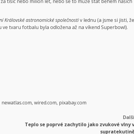
 za tisíc nebo milion let, nebo se to může stát během našich
í Královské astronomické společnosti
v lednu (a jsme si jisti, ž
ve tvaru fotbalu byla odložena až na víkend Superbowl).
, newatlas.com, wired.com, pixabay.com
Dalš
Teplo se poprvé zachytilo jako zvukové vlny 
supratekutin