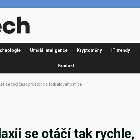
chnologie
Umělá inteligence
Kryptoměny
IT trendy
Kontakt
e, že se točí časoprostor do fotbalového míče
axii se otáčí tak rychle,