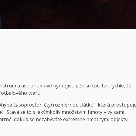
trum a astronomové nyní zjistili, že se točí tak rychle, že
otbalového tvaru.
a ohýbá časoprostor, čtyřrozměrnou „látku“, která prostupuj
aci. Stává se to s jakýmkoliv množstvím hmoty – vy sami
 patrné, dokud se nezabýváte extrémně hmotnými objekty,