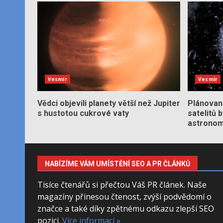
Vesmír
Vesmír
Vědci objevili planety větší než Jupiter
Plánované
s hustotou cukrové vaty
satelitů 
astronom
NABÍZÍME VÁM UMÍSTĚNÍ SEO A PR ČLÁNKŮ
Tisíce čtenářů si přečtou Váš PR článek. Naše
magazíny přinesou čtenost, zvýší podvědomí o
značce a také díky zpětnému odkazu zlepší SEO
pozici.
Více informací »