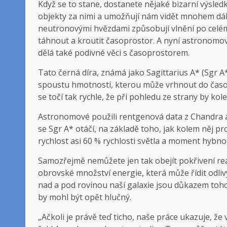
Když se to stane, dostanete nějaké bizarní výsled
objekty za nimi a umožňují nám vidět mnohem dál
neutronovými hvězdami způsobují vlnění po celém
táhnout a kroutit časoprostor. A nyní astronomové
dělá také podivné věci s časoprostorem.
Tato černá díra, známá jako Sagittarius A* (Sgr A
spoustu hmotnosti, kterou může vrhnout do časo
se točí tak rychle, že při pohledu ze strany by k
Astronomové použili rentgenová data z Chandra a 
se Sgr A* otáčí, na základě toho, jak kolem něj pro
rychlost asi 60 % rychlosti světla a moment hybnost
Samozřejmě nemůžete jen tak obejít pokřivení rea
obrovské množství energie, která může řídit odli
nad a pod rovinou naší galaxie jsou důkazem toho
by mohl být opět hlučný.
„Ačkoli je právě teď ticho, naše práce ukazuje, že