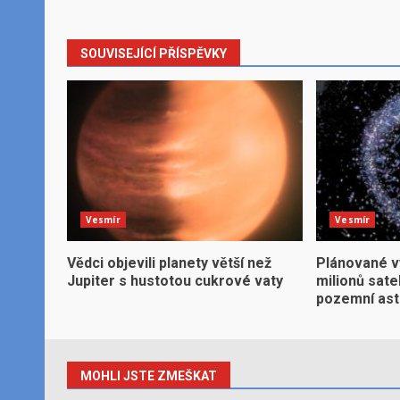
SOUVISEJÍCÍ PŘÍSPĚVKY
Vesmír
Vesmír
Vědci objevili planety větší než
Plánované v
Jupiter s hustotou cukrové vaty
milionů sate
pozemní ast
MOHLI JSTE ZMEŠKAT