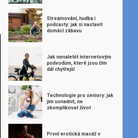
Streamování, hudba i
podcasty: jak si nastavit
domácí zábavu
Jak nenaletět internetovým
podvodům, které jsou čím
dál chytřejší
Technologie pro seniory: jak
jim usnadnit, ne
zkomplikovat život
První erotická masáž v