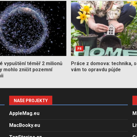
PR
 vypuštění téměř 2 milionů
Práce z domova: technika, s
by mohlo zničit pozemní
vám to opravdu půjde
ii
NAŠE PROJEKTY
AppleMag.eu
M
MacBooky.eu
L