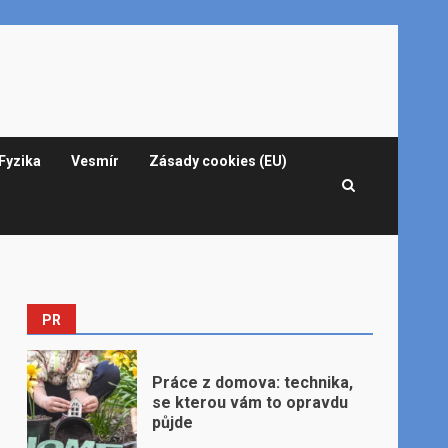
Fyzika
Vesmír
Zásady cookies (EU)
PR
Práce z domova: technika,
se kterou vám to opravdu
půjde