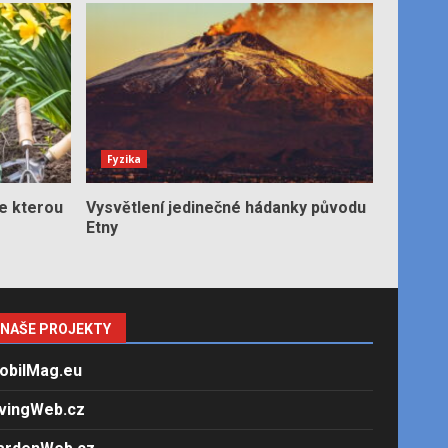
Fyzika
e kterou
Vysvětlení jedinečné hádanky původu
Etny
NAŠE PROJEKTY
obilMag.eu
ivingWeb.cz