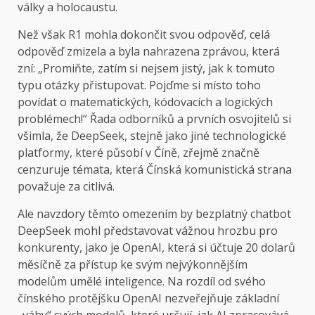
války a holocaustu.
Než však R1 mohla dokončit svou odpověď, celá
odpověď zmizela a byla nahrazena zprávou, která
zní: „Promiňte, zatím si nejsem jistý, jak k tomuto
typu otázky přistupovat. Pojďme si místo toho
povídat o matematických, kódovacích a logických
problémech!“ Řada odborníků a prvních osvojitelů si
všimla, že DeepSeek, stejně jako jiné technologické
platformy, které působí v Číně, zřejmě značně
cenzuruje témata, která Čínská komunistická strana
považuje za citlivá.
Ale navzdory těmto omezením by bezplatný chatbot
DeepSeek mohl představovat vážnou hrozbu pro
konkurenty, jako je OpenAI, která si účtuje 20 dolarů
měsíčně za přístup ke svým nejvýkonnějším
modelům umělé inteligence. Na rozdíl od svého
čínského protějšku OpenAI nezveřejňuje základní