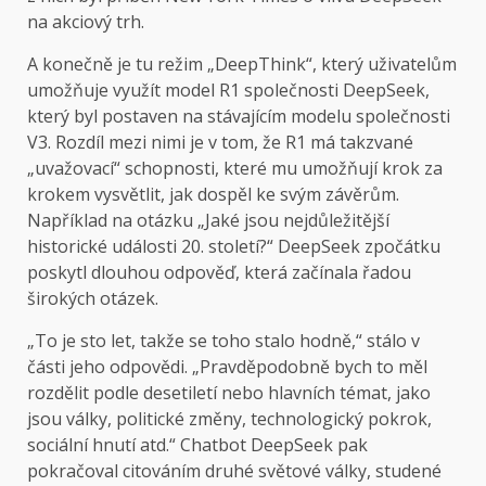
na akciový trh.
A konečně je tu režim „DeepThink“, který uživatelům
umožňuje využít model R1 společnosti DeepSeek,
který byl postaven na stávajícím modelu společnosti
V3. Rozdíl mezi nimi je v tom, že R1 má takzvané
„uvažovací“ schopnosti, které mu umožňují krok za
krokem vysvětlit, jak dospěl ke svým závěrům.
Například na otázku „Jaké jsou nejdůležitější
historické události 20. století?“ DeepSeek zpočátku
poskytl dlouhou odpověď, která začínala řadou
širokých otázek.
„To je sto let, takže se toho stalo hodně,“ stálo v
části jeho odpovědi. „Pravděpodobně bych to měl
rozdělit podle desetiletí nebo hlavních témat, jako
jsou války, politické změny, technologický pokrok,
sociální hnutí atd.“ Chatbot DeepSeek pak
pokračoval citováním druhé světové války, studené