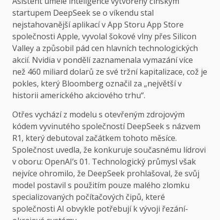
Asistent umělé inteligence vytvořený čínským
startupem DeepSeek se o víkendu stal
nejstahovanější aplikací v App Storu App Store
společnosti Apple, vyvolal šokové vlny přes Silicon
Valley a způsobil pád cen hlavních technologických
akcií. Nvidia v pondělí zaznamenala vymazání více
než 460 miliard dolarů ze své tržní kapitalizace, což je
pokles, který Bloomberg označil za „největší v
historii amerického akciového trhu“.
Otřes vychází z modelu s otevřeným zdrojovým
kódem vyvinutého společností DeepSeek s názvem
R1, který debutoval začátkem tohoto měsíce.
Společnost uvedla, že konkuruje současnému lídrovi
v oboru: OpenAI’s 01. Technologický průmysl však
nejvíce ohromilo, že DeepSeek prohlašoval, že svůj
model postavil s použitím pouze malého zlomku
specializovaných počítačových čipů, které
společnosti AI obvykle potřebují k vývoji řezání-