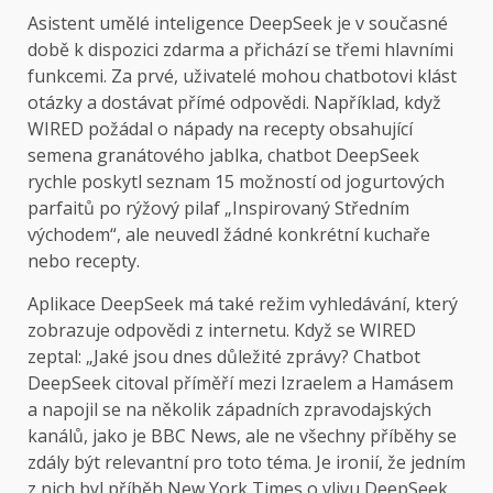
Asistent umělé inteligence DeepSeek je v současné
době k dispozici zdarma a přichází se třemi hlavními
funkcemi. Za prvé, uživatelé mohou chatbotovi klást
otázky a dostávat přímé odpovědi. Například, když
WIRED požádal o nápady na recepty obsahující
semena granátového jablka, chatbot DeepSeek
rychle poskytl seznam 15 možností od jogurtových
parfaitů po rýžový pilaf „Inspirovaný Středním
východem“, ale neuvedl žádné konkrétní kuchaře
nebo recepty.
Aplikace DeepSeek má také režim vyhledávání, který
zobrazuje odpovědi z internetu. Když se WIRED
zeptal: „Jaké jsou dnes důležité zprávy? Chatbot
DeepSeek citoval příměří mezi Izraelem a Hamásem
a napojil se na několik západních zpravodajských
kanálů, jako je BBC News, ale ne všechny příběhy se
zdály být relevantní pro toto téma. Je ironií, že jedním
z nich byl příběh New York Times o vlivu DeepSeek