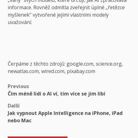
„váhy“ svých modelů, které určují, jak AI zpracovává
informace. Rovněž odmítla zveřejnit úplné „řetězce
myšlenek“ vytvořené jejími vlastními modely
uvažování.
Čerpáme z těchto zdrojů: google.com, science.org,
newatlas.com, wired.com, pixabay.com
Post
Previous
Čím méně lidí o AI ví, tím více se jim líbí
navigation
Další
Jak vypnout Apple Intelligence na iPhone, iPad
nebo Mac