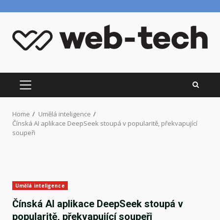
Skip
to
content
PRIMARY
MENU
Home
Umělá inteligence
Čínská AI aplikace DeepSeek stoupá v popularitě, překvapující
soupeři
Umělá inteligence
Čínská AI aplikace DeepSeek stoupá v
popularitě, překvapující soupeři