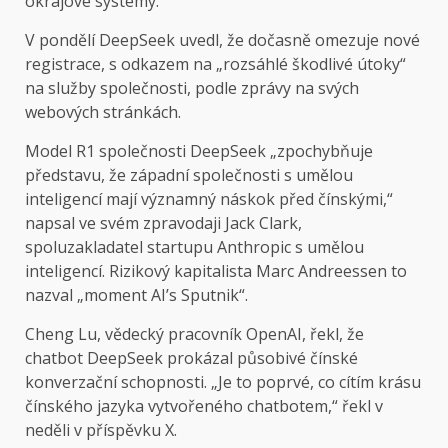
okrajové systémy.
V pondělí DeepSeek uvedl, že dočasně omezuje nové
registrace, s odkazem na „rozsáhlé škodlivé útoky“
na služby společnosti, podle zprávy na svých
webových stránkách.
Model R1 společnosti DeepSeek „zpochybňuje
představu, že západní společnosti s umělou
inteligencí mají významný náskok před čínskými,“
napsal ve svém zpravodaji Jack Clark,
spoluzakladatel startupu Anthropic s umělou
inteligencí. Rizikový kapitalista Marc Andreessen to
nazval „moment AI’s Sputnik“.
Cheng Lu, vědecký pracovník OpenAI, řekl, že
chatbot DeepSeek prokázal působivé čínské
konverzační schopnosti. „Je to poprvé, co cítím krásu
čínského jazyka vytvořeného chatbotem,“ řekl v
neděli v příspěvku X.