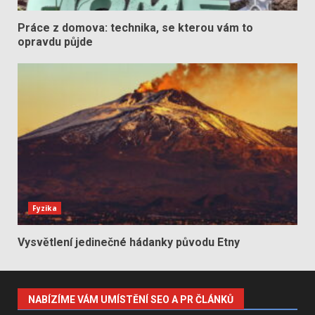
Práce z domova: technika, se kterou vám to
opravdu půjde
Fyzika
Vysvětlení jedinečné hádanky původu Etny
NABÍZÍME VÁM UMÍSTĚNÍ SEO A PR ČLÁNKŮ