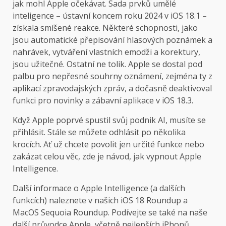
jak mohl Apple očekávat. Sada prvků umělé
inteligence – ústavní koncem roku 2024 v iOS 18.1 –
získala smíšené reakce. Některé schopnosti, jako
jsou automatické přepisování hlasových poznámek a
nahrávek, vytváření vlastních emodži a korektury,
jsou užitečné. Ostatní ne tolik. Apple se dostal pod
palbu pro nepřesné souhrny oznámení, zejména ty z
aplikací zpravodajských zpráv, a dočasně deaktivoval
funkci pro novinky a zábavní aplikace v iOS 18.3.
Když Apple poprvé spustil svůj podnik AI, musíte se
přihlásit. Stále se můžete odhlásit po několika
krocích. Ať už chcete povolit jen určité funkce nebo
zakázat celou věc, zde je návod, jak vypnout Apple
Intelligence.
Další informace o Apple Intelligence (a dalších
funkcích) naleznete v našich iOS 18 Roundup a
MacOS Sequoia Roundup. Podívejte se také na naše
další průvodce Apple, včetně nejlepších iPhonů,