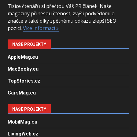
Tisíce čtenářů si přečtou Váš PR článek. Naše
magazíny přinesou čtenost, zvýší podvědomí o
značce a také díky zpětnému odkazu zlepší SEO
pozici.
Více informací »
NAŠE PROJEKTY
AppleMag.eu
MacBooky.eu
TopStories.cz
CarsMag.eu
NAŠE PROJEKTY
MobilMag.eu
LivingWeb.cz