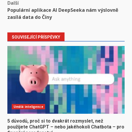
Další
Populární aplikace AI DeepSeeka nám výslovně
zasílá data do Číny
SOUVISEJÍCÍ PŘÍSPĚVKY
Umělá inteligence
5 důvodů, proč si to dvakrát rozmyslet, než
použijete ChatGPT – nebo jakéhokoli Chatbota – pro