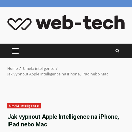
Skip
to
content
PRIMARY
MENU
Home
Umělá inteligence
Jak vypnout Apple Intelligence na iPhone, iPad nebo Mac
Umělá inteligence
Jak vypnout Apple Intelligence na iPhone,
iPad nebo Mac