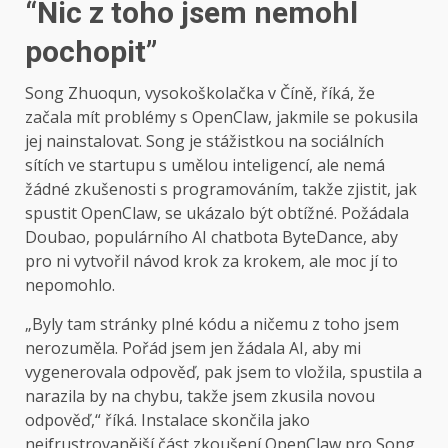
“Nic z toho jsem nemohl
pochopit”
Song Zhuoqun, vysokoškolačka v Číně, říká, že
začala mít problémy s OpenClaw, jakmile se pokusila
jej nainstalovat. Song je stážistkou na sociálních
sítích ve startupu s umělou inteligencí, ale nemá
žádné zkušenosti s programováním, takže zjistit, jak
spustit OpenClaw, se ukázalo být obtížné. Požádala
Doubao, populárního AI chatbota ByteDance, aby
pro ni vytvořil návod krok za krokem, ale moc jí to
nepomohlo.
„Byly tam stránky plné kódu a ničemu z toho jsem
nerozuměla. Pořád jsem jen žádala AI, aby mi
vygenerovala odpověď, pak jsem to vložila, spustila a
narazila by na chybu, takže jsem zkusila novou
odpověď,“ říká. Instalace skončila jako
nejfrustrovanější část zkoušení OpenClaw pro Song