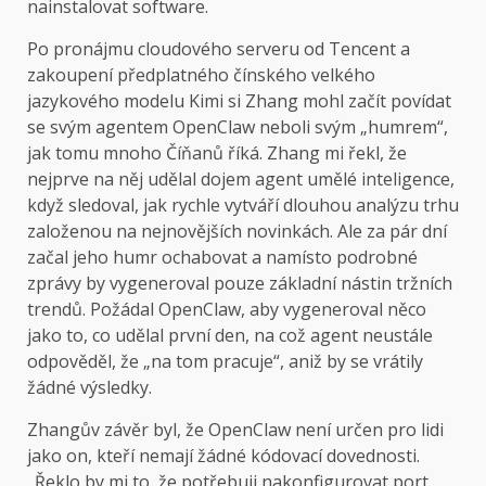
nainstalovat software.
Po pronájmu cloudového serveru od Tencent a
zakoupení předplatného čínského velkého
jazykového modelu Kimi si Zhang mohl začít povídat
se svým agentem OpenClaw neboli svým „humrem“,
jak tomu mnoho Číňanů říká. Zhang mi řekl, že
nejprve na něj udělal dojem agent umělé inteligence,
když sledoval, jak rychle vytváří dlouhou analýzu trhu
založenou na nejnovějších novinkách. Ale za pár dní
začal jeho humr ochabovat a namísto podrobné
zprávy by vygeneroval pouze základní nástin tržních
trendů. Požádal OpenClaw, aby vygeneroval něco
jako to, co udělal první den, na což agent neustále
odpověděl, že „na tom pracuje“, aniž by se vrátily
žádné výsledky.
Zhangův závěr byl, že OpenClaw není určen pro lidi
jako on, kteří nemají žádné kódovací dovednosti.
„Řeklo by mi to, že potřebuji nakonfigurovat port