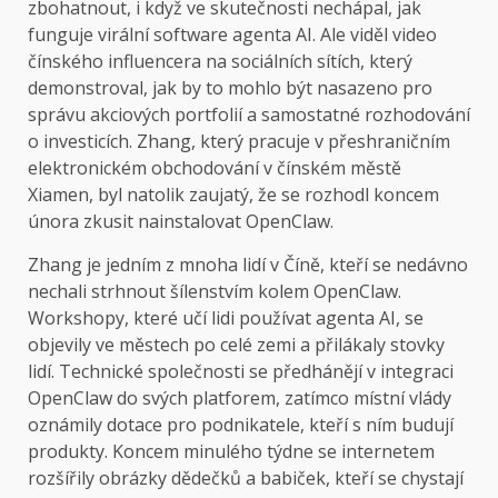
zbohatnout, i když ve skutečnosti nechápal, jak
funguje virální software agenta AI. Ale viděl video
čínského influencera na sociálních sítích, který
demonstroval, jak by to mohlo být nasazeno pro
správu akciových portfolií a samostatné rozhodování
o investicích. Zhang, který pracuje v přeshraničním
elektronickém obchodování v čínském městě
Xiamen, byl natolik zaujatý, že se rozhodl koncem
února zkusit nainstalovat OpenClaw.
Zhang je jedním z mnoha lidí v Číně, kteří se nedávno
nechali strhnout šílenstvím kolem OpenClaw.
Workshopy, které učí lidi používat agenta AI, se
objevily ve městech po celé zemi a přilákaly stovky
lidí. Technické společnosti se předhánějí v integraci
OpenClaw do svých platforem, zatímco místní vlády
oznámily dotace pro podnikatele, kteří s ním budují
produkty. Koncem minulého týdne se internetem
rozšířily obrázky dědečků a babiček, kteří se chystají