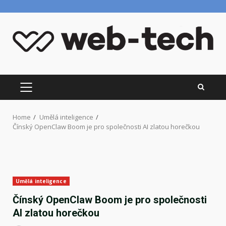
Skip
to
content
PRIMARY
MENU
Home
Umělá inteligence
Čínský OpenClaw Boom je pro společnosti AI zlatou horečkou
Umělá inteligence
Čínský OpenClaw Boom je pro společnosti
AI zlatou horečkou