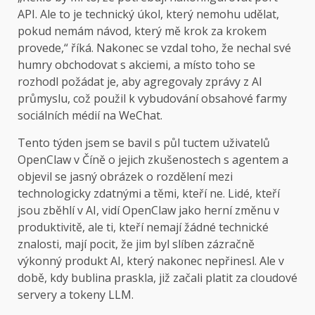
API. Ale to je technický úkol, který nemohu udělat,
pokud nemám návod, který mě krok za krokem
provede,“ říká. Nakonec se vzdal toho, že nechal své
humry obchodovat s akciemi, a místo toho se
rozhodl požádat je, aby agregovaly zprávy z AI
průmyslu, což použil k vybudování obsahové farmy
sociálních médií na WeChat.
Tento týden jsem se bavil s půl tuctem uživatelů
OpenClaw v Číně o jejich zkušenostech s agentem a
objevil se jasný obrázek o rozdělení mezi
technologicky zdatnými a těmi, kteří ne. Lidé, kteří
jsou zběhlí v AI, vidí OpenClaw jako herní změnu v
produktivitě, ale ti, kteří nemají žádné technické
znalosti, mají pocit, že jim byl slíben zázračně
výkonný produkt AI, který nakonec nepřinesl. Ale v
době, kdy bublina praskla, již začali platit za cloudové
servery a tokeny LLM.