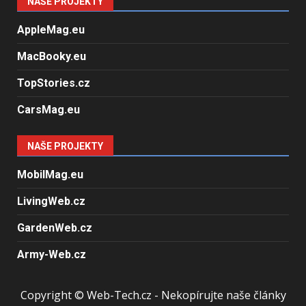
NAŠE PROJEKTY
AppleMag.eu
MacBooky.eu
TopStories.cz
CarsMag.eu
NAŠE PROJEKTY
MobilMag.eu
LivingWeb.cz
GardenWeb.cz
Army-Web.cz
Copyright © Web-Tech.cz - Nekopírujte naše články