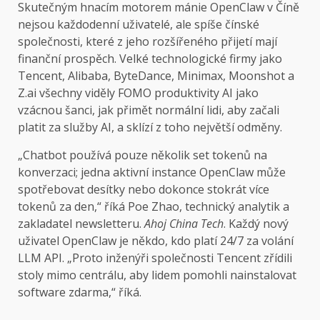
Skutečným hnacím motorem mánie OpenClaw v Číně
nejsou každodenní uživatelé, ale spíše čínské
společnosti, které z jeho rozšířeného přijetí mají
finanční prospěch. Velké technologické firmy jako
Tencent, Alibaba, ByteDance, Minimax, Moonshot a
Z.ai všechny viděly FOMO produktivity AI jako
vzácnou šanci, jak přimět normální lidi, aby začali
platit za služby AI, a sklízí z toho největší odměny.
„Chatbot používá pouze několik set tokenů na
konverzaci; jedna aktivní instance OpenClaw může
spotřebovat desítky nebo dokonce stokrát více
tokenů za den,“ říká Poe Zhao, technický analytik a
zakladatel newsletteru.
Ahoj China Tech
. Každý nový
uživatel OpenClaw je někdo, kdo platí 24/7 za volání
LLM API. „Proto inženýři společnosti Tencent zřídili
stoly mimo centrálu, aby lidem pomohli nainstalovat
software zdarma,“ říká.