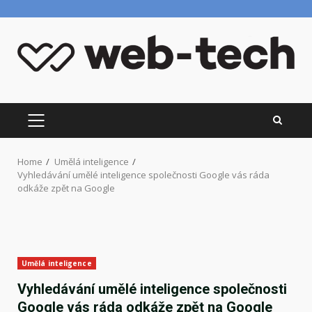
Skip
to
content
PRIMARY
MENU
Home
Umělá inteligence
Vyhledávání umělé inteligence společnosti Google vás ráda
odkáže zpět na Google
Umělá inteligence
Vyhledávání umělé inteligence společnosti
Google vás ráda odkáže zpět na Google