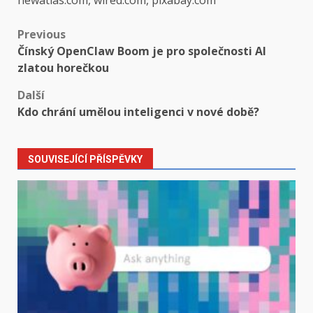
newatlas.com, wired.com, pixabay.com
Post
Previous
Čínský OpenClaw Boom je pro společnosti AI
navigation
zlatou horečkou
Další
Kdo chrání umělou inteligenci v nové době?
SOUVISEJÍCÍ PŘÍSPĚVKY