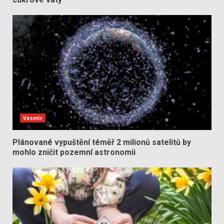
Vesmír
Plánované vypuštění téměř 2 milionů satelitů by
mohlo zničit pozemní astronomii