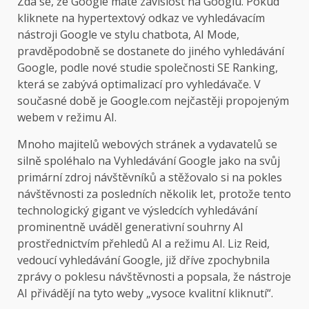
Zdá se, že Google
máte závislost na Googlu. Pokud
kliknete na hypertextový odkaz ve vyhledávacím
nástroji Google ve stylu chatbota, AI Mode,
pravděpodobně se dostanete do jiného vyhledávání
Google, podle nové studie společnosti SE Ranking,
která se zabývá optimalizací pro vyhledávače. V
současné době je Google.com nejčastěji propojeným
webem v režimu AI.
Mnoho majitelů webových stránek a vydavatelů se
silně spoléhalo na Vyhledávání Google jako na svůj
primární zdroj návštěvníků a stěžovalo si na pokles
návštěvnosti za posledních několik let, protože tento
technologický gigant ve výsledcích vyhledávání
prominentně uváděl generativní souhrny AI
prostřednictvím přehledů AI a režimu AI. Liz Reid,
vedoucí vyhledávání Google, již dříve zpochybnila
zprávy o poklesu návštěvnosti a popsala, že nástroje
AI přivádějí na tyto weby „vysoce kvalitní kliknutí“.