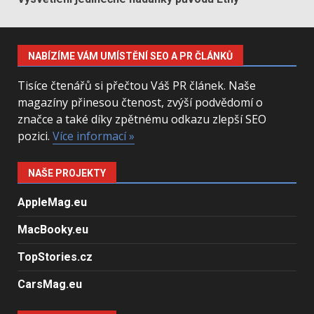
NABÍZÍME VÁM UMÍSTĚNÍ SEO A PR ČLÁNKŮ
Tisíce čtenářů si přečtou Váš PR článek. Naše
magazíny přinesou čtenost, zvýší podvědomí o
značce a také díky zpětnému odkazu zlepší SEO
pozici.
Více informací »
NAŠE PROJEKTY
AppleMag.eu
MacBooky.eu
TopStories.cz
CarsMag.eu