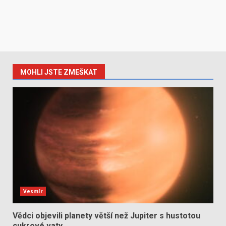
MOHLI JSTE ZMEŠKAT
Vesmír
Vědci objevili planety větší než Jupiter s hustotou
cukrové vaty