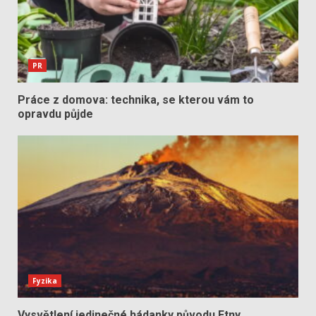
PR
Práce z domova: technika, se kterou vám to
opravdu půjde
Fyzika
Vysvětlení jedinečné hádanky původu Etny