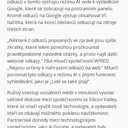
odkazů v tomto výstupu režimu AI vede k výsledkům
Google, které se zobrazují na postranním panelu.
Kromě odkazů na Google výstup obsahoval tři
tlačítka, která na konci odstavců odkazují na zdroje
třetích stran.
„Některé z odkazů popsaných ve zprávě jsou spíše
zkratky, které lidem pomohou prozkoumat
pravděpodobné následné otázky, a proto najít další
webové odkazy,“ říká mluvčí společnosti WIRED.
„Nejsou určeny k nahrazení odkazů na web.“ Mluvčí
porovnal tyto odkazy v režimu AI s jinými funkcemi
vyhledávání, jako je „Lidé se také ptají“.
Rušivý vzestup sociálních médií v minulosti vyvolal
vášnivé diskuse mezi společnostmi ze Silicon Valley,
které se snaží využít nové technologie, a vydavateli,
kteří se obávají možného poklesu návštěvnosti.
Partnerské dohody mezi technologickými
společnostmi, jako je Google, a vydavateli byly