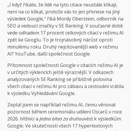
„I když říkáte, že lidé na tyto citace neustále klikají,
není na co klikat, protože vás to jen přenese na jiný
výsledek Google,“ říká Mordy Oberstein, odborník na
SEO a vedoucí značky v SE Ranking. V současné době
vede odhadem 17 procent celkových citací v režimu AI
zpět ke Googlu. To je trojnásobný nárůst oproti
minulému roku. Druhý nejcitovanější web v režimu
AI? YouTube, další společnost Google.
Přítomnost společnosti Google v citacích režimu AI je
v určitých výklencích ještě výraznější. V odkazech
analyzovaných SE Ranking se přibližně polovina
všech citací v režimu AI pro zábavu a cestování vrátila
k výsledku Vyhledávání Google.
Zeptal jsem se například režimu AI, čemu věnovat
pozornost během ceremoniálu udílení Oscarů v roce
2026.
hříšníci
a
Jedna bitva za druhou
vést k výsledkům
Google. Ve skutečnosti všech 17 hypertextových