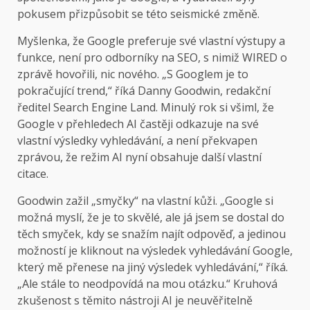
pokusem přizpůsobit se této seismické změně.
Myšlenka, že Google preferuje své vlastní výstupy a
funkce, není pro odborníky na SEO, s nimiž WIRED o
zprávě hovořili, nic nového. „S Googlem je to
pokračující trend,“ říká Danny Goodwin, redakční
ředitel Search Engine Land. Minulý rok si všiml, že
Google v přehledech AI častěji odkazuje na své
vlastní výsledky vyhledávání, a není překvapen
zprávou, že režim AI nyní obsahuje další vlastní
citace.
Goodwin zažil „smyčky“ na vlastní kůži. „Google si
možná myslí, že je to skvělé, ale já jsem se dostal do
těch smyček, kdy se snažím najít odpověď, a jedinou
možností je kliknout na výsledek vyhledávání Google,
který mě přenese na jiný výsledek vyhledávání,“ říká.
„Ale stále to neodpovídá na mou otázku.“ Kruhová
zkušenost s těmito nástroji AI je neuvěřitelně