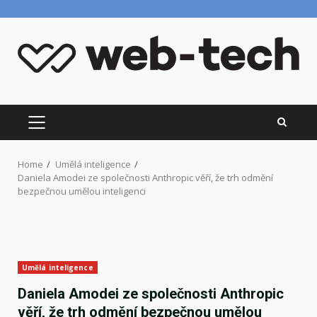
Skip
to
content
PRIMARY
MENU
Home
Umělá inteligence
Daniela Amodei ze společnosti Anthropic věří, že trh odmění
bezpečnou umělou inteligenci
Umělá inteligence
Daniela Amodei ze společnosti Anthropic
věří, že trh odmění bezpečnou umělou