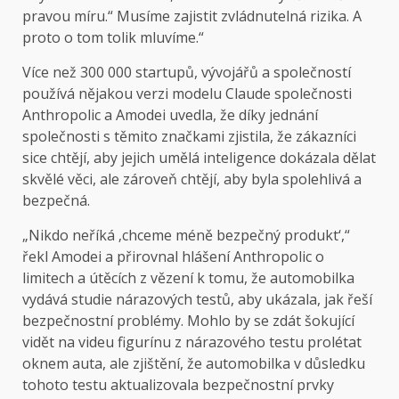
pravou míru.“ Musíme zajistit zvládnutelná rizika. A
proto o tom tolik mluvíme.“
Více než 300 000 startupů, vývojářů a společností
používá nějakou verzi modelu Claude společnosti
Anthropolic a Amodei uvedla, že díky jednání
společnosti s těmito značkami zjistila, že zákazníci
sice chtějí, aby jejich umělá inteligence dokázala dělat
skvělé věci, ale zároveň chtějí, aby byla spolehlivá a
bezpečná.
„Nikdo neříká ‚chceme méně bezpečný produkt‘,“
řekl Amodei a přirovnal hlášení Anthropolic o
limitech a útěcích z vězení k tomu, že automobilka
vydává studie nárazových testů, aby ukázala, jak řeší
bezpečnostní problémy. Mohlo by se zdát šokující
vidět na videu figurínu z nárazového testu prolétat
oknem auta, ale zjištění, že automobilka v důsledku
tohoto testu aktualizovala bezpečnostní prvky