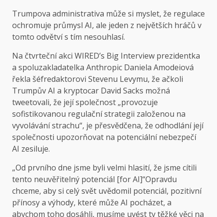
Trumpova administrativa
může si myslet, že regulace
ochromuje průmysl AI, ale jeden z největších hráčů v
tomto odvětví s tím nesouhlasí.
Na čtvrteční akci WIRED’s Big Interview prezidentka
a spoluzakladatelka Anthropic Daniela Amodeiová
řekla šéfredaktorovi Stevenu Levymu, že ačkoli
Trumpův AI a kryptocar David Sacks možná
tweetovali, že její společnost „provozuje
sofistikovanou regulační strategii založenou na
vyvolávání strachu“, je přesvědčena, že odhodlání její
společnosti upozorňovat na potenciální nebezpečí
AI zesiluje.
„Od prvního dne jsme byli velmi hlasití, že jsme cítili
tento neuvěřitelný potenciál [for AI]“Opravdu
chceme, aby si celý svět uvědomil potenciál, pozitivní
přínosy a výhody, které může AI pocházet, a
abychom toho dosáhli, musíme uvést ty těžké věci na