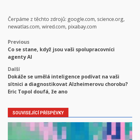
Čerpáme z těchto zdrojů: google.com, science.org,
newatlas.com, wired.com, pixabay.com
Post
Previous
Co se stane, když jsou vaši spolupracovníci
navigation
agenty AI
Další
Dokáže se umělá inteligence podívat na vaši
sítnici a diagnostikovat Alzheimerovu chorobu?
Eric Topol doufá, že ano
SOUVISEJÍCÍ PŘÍSPĚVKY