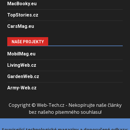
MacBooky.eu
TopStories.cz
CarsMag.eu
NAŠE PROJEKTY
MobilMag.eu
LivingWeb.cz
GardenWeb.cz
Army-Web.cz
Copyright © Web-Tech.cz - Nekopírujte naše články
bez našeho písemného souhlasu!
Související technologické magazíny a doporučené odkazy: