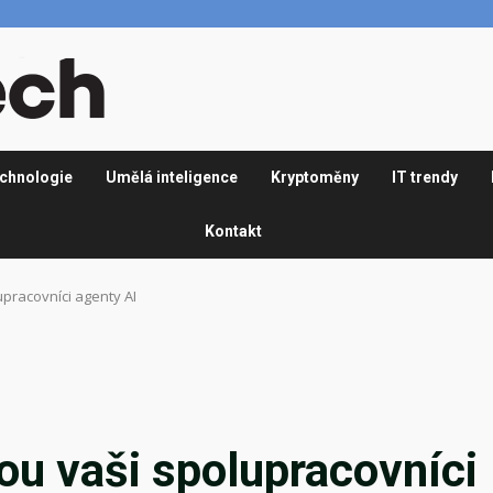
chnologie
Umělá inteligence
Kryptoměny
IT trendy
Kontakt
upracovníci agenty AI
sou vaši spolupracovníci