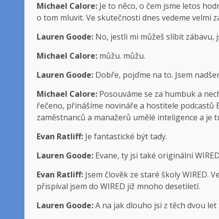
Michael Calore:
Je to něco, o čem jsme letos hodn
o tom mluvit. Ve skutečnosti dnes vedeme velmi 
Lauren Goode:
No, jestli mi můžeš slíbit zábavu, 
Michael Calore:
můžu. můžu.
Lauren Goode:
Dobře, pojďme na to. Jsem nadše
Michael Calore:
Posouváme se za humbuk a nechá
řečeno, přinášíme novináře a hostitele podcastů E
zaměstnanců a manažerů umělé inteligence a je tu
Evan Ratliff:
Je fantastické být tady.
Lauren Goode:
Evane, ty jsi také originální WIRED
Evan Ratliff:
Jsem člověk ze staré školy WIRED. Ve 
přispíval jsem do WIRED již mnoho desetiletí.
Lauren Goode:
A na jak dlouho jsi z těch dvou let 