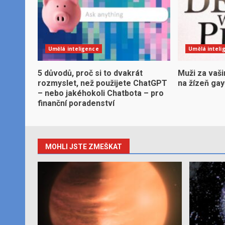
Umělá inteligence
Umělá inteli
5 důvodů, proč si to dvakrát
Muži za vaši
rozmyslet, než použijete ChatGPT
na žízeň ga
– nebo jakéhokoli Chatbota – pro
finanční poradenství
MOHLI JSTE ZMEŠKAT