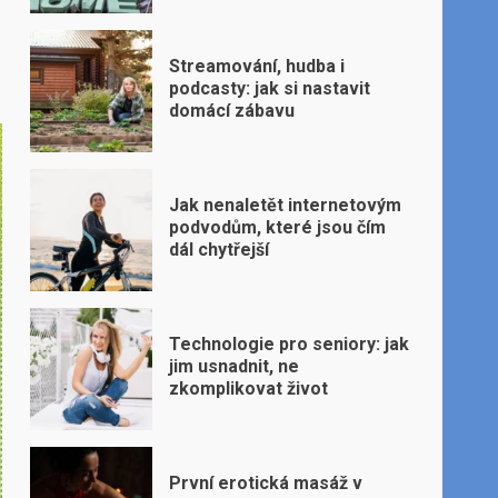
Streamování, hudba i
podcasty: jak si nastavit
domácí zábavu
Jak nenaletět internetovým
podvodům, které jsou čím
dál chytřejší
Technologie pro seniory: jak
jim usnadnit, ne
zkomplikovat život
První erotická masáž v