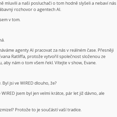
ě mluvili a naši posluchači o tom hodně slyšeli a nebaví nás
zábavný rozhovor o agentech AI.
jsem v tom.
ná.
váme agenty AI pracovat za nás v reálném čase. Přesněji
vana Ratliffa, protože vytvořil společnost složenou ze
, aby nám o tom všem řekl. Vítejte v show, Evane.
. Byl jsi ve WIRED dlouho, že?
WIRED jsem byl jen velmi krátce, pár let již dávno, ale
zmizel? Protože to je součástí vaší tradice.