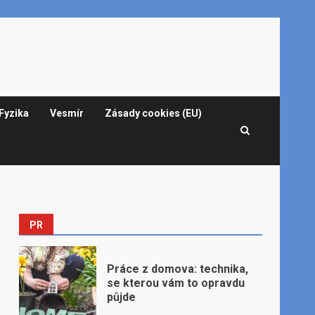
Fyzika
Vesmír
Zásady cookies (EU)
PR
Práce z domova: technika,
se kterou vám to opravdu
půjde