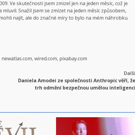
2009. Ve skutečnosti jsem zmizel jen na jeden měsíc, což je
ta mluvil. Snažil jsem se zmizet na jeden měsíc způsobem,
ě mohli najít, ale do značné míry to bylo na mém náhrobku.
, newatlas.com, wired.com, pixabay.com
Dalš
Daniela Amodei ze společnosti Anthropic věří, ž
trh odmění bezpečnou umělou inteligenc