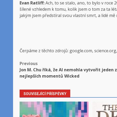
Evan Ratliff:
Ach, to se stalo, ano, to bylo v roce 
šílené vzhledem k tomu, kolik jsem o tom za ta lé
jakým jsem předstíral svou vlastní smrt, a lidé m
Čerpáme z těchto zdrojů: google.com, science.org
Post
Previous
Jon M. Chu říká, že AI nemohla vytvořit jeden z
navigation
nejlepších momentů Wicked
SOUVISEJÍCÍ PŘÍSPĚVKY