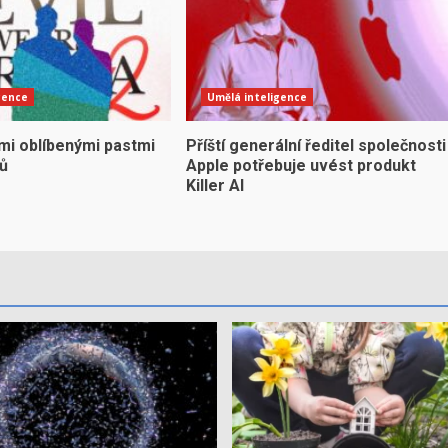
gence
Umělá inteligence
mi oblíbenými pastmi
Příští generální ředitel společnosti
yů
Apple potřebuje uvést produkt
Killer AI