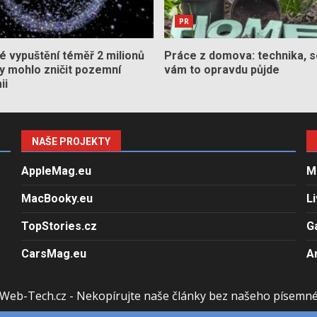
PR
 vypuštění téměř 2 milionů
Práce z domova: technika, s
by mohlo zničit pozemní
vám to opravdu půjde
ii
NAŠE PROJEKTY
AppleMag.eu
M
MacBooky.eu
L
TopStories.cz
G
CarsMag.eu
A
Web-Tech.cz - Nekopírujte naše články bez našeho písemn