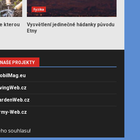
Fyzika
e kterou
Vysvětlení jedinečné hádanky původu
Etny
NAŠE PROJEKTY
obilMag.eu
ivingWeb.cz
ardenWeb.cz
rmy-Web.cz
ého souhlasu!