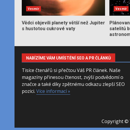
Vesmír
Vesmír
Vědci objevili planety větší než Jupiter
Plánované
s hustotou cukrové vaty
satelitů 
astronom
NABÍZÍME VÁM UMÍSTĚNÍ SEO A PR ČLÁNKŮ
Tisíce čtenářů si přečtou Váš PR článek. Naše
magazíny přinesou čtenost, zvýší podvědomí o
značce a také díky zpětnému odkazu zlepší SEO
pozici.
Více informací »
Copyright © 