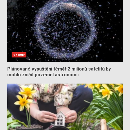
Vesmír
Plánované vypuštění téměř 2 milionů satelitů by
mohlo zničit pozemní astronomii