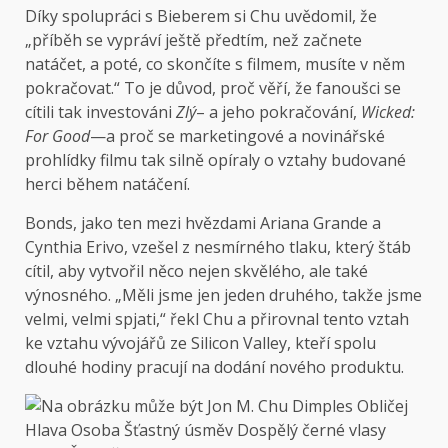
Díky spolupráci s Bieberem si Chu uvědomil, že
„příběh se vypráví ještě předtím, než začnete
natáčet, a poté, co skončíte s filmem, musíte v něm
pokračovat.“ To je důvod, proč věří, že fanoušci se
cítili tak investováni
Zlý
– a jeho pokračování,
Wicked:
For Good
—a proč se marketingové a novinářské
prohlídky filmu tak silně opíraly o vztahy budované
herci během natáčení.
Bonds, jako ten mezi hvězdami Ariana Grande a
Cynthia Erivo, vzešel z nesmírného tlaku, který štáb
cítil, aby vytvořil něco nejen skvělého, ale také
výnosného. „Měli jsme jen jeden druhého, takže jsme
velmi, velmi spjati,“ řekl Chu a přirovnal tento vztah
ke vztahu vývojářů ze Silicon Valley, kteří spolu
dlouhé hodiny pracují na dodání nového produktu.