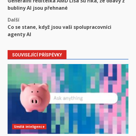
Generální ředitelka AMD Lisa Su říká, že obavy z
navigation
bubliny AI jsou přehnané
Další
Co se stane, když jsou vaši spolupracovníci
agenty AI
SOUVISEJÍCÍ PŘÍSPĚVKY
Umělá inteligence