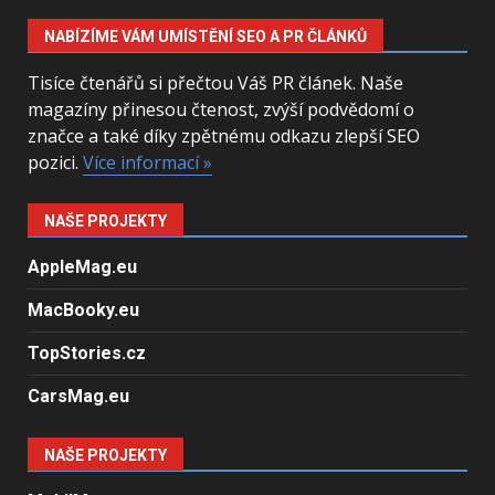
NABÍZÍME VÁM UMÍSTĚNÍ SEO A PR ČLÁNKŮ
Tisíce čtenářů si přečtou Váš PR článek. Naše
magazíny přinesou čtenost, zvýší podvědomí o
značce a také díky zpětnému odkazu zlepší SEO
pozici.
Více informací »
NAŠE PROJEKTY
AppleMag.eu
MacBooky.eu
TopStories.cz
CarsMag.eu
NAŠE PROJEKTY