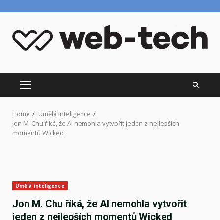
Skip
to
content
PRIMARY
MENU
Home
Umělá inteligence
Jon M. Chu říká, že AI nemohla vytvořit jeden z nejlepších
momentů Wicked
Umělá inteligence
Jon M. Chu říká, že AI nemohla vytvořit
jeden z nejlepších momentů Wicked