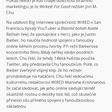
Pokud někdo je
kdo chápe důležitost virálního
marketingu, je to
Wicked: For Good
režisér Jon M.
Chu.
Na události Big Interview společnosti WIRED v San
Franciscu bývalý YouTuber a
Blázniví bohatí Asiaté
Režisér řekl, že spolupráce s herci, jako je Justin
Bieber, ho naučila hodnotě spojení s fanoušky
online během procesu tvorby. Při režii Bieberova
koncertního filmu
Nikdy neříkej nikdy
v pozdních
letech, Chu řekl, že tehdy 14letá hvězda použila
Twitter, aby představila Chu fanouškům. Poté, co
Bieber zveřejnil vtipný klip, že ho režisér
pronásleduje na natáčení, Chu řekl vedoucímu
kulturnímu redaktorovi WIRED Manishe Krishnanovi,
že začal sledovat, jak jeho online sledující téměř
okamžitě rostou o desítky tisíc lidí, což skutečně
přineslo sílu přímého spojení s fanouškovskou
základnou.