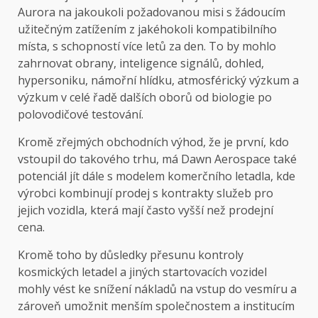
Aurora na jakoukoli požadovanou misi s žádoucím
užitečným zatížením z jakéhokoli kompatibilního
místa, s schopností více letů za den. To by mohlo
zahrnovat obrany, inteligence signálů, dohled,
hypersoniku, námořní hlídku, atmosférický výzkum a
výzkum v celé řadě dalších oborů od biologie po
polovodičové testování.
Kromě zřejmých obchodních výhod, že je první, kdo
vstoupil do takového trhu, má Dawn Aerospace také
potenciál jít dále s modelem komerčního letadla, kde
výrobci kombinují prodej s kontrakty služeb pro
jejich vozidla, která mají často vyšší než prodejní
cena.
Kromě toho by důsledky přesunu kontroly
kosmických letadel a jiných startovacích vozidel
mohly vést ke snížení nákladů na vstup do vesmíru a
zároveň umožnit menším společnostem a institucím