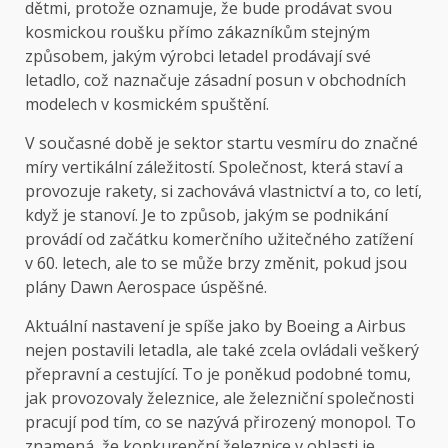
dětmi, protože oznamuje, že bude prodávat svou
kosmickou roušku přímo zákazníkům stejným
způsobem, jakým výrobci letadel prodávají své
letadlo, což naznačuje zásadní posun v obchodních
modelech v kosmickém spuštění.
V současné době je sektor startu vesmíru do značné
míry vertikální záležitostí. Společnost, která staví a
provozuje rakety, si zachovává vlastnictví a to, co letí,
když je stanoví. Je to způsob, jakým se podnikání
provádí od začátku komerčního užitečného zatížení
v 60. letech, ale to se může brzy změnit, pokud jsou
plány Dawn Aerospace úspěšné.
Aktuální nastavení je spíše jako by Boeing a Airbus
nejen postavili letadla, ale také zcela ovládali veškerý
přepravní a cestující. To je poněkud podobné tomu,
jak provozovaly železnice, ale železniční společnosti
pracují pod tím, co se nazývá přirozený monopol. To
znamená, že konkurenční železnice v oblasti je