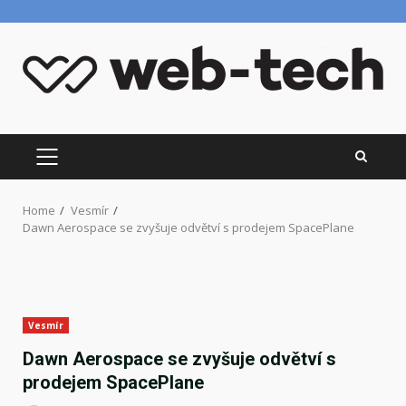
Skip
to
content
PRIMARY
MENU
Home
Vesmír
Dawn Aerospace se zvyšuje odvětví s prodejem SpacePlane
Vesmír
Dawn Aerospace se zvyšuje odvětví s
prodejem SpacePlane