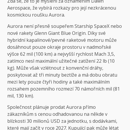
Zdá se, že to je myšlení za oznámením Dawn
Aerospace, že vybírá rozkazy pro její nezkrácenou
kosmickou roušku Aurora.
Aurora není přesně soupeřem Starship SpaceX nebo
nové rakety Glenn Giant Blue Origin. Díky své
hybridní kapalinové/pevné raketové motoru může
dosáhnout pouze okraje prostoru v nadmořské
výšce 62 mil (100 km) a nejvyšší rychlost Mach 3,5,
zatímco nesl maximální užitečné zatížení 22 lb (10
kg). Může však vzlétnout z konvenční dráhy,
poskytovat až tři minuty beztíže a má dobu obratu
mezi lety pouze čtyři hodiny a také maximálním
rozsahem pozemního rozmezí 70 námořních mil (81
mil, 130 km).
Společnost plánuje prodat Aurora přímo
zákazníkům s cenou odhadovanou na někde v
blízkosti 30 milionů USD za jednotku, s dodávkami,
které mají začít v roce 2027. Kupující pak může létat