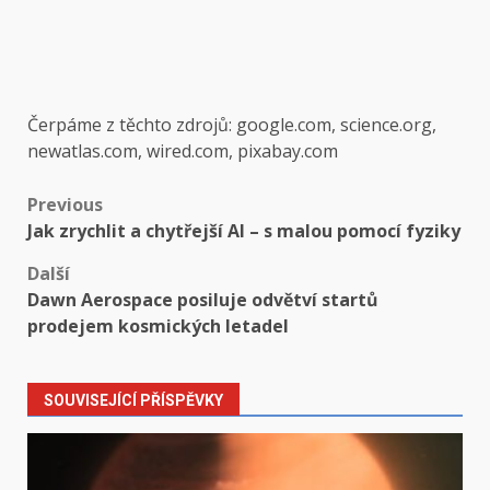
Čerpáme z těchto zdrojů: google.com, science.org,
newatlas.com, wired.com, pixabay.com
Post
Previous
Jak zrychlit a chytřejší AI – s malou pomocí fyziky
navigation
Další
Dawn Aerospace posiluje odvětví startů
prodejem kosmických letadel
SOUVISEJÍCÍ PŘÍSPĚVKY