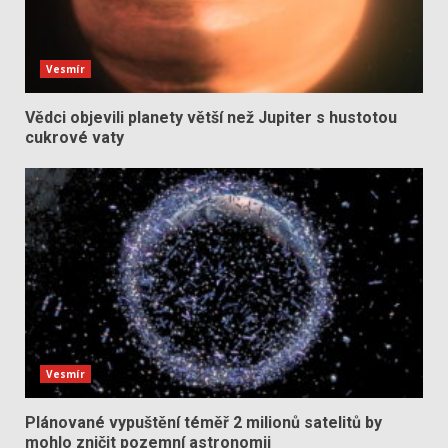
Vesmír
Vědci objevili planety větší než Jupiter s hustotou
cukrové vaty
Vesmír
Plánované vypuštění téměř 2 milionů satelitů by
mohlo zničit pozemní astronomii