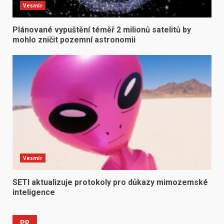
Vesmír
Plánované vypuštění téměř 2 milionů satelitů by
mohlo zničit pozemní astronomii
Vesmír
SETI aktualizuje protokoly pro důkazy mimozemské
inteligence
PR