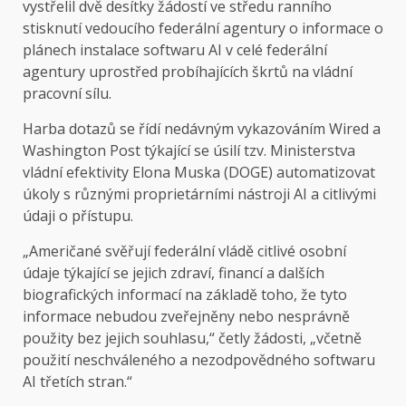
vystřelil dvě desítky žádostí ve středu ranního
stisknutí vedoucího federální agentury o informace o
plánech instalace softwaru AI v celé federální
agentury uprostřed probíhajících škrtů na vládní
pracovní sílu.
Harba dotazů se řídí nedávným vykazováním Wired a
Washington Post týkající se úsilí tzv. Ministerstva
vládní efektivity Elona Muska (DOGE) automatizovat
úkoly s různými proprietárními nástroji AI a citlivými
údaji o přístupu.
„Američané svěřují federální vládě citlivé osobní
údaje týkající se jejich zdraví, financí a dalších
biografických informací na základě toho, že tyto
informace nebudou zveřejněny nebo nesprávně
použity bez jejich souhlasu,“ četly žádosti, „včetně
použití neschváleného a nezodpovědného softwaru
AI třetích stran.“