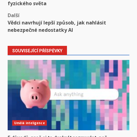
navigation
fyzického světa
Další
Vědci navrhují lepší způsob, jak nahlásit
nebezpečné nedostatky AI
SOUVISEJÍCÍ PŘÍSPĚVKY
Umělá inteligence