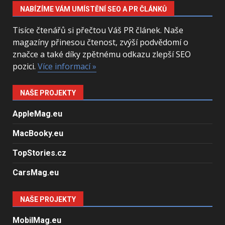
NABÍZÍME VÁM UMÍSTĚNÍ SEO A PR ČLÁNKŮ
Tisíce čtenářů si přečtou Váš PR článek. Naše
magazíny přinesou čtenost, zvýší podvědomí o
značce a také díky zpětnému odkazu zlepší SEO
pozici.
Více informací »
NAŠE PROJEKTY
AppleMag.eu
MacBooky.eu
TopStories.cz
CarsMag.eu
NAŠE PROJEKTY
MobilMag.eu