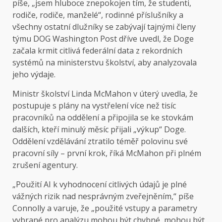
píše, „jsem hluboce znepokojen tím, že studenti,
rodiče, rodiče, manželé“, rodinné příslušníky a
všechny ostatní dlužníky se zabývají tajnými členy
týmu DOG Washington Post dříve uvedl, že Doge
začala krmit citlivá federální data z rekordních
systémů na ministerstvu školství, aby analyzovala
jeho výdaje.
Ministr školství Linda McMahon v úterý uvedla, že
postupuje s plány na vystřelení více než tisíc
pracovníků na oddělení a připojila se ke stovkám
dalších, kteří minulý měsíc přijali „výkup“ Doge.
Oddělení vzdělávání ztratilo téměř polovinu své
pracovní síly – první krok, říká McMahon při plném
zrušení agentury.
„Použití AI k vyhodnocení citlivých údajů je plné
vážných rizik nad nesprávným zveřejněním,“ píše
Connolly a varuje, že „použité vstupy a parametry
vybrané pro analýzu mohou být chybné, mohou být