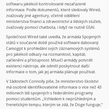
softwaru jakékoli kontrolované nezařazené
informace. Podle dokumentů, které sledovaly Wired,
zvažovaly jiné agentury, včetně oddělení
ministerstva financí a zdravotnictví a lidských služeb,
zvažovaly pomocí chatbota, i když ne nutně GSAI.
Společnost Wired také uvedla, že armáda Spojených
států v současné době používá software dabovaný
Camogpt k prohledání svých záznamových systémů
pro jakékoli odkazy na rozmanitost, kapitál,
začlenění a přístupnost. Mluvčí armády potvrdil
existenci nástroje, ale odmítl poskytnout další
informace o tom, jak jej armáda plánuje používat.
V žádostech Connolly píše, že ministerstvo školství
má osobně identifikovatelné informace o více než 43
milionech lidí spojených s federálními programy
pomoci studentům. „Vzhledem k neprůhledným a
frenetickým tempu, kterým se zdá, že Doge funguje,“