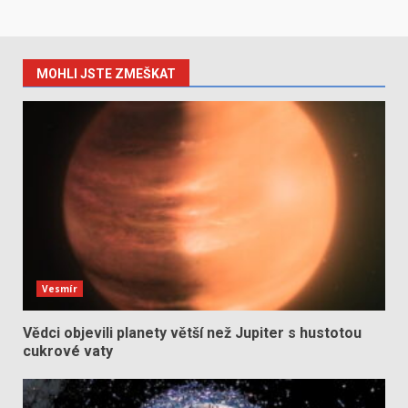
MOHLI JSTE ZMEŠKAT
Vesmír
Vědci objevili planety větší než Jupiter s hustotou
cukrové vaty