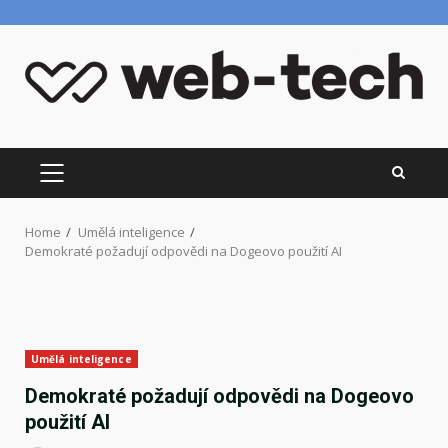
Skip
to
content
PRIMARY
MENU
Home
Umělá inteligence
Demokraté požadují odpovědi na Dogeovo použití AI
Umělá inteligence
Demokraté požadují odpovědi na Dogeovo
použití AI