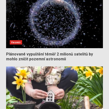
Vesmír
Plánované vypuštění téměř 2 milionů satelitů by
mohlo zničit pozemní astronomii