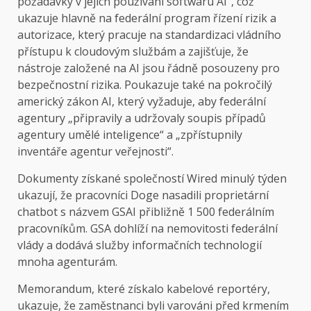
požadavky v jejich používání softwaru AI“, což
ukazuje hlavně na federální program řízení rizik a
autorizace, který pracuje na standardizaci vládního
přístupu k cloudovým službám a zajišťuje, že
nástroje založené na AI jsou řádně posouzeny pro
bezpečnostní rizika. Poukazuje také na pokročilý
americký zákon AI, který vyžaduje, aby federální
agentury „připravily a udržovaly soupis případů
agentury umělé inteligence“ a „zpřístupnily
inventáře agentur veřejnosti“.
Dokumenty získané společností Wired minulý týden
ukazují, že pracovníci Doge nasadili proprietární
chatbot s názvem GSAI přibližně 1 500 federálním
pracovníkům. GSA dohlíží na nemovitosti federální
vlády a dodává služby informačních technologií
mnoha agenturám.
Memorandum, které získalo kabelové reportéry,
ukazuje, že zaměstnanci byli varováni před krmením