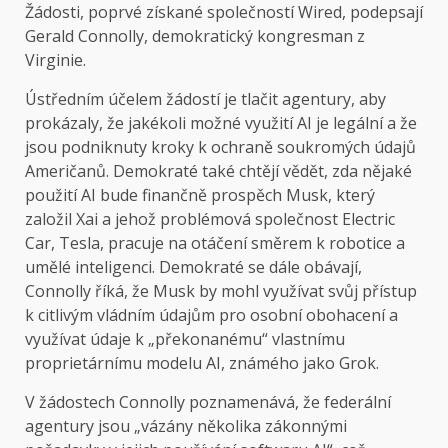
Žádosti, poprvé získané společností Wired, podepsají
Gerald Connolly, demokratický kongresman z
Virginie.
Ústředním účelem žádostí je tlačit agentury, aby
prokázaly, že jakékoli možné využití AI je legální a že
jsou podniknuty kroky k ochraně soukromých údajů
Američanů. Demokraté také chtějí vědět, zda nějaké
použití AI bude finančně prospěch Musk, který
založil Xai a jehož problémová společnost Electric
Car, Tesla, pracuje na otáčení směrem k robotice a
umělé inteligenci. Demokraté se dále obávají,
Connolly říká, že Musk by mohl využívat svůj přístup
k citlivým vládním údajům pro osobní obohacení a
využívat údaje k „překonanému“ vlastnímu
proprietárnímu modelu AI, známého jako Grok.
V žádostech Connolly poznamenává, že federální
agentury jsou „vázány několika zákonnými