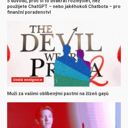
5 důvodů, proč si to dvakrát rozmyslet, než
použijete ChatGPT – nebo jakéhokoli Chatbota – pro
finanční poradenství
Umělá inteligence
Muži za vašimi oblíbenými pastmi na žízeň gayů