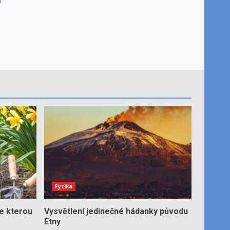
Fyzika
e kterou
Vysvětlení jedinečné hádanky původu
Etny