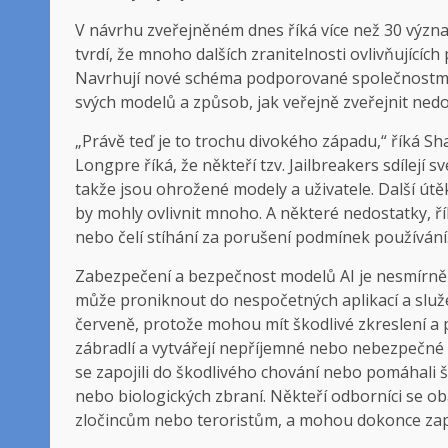
V návrhu zveřejněném dnes říká více než 30 význa
tvrdí, že mnoho dalších zranitelnosti ovlivňujíc
Navrhují nové schéma podporované společnostmi 
svých modelů a způsob, jak veřejně zveřejnit nedo
„Právě teď je to trochu divokého západu,“ říká S
Longpre říká, že někteří tzv. Jailbreakers sdílejí 
takže jsou ohrožené modely a uživatele. Další útěk
by mohly ovlivnit mnoho. A některé nedostatky, ří
nebo čelí stíhání za porušení podmínek používání. „
Zabezpečení a bezpečnost modelů AI je nesmírně 
může proniknout do nespočetných aplikací a služ
červeně, protože mohou mít škodlivé zkreslení a
zábradlí a vytvářejí nepříjemné nebo nebezpečné 
se zapojili do škodlivého chování nebo pomáhali 
nebo biologických zbraní. Někteří odborníci se 
zločincům nebo teroristům, a mohou dokonce zapno