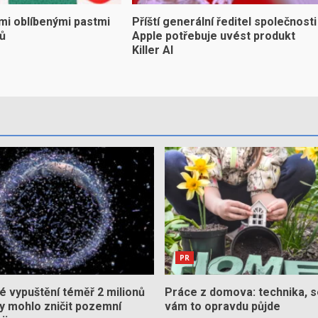
mi oblíbenými pastmi
Příští generální ředitel společnosti
yů
Apple potřebuje uvést produkt
Killer AI
PR
 vypuštění téměř 2 milionů
Práce z domova: technika, s
by mohlo zničit pozemní
vám to opravdu půjde