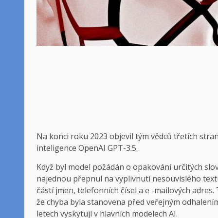
Na konci roku 2023 objevil tým vědců třetích st
inteligence OpenAI GPT-3.5.
Když byl model požádán o opakování určitých slov
najednou přepnul na vyplivnutí nesouvislého text
částí jmen, telefonních čísel a e -mailových adres.
že chyba byla stanovena před veřejným odhalením.
letech vyskytují v hlavních modelech AI.