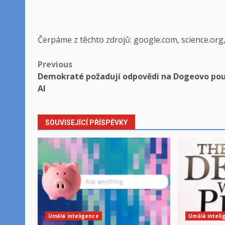
Čerpáme z těchto zdrojů: google.com, science.org
Post
Previous
Demokraté požadují odpovědi na Dogeovo pou
navigation
AI
SOUVISEJÍCÍ PŘÍSPĚVKY
Umělá inteligence
Umělá inteli