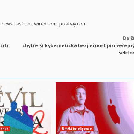
, newatlas.com, wired.com, pixabay.com
Dalš
žití
chytřejší kybernetická bezpečnost pro veřejn
sekto
gence
Umělá inteligence