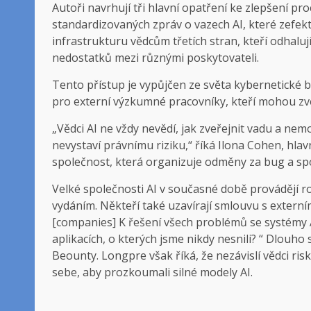
Autoři navrhují tři hlavní opatření ke zlepšení pro
standardizovaných zpráv o vazech AI, které zefekt
infrastrukturu vědcům třetích stran, kteří odhaluj
nedostatků mezi různými poskytovateli.
Tento přístup je vypůjčen ze světa kybernetické 
pro externí výzkumné pracovníky, kteří mohou zve
„Vědci AI ne vždy nevědí, jak zveřejnit vadu a nemoho
nevystaví právnímu riziku,“ říká Ilona Cohen, hlav
společnost, která organizuje odměny za bug a sp
Velké společnosti AI v současné době provádějí r
vydáním. Někteří také uzavírají smlouvu s externími
[companies] K řešení všech problémů se systémy AI
aplikacích, o kterých jsme nikdy nesnili? “ Dlouho
Beounty. Longpre však říká, že nezávislí vědci ri
sebe, aby prozkoumali silné modely AI.