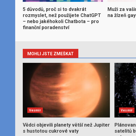
5 důvodů, proč si to dvakrát
Muži za vaši
rozmyslet, než použijete ChatGPT
na žízeň ga
– nebo jakéhokoli Chatbota – pro
finanční poradenství
MOHLI JSTE ZMEŠKAT
Vesmír
Vesmír
Vědci objevili planety větší než Jupiter
Plánované
s hustotou cukrové vaty
satelitů 