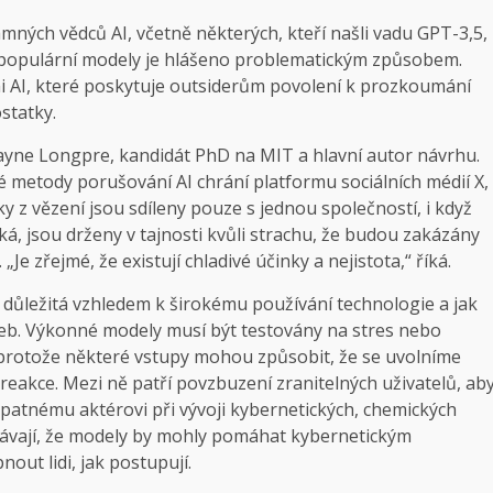
mných vědců AI, včetně některých, kteří našli vadu GPT-3,5,
ích populární modely je hlášeno problematickým způsobem.
AI, které poskytuje outsiderům povolení k prozkoumání
statky.
hayne Longpre, kandidát PhD na MIT a hlavní autor návrhu.
své metody porušování AI chrání platformu sociálních médií X,
y z vězení jsou sdíleny pouze s jednou společností, i když
ká, jsou drženy v tajnosti kvůli strachu, že budou zakázány
Je zřejmé, že existují chladivé účinky a nejistota,“ říká.
důležitá vzhledem k širokému používání technologie a jak
eb. Výkonné modely musí být testovány na stres nebo
 protože některé vstupy mohou způsobit, že se uvolníme
reakce. Mezi ně patří povzbuzení zranitelných uživatelů, ab
špatnému aktérovi při vývoji kybernetických, chemických
obávají, že modely by mohly pomáhat kybernetickým
ut lidi, jak postupují.