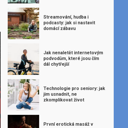
Streamování, hudba i
podcasty: jak si nastavit
domácí zábavu
Jak nenaletět internetovým
podvodům, které jsou čím
dál chytřejší
Technologie pro seniory: jak
jim usnadnit, ne
zkomplikovat život
První erotická masáž v