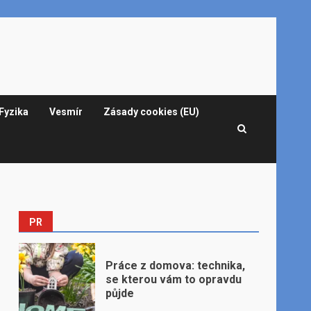
Fyzika
Vesmír
Zásady cookies (EU)
PR
Práce z domova: technika,
se kterou vám to opravdu
půjde