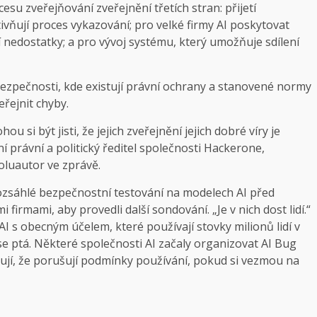
cesu zveřejňování zveřejnění třetích stran: přijetí
ivňují proces vykazování; pro velké firmy AI poskytovat
í nedostatky; a pro vývoj systému, který umožňuje sdílení
bezpečnosti, kde existují právní ochrany a stanovené normy
řejnit chyby.
u si být jisti, že jejich zveřejnění jejich dobré víry je
ní právní a politický ředitel společnosti Hackerone,
oluautor ve zprávě.
ozsáhlé bezpečnostní testování na modelech AI před
 firmami, aby provedli další sondování. „Je v nich dost lidí.“
 s obecným účelem, které používají stovky milionů lidí v
 se ptá. Některé společnosti AI začaly organizovat AI Bug
skují, že porušují podmínky používání, pokud si vezmou na