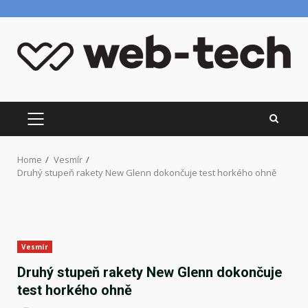
Skip
to
content
PRIMARY
MENU
Home
Vesmír
Druhý stupeň rakety New Glenn dokončuje test horkého ohně
Vesmír
Druhý stupeň rakety New Glenn dokončuje
test horkého ohně