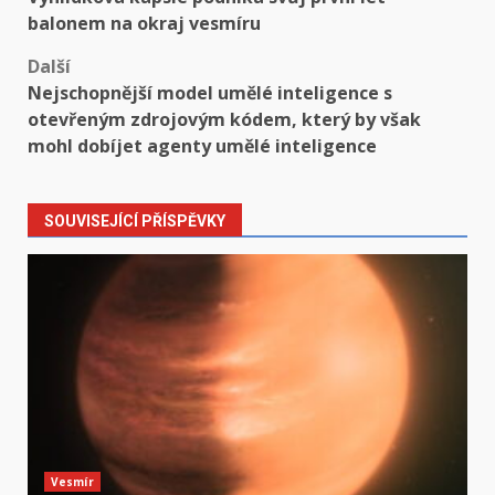
navigation
balonem na okraj vesmíru
Další
Nejschopnější model umělé inteligence s
otevřeným zdrojovým kódem, který by však
mohl dobíjet agenty umělé inteligence
SOUVISEJÍCÍ PŘÍSPĚVKY
Vesmír