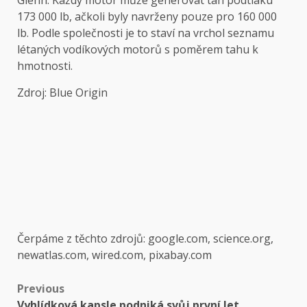
173 000 lb, ačkoli byly navrženy pouze pro 160 000
lb. Podle společnosti je to staví na vrchol seznamu
létaných vodíkových motorů s poměrem tahu k
hmotnosti.
Zdroj: Blue Origin
Čerpáme z těchto zdrojů: google.com, science.org,
newatlas.com, wired.com, pixabay.com
Post
Previous
Vyhlídková kapsle podniká svůj první let