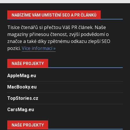
NABÍZÍME VÁM UMÍSTĚNÍ SEO A PR ČLÁNKŮ
Tisíce čtenářů si přečtou Váš PR článek. Naše
magazíny přinesou čtenost, zvýší podvědomí o
značce a také díky zpětnému odkazu zlepší SEO
pozici.
Více informací »
NAŠE PROJEKTY
AppleMag.eu
MacBooky.eu
TopStories.cz
CarsMag.eu
NAŠE PROJEKTY