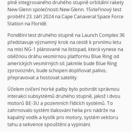
plně integrovaného druhého stupně orbitální rakety
New Glenn společnosti New Glenn. 15vteřinový test
proběhl 23. září 2024 na Cape Canaveral Space Force
Station na Floridě.
Pondělní test druhého stupně na Launch Complex 36
představuje významný krok na cestě k prvnímu letu
na misi NG-1 plánované na listopad, která vynese na
oběžnou dráhu vesmírnou platformu Blue Ring od
amerických vesmírných sil. Jakmile bude Blue Ring
zprovozněn, bude schopen doplňovat palivo,
přepravovat a hostovat satelity.
Účelem cvičení horké palby bylo potvrdit správnou
interakci subsystémů druhého stupně, jakož i dvou
motorů BE-3U a pozemních řídicích systémů. To
zahrnovalo systém tlakování helia pro nádrže na
kapalný vodík a kyslík pro motory, systém vektoru
tahu a sekvence spouštění a vypínání.