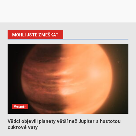
MOHLI JSTE ZMEŠKAT
Vesmír
Vědci objevili planety větší než Jupiter s hustotou
cukrové vaty