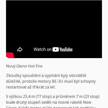
Nový Glenn Hot Fire
Zkoušky spouštění a vypínání byly obzvláště
důležité, protože motory BE-3U musí být schopny
restartovat až třikrát za let.
S výškou 23,4 m (77 stop) a průměrem 7 m (23 stop)
bude druhý stupeň sedět na nosné raketě New
Glenn. Každý motor může generovat tah podtlaku