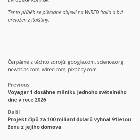
Evropské komise.
Tento příběh se původně objevil na WIRED Italia a byl
přeložen z italštiny.
Čerpáme z těchto zdrojů: google.com, science.org,
newatlas.com, wired.com, pixabay.com
Post
Previous
Voyager 1 dosáhne milníku jednoho světelného
navigation
dne v roce 2026
Další
Projekt čipů za 100 miliard dolarů vyhnal 91letou
ženu z jejího domova