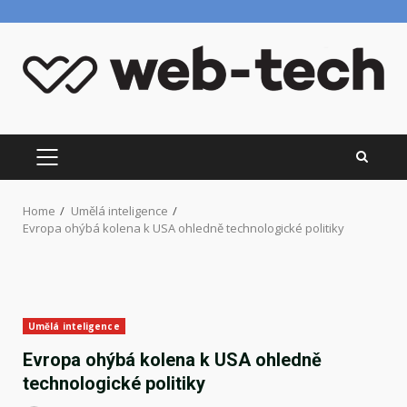
Skip
to
content
PRIMARY
MENU
Home
Umělá inteligence
Evropa ohýbá kolena k USA ohledně technologické politiky
Umělá inteligence
Evropa ohýbá kolena k USA ohledně
technologické politiky