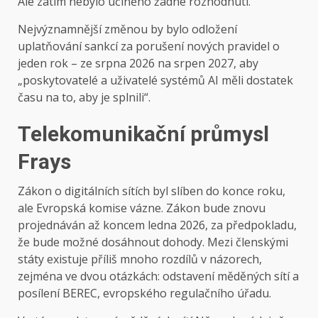
Ale zatím nebylo učiněno žádné rozhodnutí.“
Nejvýznamnější změnou by bylo odložení
uplatňování sankcí za porušení nových pravidel o
jeden rok – ze srpna 2026 na srpen 2027, aby
„poskytovatelé a uživatelé systémů AI měli dostatek
času na to, aby je splnili“.
Telekomunikační průmysl
Frays
Zákon o digitálních sítích byl slíben do konce roku,
ale Evropská komise vázne. Zákon bude znovu
projednáván až koncem ledna 2026, za předpokladu,
že bude možné dosáhnout dohody. Mezi členskými
státy existuje příliš mnoho rozdílů v názorech,
zejména ve dvou otázkách: odstavení měděných sítí a
posílení BEREC, evropského regulačního úřadu.