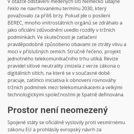
V otázce odstavení měděných sítí Německo údajně
řeklo ne navrhovanému termínu 2030, který
považovalo za příliš brzy. Pokud jde o posílení
BEREC, mnoho vnitrostátních orgánů se zdráhalo a
jako oficiální zdůvodnění uvedlo rozdíly v tržních
podmínkách. Ve skutečnosti je zatlačení
pravděpodobně způsobeno obavami ze ztráty vlivu a
moci v příslušných zemích. Stručně řečeno, projekt
jednotného telekomunikačního trhu utíká. Revize
pravidel síťové neutrality zmizela z verze zákona o
digitálních sítích, na které se v současné době
pracuje, zatímco iniciativa k obnovení rovnováhy
tržních podmínek mezi telekomunikacemi a velkými
technologickými společnostmi je špatně definována.
Prostor není neomezený
Spojené státy se oficiálně vyslovily proti vesmírnému
zákonu EU a prohlásily evropský návrh za