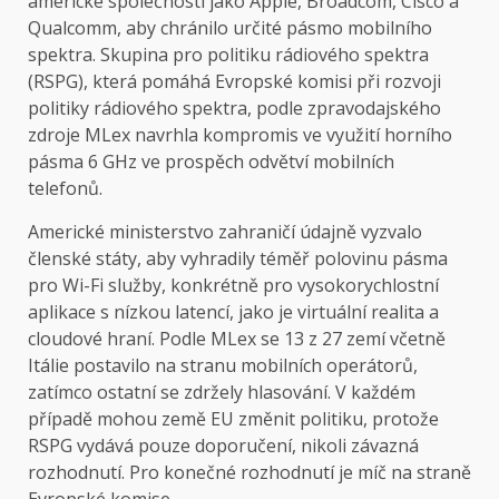
americké společnosti jako Apple, Broadcom, Cisco a
Qualcomm, aby chránilo určité pásmo mobilního
spektra. Skupina pro politiku rádiového spektra
(RSPG), která pomáhá Evropské komisi při rozvoji
politiky rádiového spektra, podle zpravodajského
zdroje MLex navrhla kompromis ve využití horního
pásma 6 GHz ve prospěch odvětví mobilních
telefonů.
Americké ministerstvo zahraničí údajně vyzvalo
členské státy, aby vyhradily téměř polovinu pásma
pro Wi-Fi služby, konkrétně pro vysokorychlostní
aplikace s nízkou latencí, jako je virtuální realita a
cloudové hraní. Podle MLex se 13 z 27 zemí včetně
Itálie postavilo na stranu mobilních operátorů,
zatímco ostatní se zdržely hlasování. V každém
případě mohou země EU změnit politiku, protože
RSPG vydává pouze doporučení, nikoli závazná
rozhodnutí. Pro konečné rozhodnutí je míč na straně