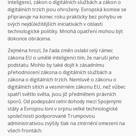
inteligenci, zákon o digitálních službách a zákon o
digitálních trzích jsou ohroženy. Evropská komise se
připravuje na konec roku prakticky bez pohybu ve
svých nejdůležitějších iniciativách v oblasti
technologické politiky. Mnohá ​​opatření mohou být
dokonce obrácena.
Zejména hrozí, že řada změn oslabí celý rámec
zákona EU o umělé inteligenci tím, že naruší jeho
podstatu. Mohlo by také dojít k zásadnímu
přehodnocení zákona o digitálních službách a
zákona o digitálních trzích. Nemluvě o zákonu o
digitálních sítích a vesmírném zákonu EU, než vůbec
spatří světlo světa, jsou již předmětem právních
sporů. Od podepsání celní dohody mezi Spojenými
státy a Evropou loni v srpnu velké technologické
společnosti podporované Trumpovou
administrativou zvýšily tlak na zmírnění omezení na
všech frontách.