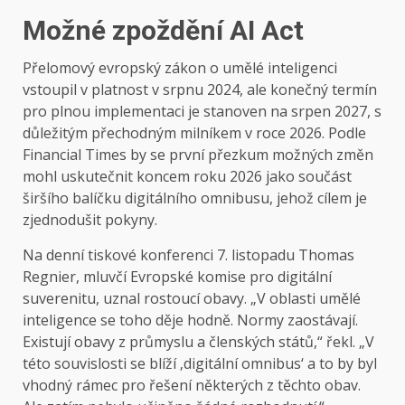
Možné zpoždění AI Act
Přelomový evropský zákon o umělé inteligenci
vstoupil v platnost v srpnu 2024, ale konečný termín
pro plnou implementaci je stanoven na srpen 2027, s
důležitým přechodným milníkem v roce 2026. Podle
Financial Times by se první přezkum možných změn
mohl uskutečnit koncem roku 2026 jako součást
širšího balíčku digitálního omnibusu, jehož cílem je
zjednodušit pokyny.
Na denní tiskové konferenci 7. listopadu Thomas
Regnier, mluvčí Evropské komise pro digitální
suverenitu, uznal rostoucí obavy. „V oblasti umělé
inteligence se toho děje hodně. Normy zaostávají.
Existují obavy z průmyslu a členských států,“ řekl. „V
této souvislosti se blíží ‚digitální omnibus‘ a to by byl
vhodný rámec pro řešení některých z těchto obav.