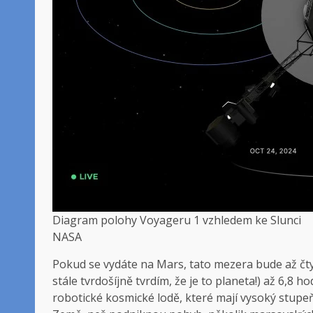
Diagram polohy Voyageru 1 vzhledem ke Slunci
NASA
Pokud se vydáte na Mars, tato mezera bude až čtyř
stále tvrdošíjně tvrdím, že je to planeta!) až 6,8 
robotické kosmické lodě, které mají vysoký stup