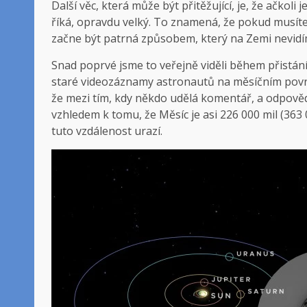
Další věc, která může být přitěžující, je, že ačkoli j
říká, opravdu velký. To znamená, že pokud musíte
začne být patrná způsobem, který na Zemi nevidí
Snad poprvé jsme to veřejně viděli během přistání
staré videozáznamy astronautů na měsíčním povrch
že mezi tím, kdy někdo udělá komentář, a odpovědí 
vzhledem k tomu, že Měsíc je asi 226 000 mil (36
tuto vzdálenost urazí.