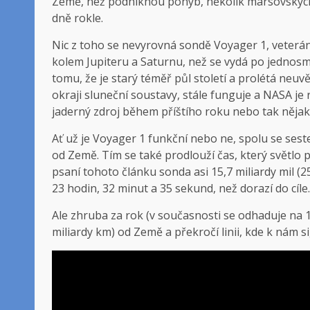
Země, než podniknou pohyb, několik marsovských
dně rokle.
Nic z toho se nevyrovná sondě Voyager 1, veterá
kolem Jupiteru a Saturnu, než se vydá po jednos
tomu, že je starý téměř půl století a prolétá neu
okraji sluneční soustavy, stále funguje a NASA j
jaderný zdroj během příštího roku nebo tak nějak
Ať už je Voyager 1 funkční nebo ne, spolu se ses
od Země. Tím se také prodlouží čas, který světlo
psaní tohoto článku sonda asi 15,7 miliardy mil (
23 hodin, 32 minut a 35 sekund, než dorazí do cíle.
Ale zhruba za rok (v současnosti se odhaduje na 1
miliardy km) od Země a překročí linii, kde k nám si