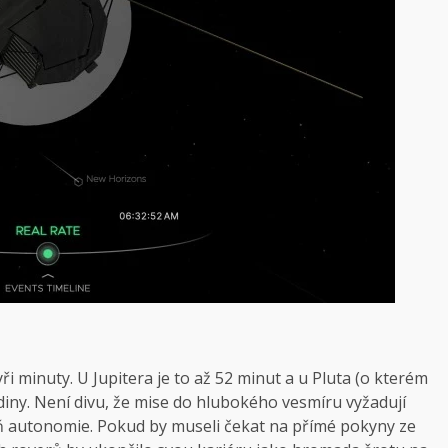
i minuty. U Jupitera je to až 52 minut a u Pluta (o kterém
hodiny. Není divu, že mise do hlubokého vesmíru vyžadují
eň autonomie. Pokud by museli čekat na přímé pokyny ze