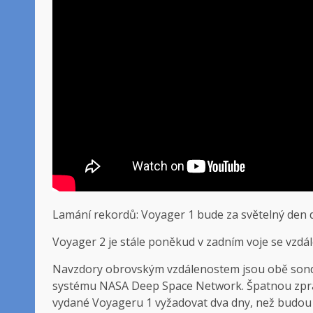
Lamání rekordů: Voyager 1 bude za světelný den 
Voyager 2 je stále poněkud v zadním voje se vzdá
Navzdory obrovským vzdálenostem jsou obě sondy
systému NASA Deep Space Network. Špatnou zprávo
vydané Voyageru 1 vyžadovat dva dny, než budou