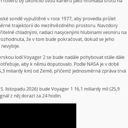
 roverů by ukončilo svou kariéru jako hromada šrotu na
nské sondě vypuštěné v roce 1977, aby provedla průlet
měrné trajektorii do mezihvězdného prostoru. Navzdory
věřitelně chladnými, radiací nasycenými hlubinami vesmíru na
e rozhodnuta, že v tom bude pokračovat, dokud se jeho
 nevybije.
terskou lodí Voyager 2 se bude nadále pohybovat stále dále
 potřebuje, aby k němu doputovalo. Podle NASA je v době
25,3 miliardy km) od Země, přičemž jednosměrná zpráva trvá
5. listopadu 2026) bude Voyager 1 16,1 miliardy mil (25,9
gnál z něj dorazí za 24 hodin.