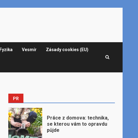
Fyzika
Vesmír
Zásady cookies (EU)
PR
Práce z domova: technika,
se kterou vám to opravdu
půjde