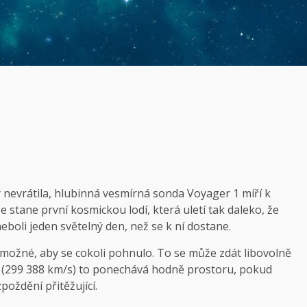
y nevrátila, hlubinná vesmírná sonda Voyager 1 míří k
stane první kosmickou lodí, která uletí tak daleko, že
boli jeden světelný den, než se k ní dostane.
 je možné, aby se cokoli pohnulo. To se může zdát libovolně
ndu (299 388 km/s) to ponechává hodně prostoru, pokud
poždění přitěžující.