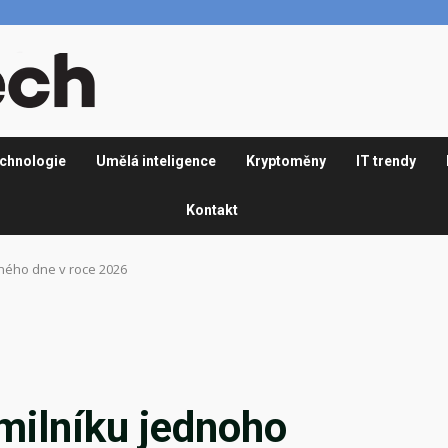
chnologie
Umělá inteligence
Kryptoměny
IT trendy
Kontakt
ného dne v roce 2026
milníku jednoho