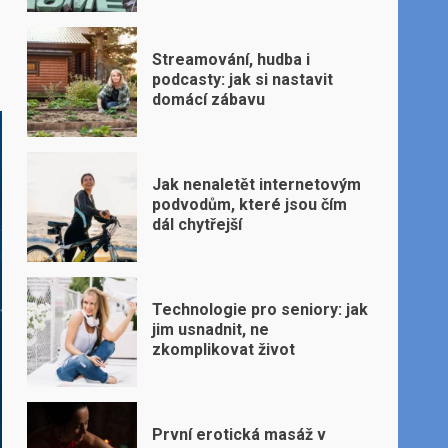
Streamování, hudba i
podcasty: jak si nastavit
domácí zábavu
Jak nenaletět internetovým
podvodům, které jsou čím
dál chytřejší
Technologie pro seniory: jak
jim usnadnit, ne
zkomplikovat život
První erotická masáž v