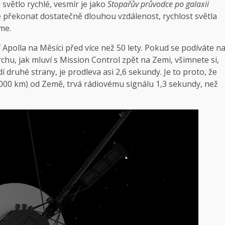
e světlo rychlé, vesmír je jako
Stopařův průvodce po galaxii
 překonat dostatečně dlouhou vzdálenost, rychlost světla
me.
 Apolla na Měsíci před více než 50 lety. Pokud se podíváte n
u, jak mluví s Mission Control zpět na Zemi, všimnete si,
druhé strany, je prodleva asi 2,6 sekundy. Je to proto, že
3 000 km) od Země, trvá rádiovému signálu 1,3 sekundy, než