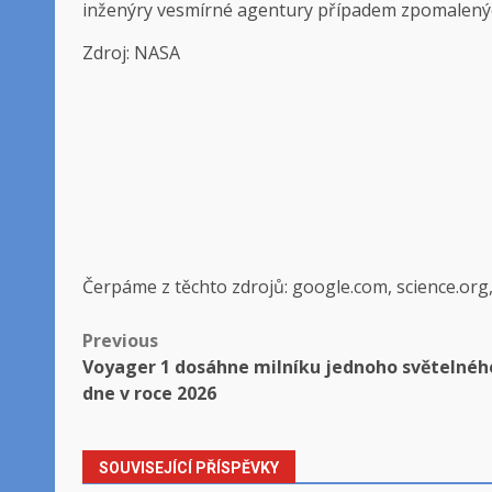
inženýry vesmírné agentury případem zpomalený
Zdroj: NASA
Čerpáme z těchto zdrojů: google.com, science.org
Post
Previous
Voyager 1 dosáhne milníku jednoho světelnéh
navigation
dne v roce 2026
SOUVISEJÍCÍ PŘÍSPĚVKY