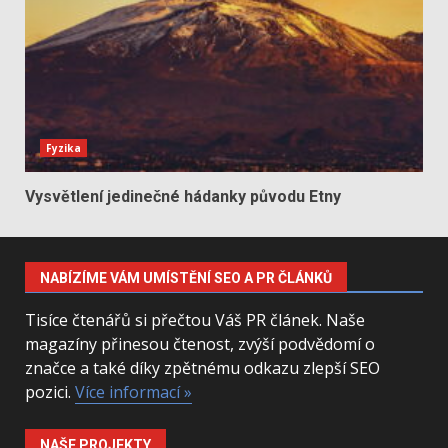
Fyzika
Vysvětlení jedinečné hádanky původu Etny
NABÍZÍME VÁM UMÍSTĚNÍ SEO A PR ČLÁNKŮ
Tisíce čtenářů si přečtou Váš PR článek. Naše
magazíny přinesou čtenost, zvýší podvědomí o
značce a také díky zpětnému odkazu zlepší SEO
pozici.
Více informací »
NAŠE PROJEKTY