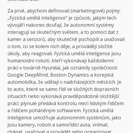
Za prvé, abychom definovali (marketingové) pojmy:
„Fyzická umělá inteligence“ je způsob, jakým tech
vývojáři nakonec doufají, že autonomní systémy
interagují se skutečným světem, a to pomocí dat z
kamer a senzorů, aby skutečně pochopili a uvažovali
o tom, co se kolem nich děje, a provádějí složité
úkoly, aby reagovali. Fyzická umělá inteligence jsou
humanoidní roboti, kteří vykonávají každodenní
práci v továrně Hyundai, jak oznámily společnosti
Google DeepMind, Boston Dynamics a korejská
automobilka, že udělají v nadcházejících měsících. Je
to auto, které se samo řídí ve složitých dopravních
situacích nebo vykonává pravděpodobně složitější
práci: plynule předává kontrolu mezi lidským řidičem
a řidičem poháněným softwarem. Fyzická umělá
inteligence umožňuje autonomním systémům, jako
jsou kamery, roboti a samořídící auta, vnímat,
chápat, uvažovat a provádět nebo organizovat