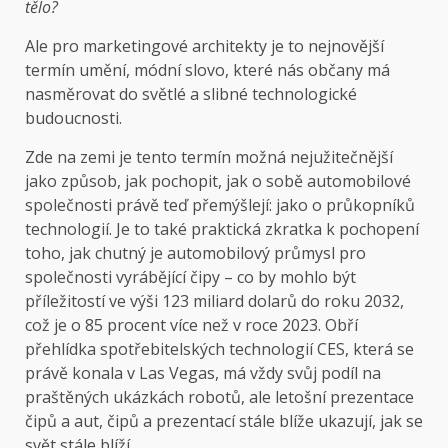
tělo?
Ale pro marketingové architekty je to nejnovější
termín umění, módní slovo, které nás občany má
nasměrovat do světlé a slibné technologické
budoucnosti.
Zde na zemi je tento termín možná nejužitečnější
jako způsob, jak pochopit, jak o sobě automobilové
společnosti právě teď přemýšlejí: jako o průkopníků
technologií. Je to také praktická zkratka k pochopení
toho, jak chutný je automobilový průmysl pro
společnosti vyrábějící čipy – co by mohlo být
příležitostí ve výši 123 miliard dolarů do roku 2032,
což je o 85 procent více než v roce 2023. Obří
přehlídka spotřebitelských technologií CES, která se
právě konala v Las Vegas, má vždy svůj podíl na
praštěných ukázkách robotů, ale letošní prezentace
čipů a aut, čipů a prezentací stále blíže ukazují, jak se
svět stále blíží