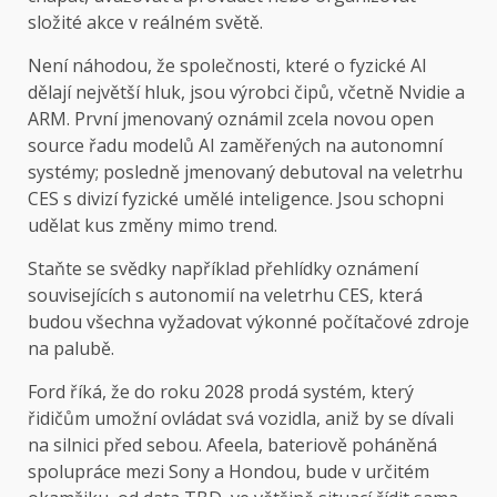
složité akce v reálném světě.
Není náhodou, že společnosti, které o fyzické AI
dělají největší hluk, jsou výrobci čipů, včetně Nvidie a
ARM. První jmenovaný oznámil zcela novou open
source řadu modelů AI zaměřených na autonomní
systémy; posledně jmenovaný debutoval na veletrhu
CES s divizí fyzické umělé inteligence. Jsou schopni
udělat kus změny mimo trend.
Staňte se svědky například přehlídky oznámení
souvisejících s autonomií na veletrhu CES, která
budou všechna vyžadovat výkonné počítačové zdroje
na palubě.
Ford říká, že do roku 2028 prodá systém, který
řidičům umožní ovládat svá vozidla, aniž by se dívali
na silnici před sebou. Afeela, bateriově poháněná
spolupráce mezi Sony a Hondou, bude v určitém