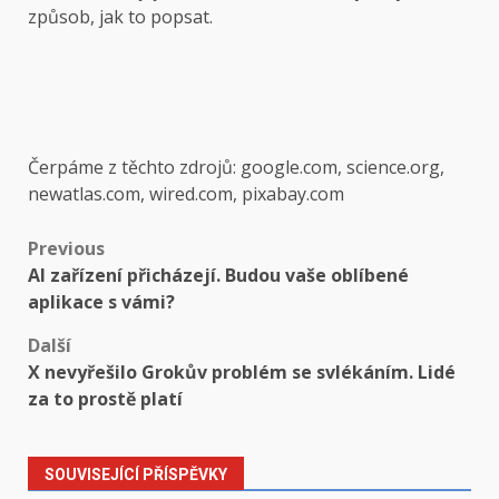
způsob, jak to popsat.
Čerpáme z těchto zdrojů: google.com, science.org,
newatlas.com, wired.com, pixabay.com
Post
Previous
AI zařízení přicházejí. Budou vaše oblíbené
navigation
aplikace s vámi?
Další
X nevyřešilo Grokův problém se svlékáním. Lidé
za to prostě platí
SOUVISEJÍCÍ PŘÍSPĚVKY