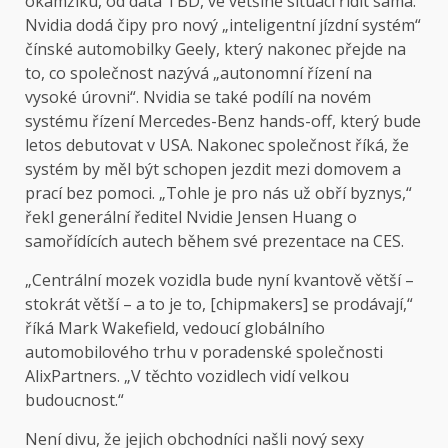
okamžiku, od data TBD, ve většině situací řídit sama.
Nvidia dodá čipy pro nový „inteligentní jízdní systém“
čínské automobilky Geely, který nakonec přejde na
to, co společnost nazývá „autonomní řízení na
vysoké úrovni“. Nvidia se také podílí na novém
systému řízení Mercedes-Benz hands-off, který bude
letos debutovat v USA. Nakonec společnost říká, že
systém by měl být schopen jezdit mezi domovem a
prací bez pomoci. „Tohle je pro nás už obří byznys,“
řekl generální ředitel Nvidie Jensen Huang o
samořídících autech během své prezentace na CES.
„Centrální mozek vozidla bude nyní kvantově větší –
stokrát větší – a to je to, [chipmakers] se prodávají,“
říká Mark Wakefield, vedoucí globálního
automobilového trhu v poradenské společnosti
AlixPartners. „V těchto vozidlech vidí velkou
budoucnost.“
Není divu, že jejich obchodníci našli nový sexy