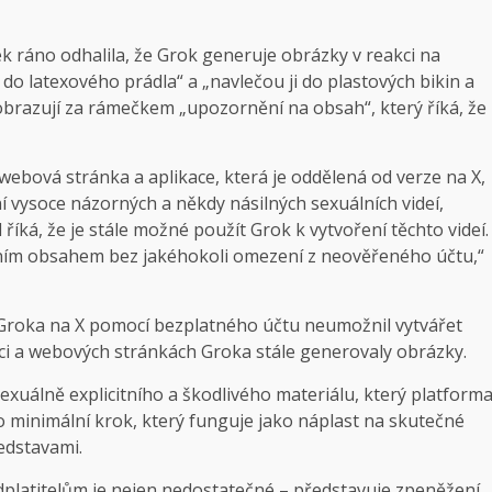
 ráno odhalila, že Grok generuje obrázky v reakci na
do latexového prádla“ a „navlečou ji do plastových bikin a
zobrazují za rámečkem „upozornění na obsah“, který říká, že
ebová stránka a aplikace, která je oddělená od verze na X,
ní vysoce názorných a někdy násilných sexuálních videí,
 říká, že je stále možné použít Grok k vytvoření těchto videí.
citním obsahem bez jakéhokoli omezení z neověřeného účtu,“
roka na X pomocí bezplatného účtu neumožnil vytvářet
ci a webových stránkách Groka stále generovaly obrázky.
uálně explicitního a škodlivého materiálu, který platform
jako minimální krok, který funguje jako náplast na skutečné
edstavami.
dplatitelům je nejen nedostatečné – představuje zpeněžení