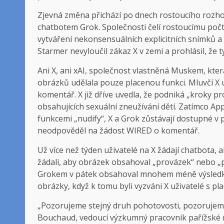
Zjevná změna přichází po dnech rostoucího rozhoř
chatbotem Grok. Společnosti čelí rostoucímu počtu
vytváření nekonsensuálních explicitních snímků a 
Starmer nevyloučil zákaz X v zemi a prohlásil, že 
Ani X, ani xAI, společnost vlastněná Muskem, kter
obrázků udělala pouze placenou funkci. Mluvčí X 
komentář. X již dříve uvedla, že podniká „kroky p
obsahujících sexuální zneužívání dětí. Zatímco Ap
funkcemi „nudify“, X a Grok zůstávají dostupné v 
neodpověděl na žádost WIRED o komentář.
Už více než týden uživatelé na X žádají chatbota, a
žádali, aby obrázek obsahoval „provázek“ nebo „p
Grokem v pátek obsahoval mnohem méně výsledků t
obrázky, když k tomu byli vyzváni X uživatelé s pl
„Pozorujeme stejný druh pohotovosti, pozorujeme 
Bouchaud, vedoucí výzkumný pracovník pařížské 