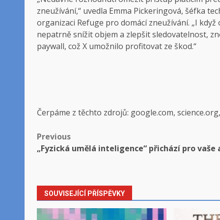
zneužívání,“ uvedla Emma Pickeringová, šéfka tec
organizaci Refuge pro domácí zneužívání. „I kdy
nepatrně snížit objem a zlepšit sledovatelnost, 
paywall, což X umožnilo profitovat ze škod.“
Čerpáme z těchto zdrojů: google.com, science.org
Post
Previous
„Fyzická umělá inteligence“ přichází pro vaše
navigation
SOUVISEJÍCÍ PŘÍSPĚVKY