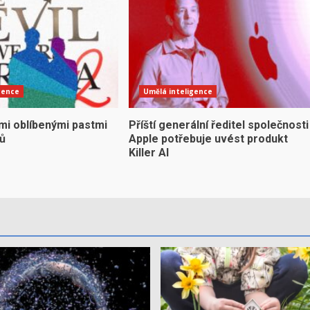
gence
Umělá inteligence
mi oblíbenými pastmi
Příští generální ředitel společnosti
yů
Apple potřebuje uvést produkt
Killer AI