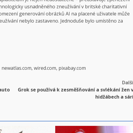
hnologicky usnadněného zneužívání v britské charitativní
ž omezení generování obrázků AI na placené uživatele může
zneužívání nebylo zastaveno. Jednoduše bylo umístěno za
, newatlas.com, wired.com, pixabay.com
Dalš
 auto
Grok se používá k zesměšňování a svlékání žen 
hidžábech a sár