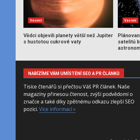
Vesmír
Vesmír
Vědci objevili planety větší než Jupiter
Plánované
s hustotou cukrové vaty
satelitů 
astronom
NABÍZÍME VÁM UMÍSTĚNÍ SEO A PR ČLÁNKŮ
Tisíce čtenářů si přečtou Váš PR článek. Naše
magazíny přinesou čtenost, zvýší podvědomí o
značce a také díky zpětnému odkazu zlepší SEO
pozici.
Více informací »