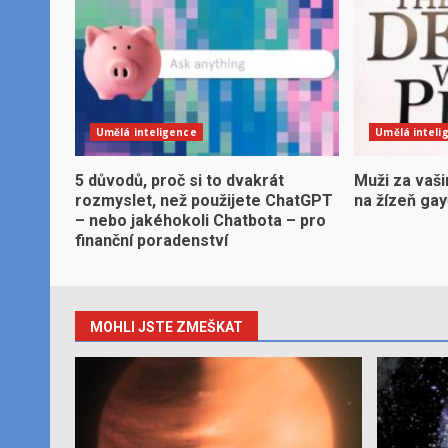
Umělá inteligence
Umělá inteli
5 důvodů, proč si to dvakrát
Muži za vaši
rozmyslet, než použijete ChatGPT
na žízeň ga
– nebo jakéhokoli Chatbota – pro
finanční poradenství
MOHLI JSTE ZMEŠKAT