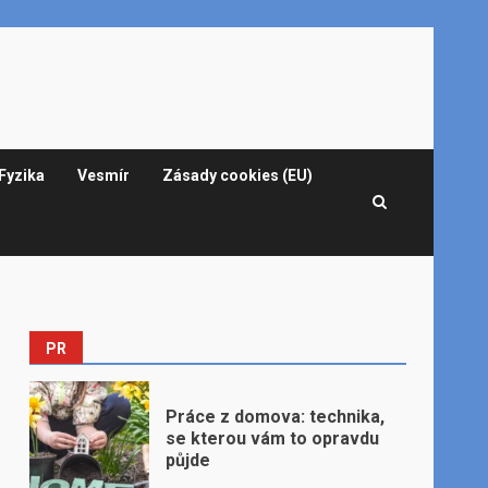
Fyzika
Vesmír
Zásady cookies (EU)
PR
Práce z domova: technika,
se kterou vám to opravdu
půjde