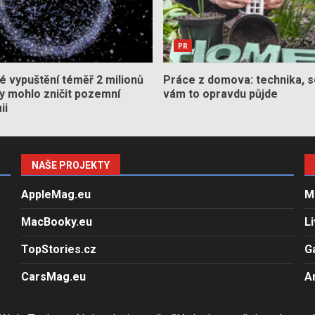
PR
 vypuštění téměř 2 milionů
Práce z domova: technika, s
by mohlo zničit pozemní
vám to opravdu půjde
ii
NAŠE PROJEKTY
AppleMag.eu
M
MacBooky.eu
L
TopStories.cz
G
CarsMag.eu
A