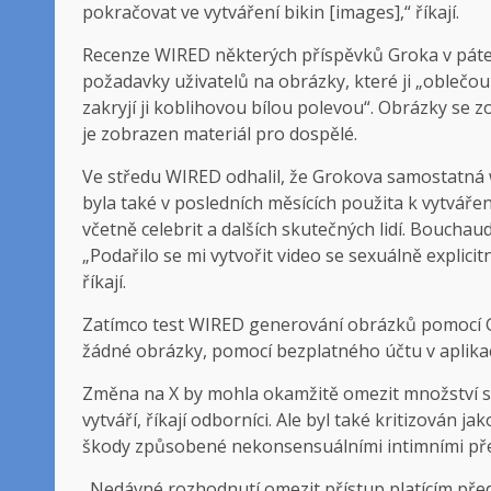
pokračovat ve vytváření bikin [images],“ říkají.
Recenze WIRED některých příspěvků Groka v pátek
požadavky uživatelů na obrázky, které ji „oblečou 
zakryjí ji koblihovou bílou polevou“. Obrázky se 
je zobrazen materiál pro dospělé.
Ve středu WIRED odhalil, že Grokova samostatná w
byla také v posledních měsících použita k vytváře
včetně celebrit a dalších skutečných lidí. Bouchaud
„Podařilo se mi vytvořit video se sexuálně expli
říkají.
Zatímco test WIRED generování obrázků pomocí G
žádné obrázky, pomocí bezplatného účtu v aplika
Změna na X by mohla okamžitě omezit množství sex
vytváří, říkají odborníci. Ale byl také kritizován 
škody způsobené nekonsensuálními intimními př
„Nedávné rozhodnutí omezit přístup platícím pře