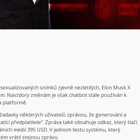
 sexualizovaných snímků zjevně nezletilých, Elon Musk X
em. Navzdory změnám je však chatbot stále používán k
a platformě.
žadavky některých uživatelů zprávou, že generování a
cí předplatitele“. Zpráva také obsahuje odkaz, který tlačí
álních médií 395 USD. V jednom testu systému, který
ém vrátil stejnou zprávu.