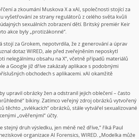
čení a zkoumání Muskova X a xAI, společnosti stojící za
 vyšetřování ze strany regulátorů z celého světa kvůli
údajných sexuálních zobrazení dětí. Britský premiér Keir
tyto akce byly „protizákonné“.
á stojí za Grokem, nepotvrdila, že z generování a úprav
uznal dotaz WIRED, ale před zveřejněním neposkytl
roti nelegálnímu obsahu na X“, včetně případů materiálů
ple a Google již dříve zakázaly aplikace s podobnými
příslušných obchodech s aplikacemi. xAI okamžitě
by upravil obrázky žen a odstranil jejich oblečení – často
růhledné“ bikiny. Zatímco veřejný zdroj obrázků vytvořený
ěchto „svlékacích“ obrázků, stále vytvářel sexualizované
acenými „ověřenými“ účty.
stejný druh výsledku, jen méně než dříve,“ říká Paul
neziskové organizace AI Forensics, WIRED. „Modelka může