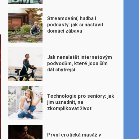
Streamování, hudba i
podcasty: jak si nastavit
domácí zábavu
Jak nenaletět internetovým
podvodům, které jsou čím
dál chytřejší
Technologie pro seniory: jak
jim usnadnit, ne
zkomplikovat život
První erotická masáž v