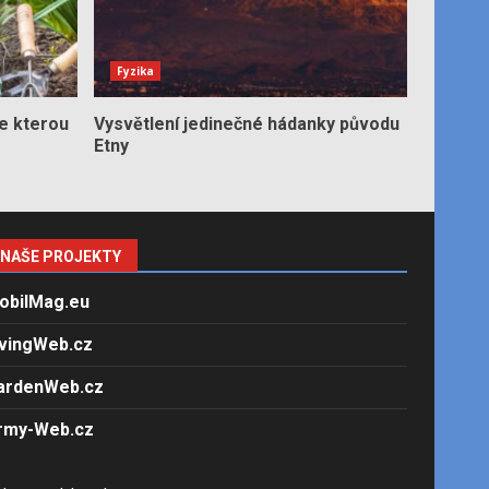
Fyzika
e kterou
Vysvětlení jedinečné hádanky původu
Etny
NAŠE PROJEKTY
obilMag.eu
ivingWeb.cz
ardenWeb.cz
rmy-Web.cz