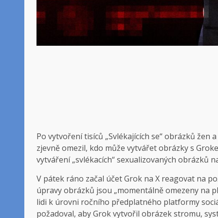
Po vytvoření tisíců
„Svlékajících se“ obrázků žen a
zjevně omezil, kdo může vytvářet obrázky s Grok
vytváření „svlékacích“ sexualizovaných obrázků n
V pátek ráno začal účet Grok na X reagovat na po
úpravy obrázků jsou „momentálně omezeny na platí
lidi k úrovni ročního předplatného platformy soci
požadoval, aby Grok vytvořil obrázek stromu, syst